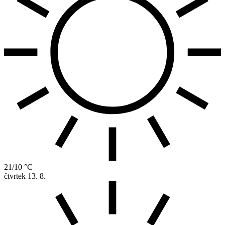
21/10 °C
čtvrtek
13. 8.