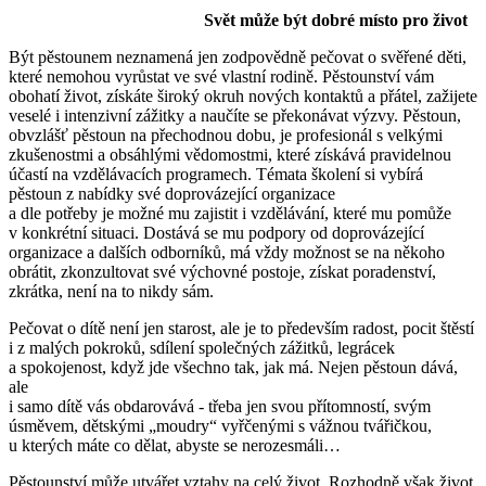
Svět může být dobré místo pro život
Být pěstounem neznamená jen zodpovědně pečovat o svěřené děti,
které nemohou vyrůstat ve své vlastní rodině. Pěstounství vám
obohatí život, získáte široký okruh nových kontaktů a přátel, zažijete
veselé i intenzivní zážitky a naučíte se překonávat výzvy. Pěstoun,
obvzlášť pěstoun na přechodnou dobu, je profesionál s velkými
zkušenostmi a obsáhlými vědomostmi, které získává pravidelnou
účastí na vzdělávacích programech. Témata školení si vybírá
pěstoun z nabídky své doprovázející organizace
a dle potřeby je možné mu zajistit i vzdělávání, které mu pomůže
v konkrétní situaci. Dostává se mu podpory od doprovázející
organizace a dalších odborníků, má vždy možnost se na někoho
obrátit, zkonzultovat své výchovné postoje, získat poradenství,
zkrátka, není na to nikdy sám.
Pečovat o dítě není jen starost, ale je to především radost, pocit štěstí
i z malých pokroků, sdílení společných zážitků, legrácek
a spokojenost, když jde všechno tak, jak má. Nejen pěstoun dává,
ale
i samo dítě vás obdarovává - třeba jen svou přítomností, svým
úsměvem, dětskými „moudry“ vyřčenými s vážnou tvářičkou,
u kterých máte co dělat, abyste se nerozesmáli…
Pěstounství může utvářet vztahy na celý život. Rozhodně však život