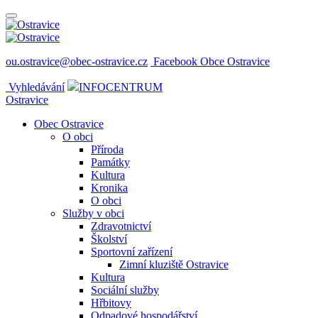
ou.ostravice@obec-ostravice.cz
Facebook Obce Ostravice
Vyhledávání
INFOCENTRUM
Ostravice
Obec Ostravice
O obci
Příroda
Památky
Kultura
Kronika
O obci
Služby v obci
Zdravotnictví
Školství
Sportovní zařízení
Zimní kluziště Ostravice
Kultura
Sociální služby
Hřbitovy
Odpadové hospodářství