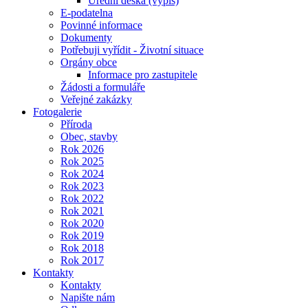
Úřední deska (výpis)
E-podatelna
Povinné informace
Dokumenty
Potřebuji vyřídit - Životní situace
Orgány obce
Informace pro zastupitele
Žádosti a formuláře
Veřejné zakázky
Fotogalerie
Příroda
Obec, stavby
Rok 2026
Rok 2025
Rok 2024
Rok 2023
Rok 2022
Rok 2021
Rok 2020
Rok 2019
Rok 2018
Rok 2017
Kontakty
Kontakty
Napište nám