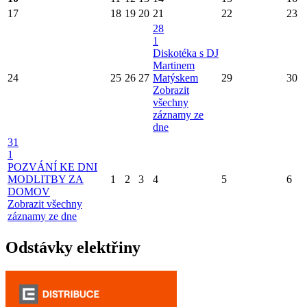
17
18
19
20
21
22
23
28
1
Diskotéka s DJ
Martinem
24
25
26
27
Matýskem
29
30
Zobrazit
všechny
záznamy ze
dne
31
1
POZVÁNÍ KE DNI
MODLITBY ZA
1
2
3
4
5
6
DOMOV
Zobrazit všechny
záznamy ze dne
Odstávky elektřiny