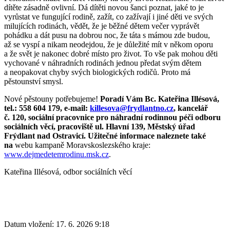
dítěte zásadně ovlivní. Dá dítěti novou šanci poznat, jaké to je
vyrůstat ve fungující rodině, zažít, co zažívají i jiné děti ve svých
milujících rodinách, vědět, že je běžné dětem večer vyprávět
pohádku a dát pusu na dobrou noc, že táta s mámou zde budou,
až se vyspí a nikam neodejdou, že je důležité mít v někom oporu
a že svět je nakonec dobré místo pro život. To vše pak mohou děti
vychované v náhradních rodinách jednou předat svým dětem
a neopakovat chyby svých biologických rodičů. Proto má
pěstounství smysl.
Nové pěstouny potřebujeme!
Poradí Vám Bc. Kateřina Illésová,
tel.: 558 604 179, e-mail:
killesova@frydlantno.cz
, kancelář
č. 120, sociální pracovnice pro náhradní rodinnou péči odboru
sociálních věcí, pracoviště ul. Hlavní 139, Městský úřad
Frýdlant nad Ostravicí. Užitečné informace naleznete také
na
webu kampaně Moravskoslezského kraje:
www.dejmedetemrodinu.msk.cz
.
Kateřina Illésová, odbor sociálních věcí
Datum vložení:
17. 6. 2026 9:18