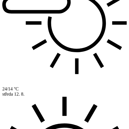
24/14 °C
středa
12. 8.