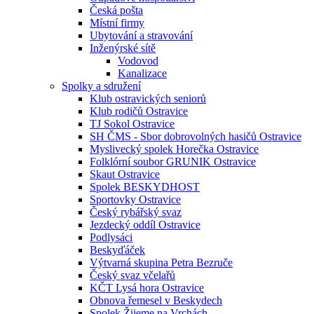
Česká pošta
Místní firmy
Ubytování a stravování
Inženýrské sítě
Vodovod
Kanalizace
Spolky a sdružení
Klub ostravických seniorů
Klub rodičů Ostravice
TJ Sokol Ostravice
SH ČMS - Sbor dobrovolných hasičů Ostravice
Myslivecký spolek Horečka Ostravice
Folklórní soubor GRUNIK Ostravice
Skaut Ostravice
Spolek BESKYDHOST
Sportovky Ostravice
Český rybářský svaz
Jezdecký oddíl Ostravice
Podlysáci
Beskyďáček
Výtvarná skupina Petra Bezruče
Český svaz včelařů
KČT Lysá hora Ostravice
Obnova řemesel v Beskydech
Spolek Žijeme na Vrchách