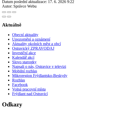
Datum poslední aktualizace:
17. 6. 2026 9:22
Autor:
Správce Webu
Aktuálně
Obecní aktuality
Upozornění a oznámení
Aktuality okolních měst a obcí
Ostravický ZPRAVODAJ
Investiční akce
Kalendář akcí
Slovo starostky
Napsali o nás, Ostravice v televizi
Mobilní rozhlas
Mikroregion Frýdlantsko-Beskydy
Rozhlas
Facebook
Volná pracovní místa
Frýdlant nad Ostravicí
Odkazy