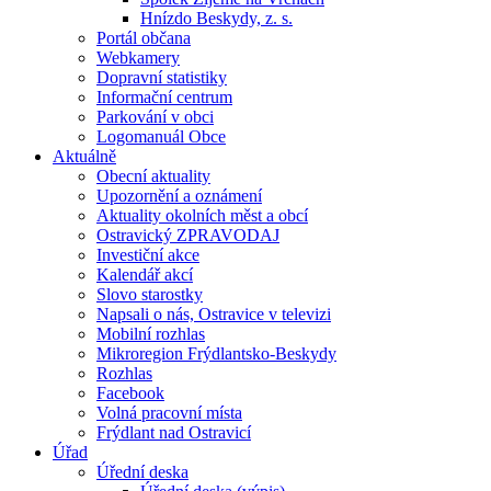
Hnízdo Beskydy, z. s.
Portál občana
Webkamery
Dopravní statistiky
Informační centrum
Parkování v obci
Logomanuál Obce
Aktuálně
Obecní aktuality
Upozornění a oznámení
Aktuality okolních měst a obcí
Ostravický ZPRAVODAJ
Investiční akce
Kalendář akcí
Slovo starostky
Napsali o nás, Ostravice v televizi
Mobilní rozhlas
Mikroregion Frýdlantsko-Beskydy
Rozhlas
Facebook
Volná pracovní místa
Frýdlant nad Ostravicí
Úřad
Úřední deska