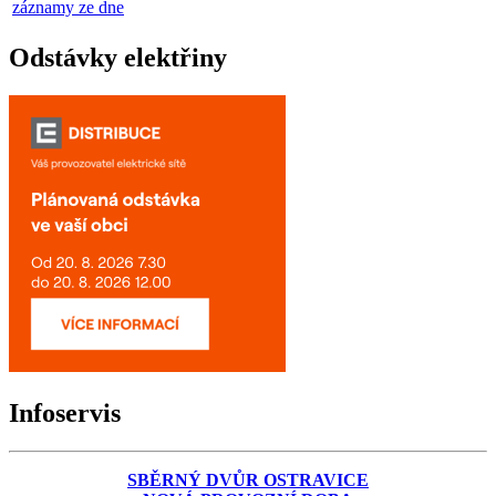
záznamy ze dne
Odstávky elektřiny
Infoservis
SBĚRNÝ DVŮR OSTRAVICE