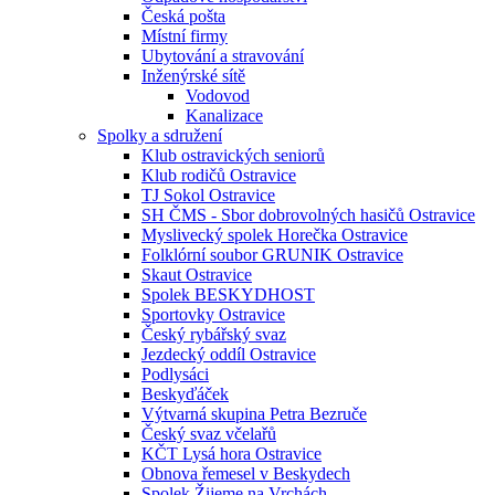
Česká pošta
Místní firmy
Ubytování a stravování
Inženýrské sítě
Vodovod
Kanalizace
Spolky a sdružení
Klub ostravických seniorů
Klub rodičů Ostravice
TJ Sokol Ostravice
SH ČMS - Sbor dobrovolných hasičů Ostravice
Myslivecký spolek Horečka Ostravice
Folklórní soubor GRUNIK Ostravice
Skaut Ostravice
Spolek BESKYDHOST
Sportovky Ostravice
Český rybářský svaz
Jezdecký oddíl Ostravice
Podlysáci
Beskyďáček
Výtvarná skupina Petra Bezruče
Český svaz včelařů
KČT Lysá hora Ostravice
Obnova řemesel v Beskydech
Spolek Žijeme na Vrchách