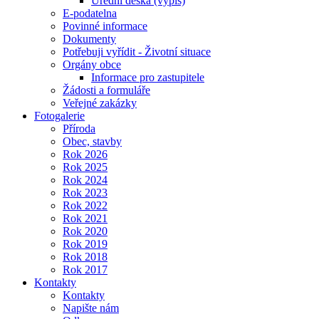
Úřední deska (výpis)
E-podatelna
Povinné informace
Dokumenty
Potřebuji vyřídit - Životní situace
Orgány obce
Informace pro zastupitele
Žádosti a formuláře
Veřejné zakázky
Fotogalerie
Příroda
Obec, stavby
Rok 2026
Rok 2025
Rok 2024
Rok 2023
Rok 2022
Rok 2021
Rok 2020
Rok 2019
Rok 2018
Rok 2017
Kontakty
Kontakty
Napište nám