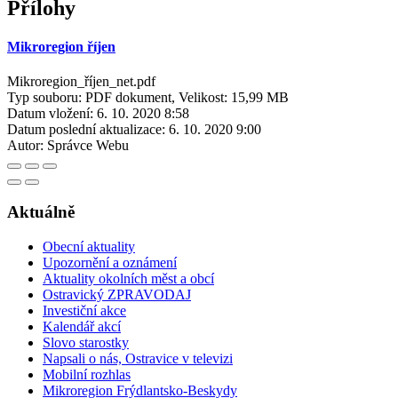
Přílohy
Mikroregion říjen
Mikroregion_říjen_net.pdf
Typ souboru: PDF dokument, Velikost: 15,99 MB
Datum vložení:
6. 10. 2020 8:58
Datum poslední aktualizace:
6. 10. 2020 9:00
Autor:
Správce Webu
Aktuálně
Obecní aktuality
Upozornění a oznámení
Aktuality okolních měst a obcí
Ostravický ZPRAVODAJ
Investiční akce
Kalendář akcí
Slovo starostky
Napsali o nás, Ostravice v televizi
Mobilní rozhlas
Mikroregion Frýdlantsko-Beskydy