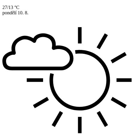
27/13 °C
pondělí
10. 8.