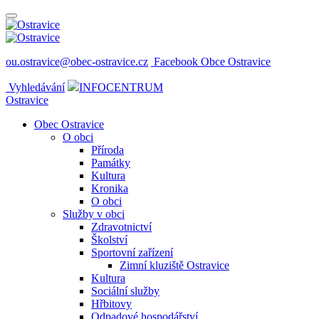
ou.ostravice@obec-ostravice.cz
Facebook Obce Ostravice
Vyhledávání
INFOCENTRUM
Ostravice
Obec Ostravice
O obci
Příroda
Památky
Kultura
Kronika
O obci
Služby v obci
Zdravotnictví
Školství
Sportovní zařízení
Zimní kluziště Ostravice
Kultura
Sociální služby
Hřbitovy
Odpadové hospodářství