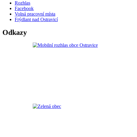
Rozhlas
Facebook
Volná pracovní místa
Frýdlant nad Ostravicí
Odkazy