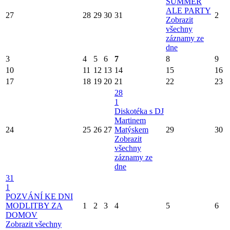
SUMMER
ALE PARTY
27
28
29
30
31
2
Zobrazit
všechny
záznamy ze
dne
3
4
5
6
7
8
9
10
11
12
13
14
15
16
17
18
19
20
21
22
23
28
1
Diskotéka s DJ
Martinem
24
25
26
27
Matýskem
29
30
Zobrazit
všechny
záznamy ze
dne
31
1
POZVÁNÍ KE DNI
MODLITBY ZA
1
2
3
4
5
6
DOMOV
Zobrazit všechny