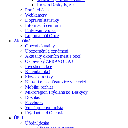
Hnízdo Beskydy, z. s.
Portál občana
Webkamery
Dopravní statistiky
Informační centrum
Parkování v obci
Logomanuál Obce
Aktuálně
Obecní aktuality
Upozornění a oznámení
Aktuality okolních měst a obcí
Ostravický ZPRAVODAJ
Investiční akce
Kalendář akcí
Slovo starostky
Napsali o nás, Ostravice v televizi
Mobilní rozhlas
Mikroregion Frýdlantsko-Beskydy
Rozhlas
Facebook
Volná pracovní místa
Frýdlant nad Ostravicí
Úřad
Úřední deska