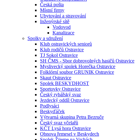
Česká pošta
Místní firmy
Ubytování a stravování
Inženýrské sítě
Vodovod
Kanalizace
Spolky a sdružení
Klub ostravických seniorů
Klub rodičů Ostravice
TJ Sokol Ostravice
SH ČMS - Sbor dobrovolných hasičů Ostravice
Myslivecký spolek Horečka Ostravice
Folklórní soubor GRUNIK Ostravice
Skaut Ostravice
Spolek BESKYDHOST
Sportovky Ostravice
Český rybářský svaz
Jezdecký oddíl Ostravice
Podlysáci
Beskyďáček
Výtvarná skupina Petra Bezruče
Český svaz včelařů
KČT Lysá hora Ostravice
Obnova řemesel v Beskydech
Spolek Žijeme na Vrchách