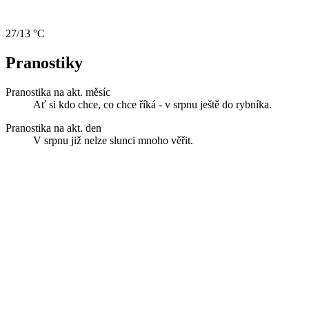
27/13 °C
Pranostiky
Pranostika na akt. měsíc
Ať si kdo chce, co chce říká - v srpnu ještě do rybníka.
Pranostika na akt. den
V srpnu již nelze slunci mnoho věřit.