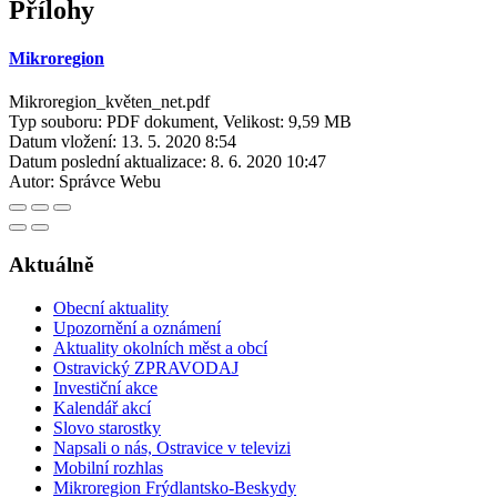
Přílohy
Mikroregion
Mikroregion_květen_net.pdf
Typ souboru: PDF dokument, Velikost: 9,59 MB
Datum vložení:
13. 5. 2020 8:54
Datum poslední aktualizace:
8. 6. 2020 10:47
Autor:
Správce Webu
Aktuálně
Obecní aktuality
Upozornění a oznámení
Aktuality okolních měst a obcí
Ostravický ZPRAVODAJ
Investiční akce
Kalendář akcí
Slovo starostky
Napsali o nás, Ostravice v televizi
Mobilní rozhlas
Mikroregion Frýdlantsko-Beskydy