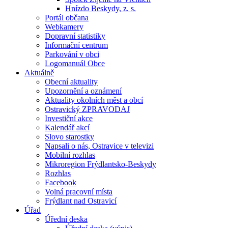
Hnízdo Beskydy, z. s.
Portál občana
Webkamery
Dopravní statistiky
Informační centrum
Parkování v obci
Logomanuál Obce
Aktuálně
Obecní aktuality
Upozornění a oznámení
Aktuality okolních měst a obcí
Ostravický ZPRAVODAJ
Investiční akce
Kalendář akcí
Slovo starostky
Napsali o nás, Ostravice v televizi
Mobilní rozhlas
Mikroregion Frýdlantsko-Beskydy
Rozhlas
Facebook
Volná pracovní místa
Frýdlant nad Ostravicí
Úřad
Úřední deska