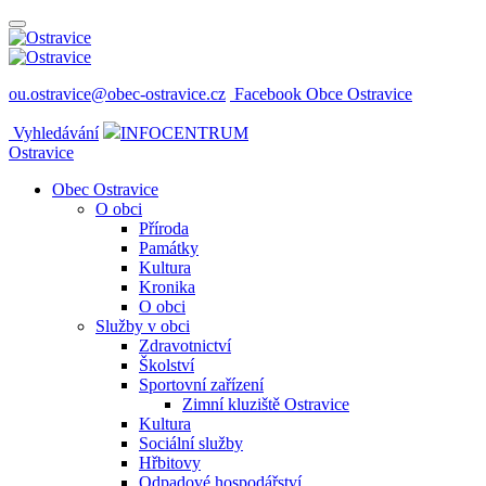
ou.ostravice@obec-ostravice.cz
Facebook Obce Ostravice
Vyhledávání
INFOCENTRUM
Ostravice
Obec Ostravice
O obci
Příroda
Památky
Kultura
Kronika
O obci
Služby v obci
Zdravotnictví
Školství
Sportovní zařízení
Zimní kluziště Ostravice
Kultura
Sociální služby
Hřbitovy
Odpadové hospodářství