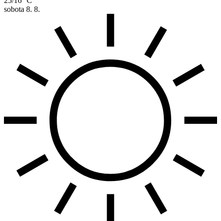
25/16 °C
sobota
8. 8.