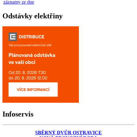
záznamy ze dne
Odstávky elektřiny
Infoservis
SBĚRNÝ DVŮR OSTRAVICE