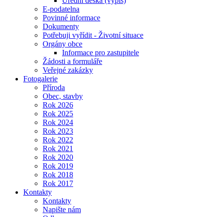
Úřední deska (výpis)
E-podatelna
Povinné informace
Dokumenty
Potřebuji vyřídit - Životní situace
Orgány obce
Informace pro zastupitele
Žádosti a formuláře
Veřejné zakázky
Fotogalerie
Příroda
Obec, stavby
Rok 2026
Rok 2025
Rok 2024
Rok 2023
Rok 2022
Rok 2021
Rok 2020
Rok 2019
Rok 2018
Rok 2017
Kontakty
Kontakty
Napište nám