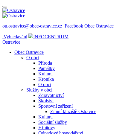
ou.ostravice@obec-ostravice.cz
Facebook Obce Ostravice
Vyhledávání
INFOCENTRUM
Ostravice
Obec Ostravice
O obci
Příroda
Památky
Kultura
Kronika
O obci
Služby v obci
Zdravotnictví
Školství
Sportovní zařízení
Zimní kluziště Ostravice
Kultura
Sociální služby
Hřbitovy
Odpadové hospodářství