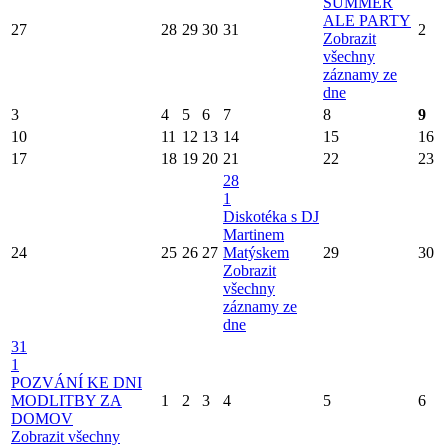
SUMMER
ALE PARTY
27
28
29
30
31
2
Zobrazit
všechny
záznamy ze
dne
3
4
5
6
7
8
9
10
11
12
13
14
15
16
17
18
19
20
21
22
23
28
1
Diskotéka s DJ
Martinem
24
25
26
27
Matýskem
29
30
Zobrazit
všechny
záznamy ze
dne
31
1
POZVÁNÍ KE DNI
MODLITBY ZA
1
2
3
4
5
6
DOMOV
Zobrazit všechny