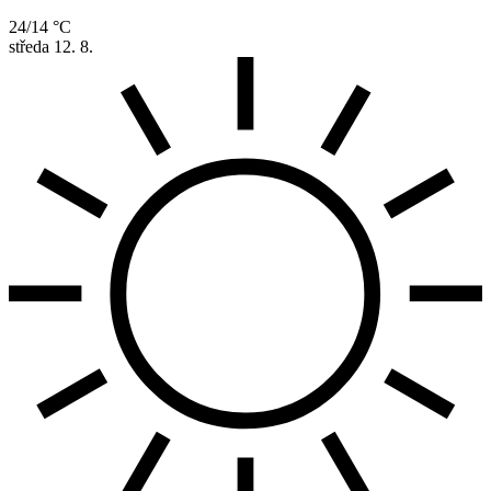
24/14 °C
středa
12. 8.