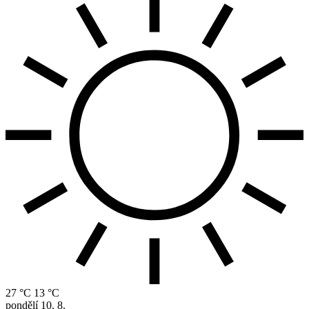
27 °C
13 °C
pondělí
10. 8.