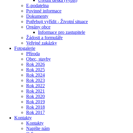
Úřední deska (výpis)
E-podatelna
Povinné informace
Dokumenty
Potřebuji vyřídit - Životní situace
Orgány obce
Informace pro zastupitele
Žádosti a formuláře
Veřejné zakázky
Fotogalerie
Příroda
Obec, stavby
Rok 2026
Rok 2025
Rok 2024
Rok 2023
Rok 2022
Rok 2021
Rok 2020
Rok 2019
Rok 2018
Rok 2017
Kontakty
Kontakty
Napište nám