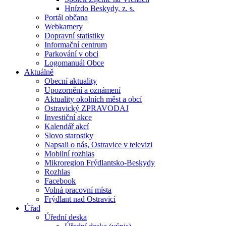
Hnízdo Beskydy, z. s.
Portál občana
Webkamery
Dopravní statistiky
Informační centrum
Parkování v obci
Logomanuál Obce
Aktuálně
Obecní aktuality
Upozornění a oznámení
Aktuality okolních měst a obcí
Ostravický ZPRAVODAJ
Investiční akce
Kalendář akcí
Slovo starostky
Napsali o nás, Ostravice v televizi
Mobilní rozhlas
Mikroregion Frýdlantsko-Beskydy
Rozhlas
Facebook
Volná pracovní místa
Frýdlant nad Ostravicí
Úřad
Úřední deska