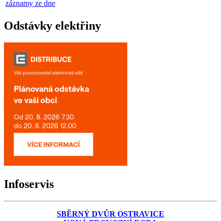
záznamy ze dne
Odstávky elektřiny
Infoservis
SBĚRNÝ DVŮR OSTRAVICE