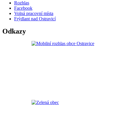
Rozhlas
Facebook
Volná pracovní místa
Frýdlant nad Ostravicí
Odkazy