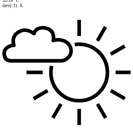
32/18 °C
úterý
11. 8.