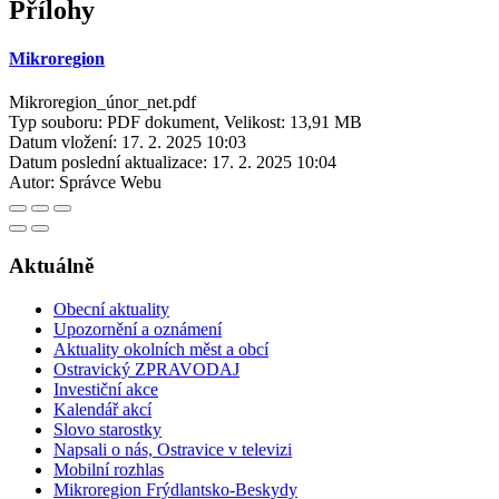
Přílohy
Mikroregion
Mikroregion_únor_net.pdf
Typ souboru: PDF dokument, Velikost: 13,91 MB
Datum vložení:
17. 2. 2025 10:03
Datum poslední aktualizace:
17. 2. 2025 10:04
Autor:
Správce Webu
Aktuálně
Obecní aktuality
Upozornění a oznámení
Aktuality okolních měst a obcí
Ostravický ZPRAVODAJ
Investiční akce
Kalendář akcí
Slovo starostky
Napsali o nás, Ostravice v televizi
Mobilní rozhlas
Mikroregion Frýdlantsko-Beskydy