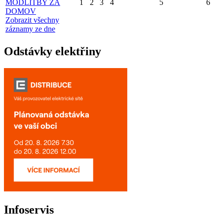
MODLITBY ZA
1
2
3
4
5
6
DOMOV
Zobrazit všechny
záznamy ze dne
Odstávky elektřiny
Infoservis