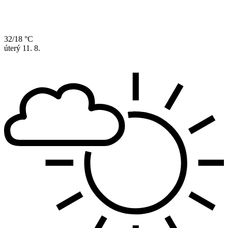
32/18 °C
úterý
11. 8.