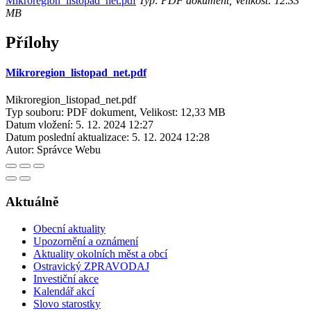
Mikroregion_listopad_net.pdf
Typ: PDF dokument, Velikost: 12.33
MB
Přílohy
Mikroregion_listopad_net.pdf
Mikroregion_listopad_net.pdf
Typ souboru: PDF dokument, Velikost: 12,33 MB
Datum vložení:
5. 12. 2024 12:27
Datum poslední aktualizace:
5. 12. 2024 12:28
Autor:
Správce Webu
Aktuálně
Obecní aktuality
Upozornění a oznámení
Aktuality okolních měst a obcí
Ostravický ZPRAVODAJ
Investiční akce
Kalendář akcí
Slovo starostky