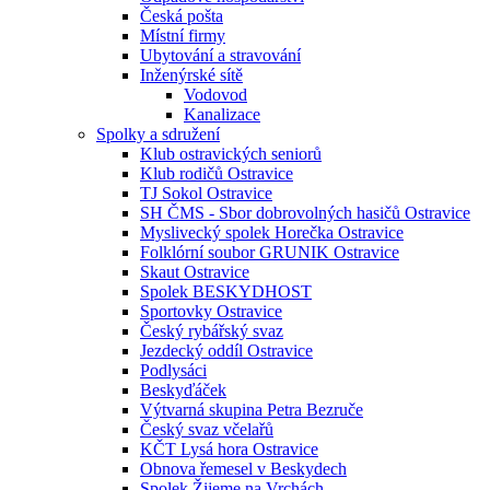
Česká pošta
Místní firmy
Ubytování a stravování
Inženýrské sítě
Vodovod
Kanalizace
Spolky a sdružení
Klub ostravických seniorů
Klub rodičů Ostravice
TJ Sokol Ostravice
SH ČMS - Sbor dobrovolných hasičů Ostravice
Myslivecký spolek Horečka Ostravice
Folklórní soubor GRUNIK Ostravice
Skaut Ostravice
Spolek BESKYDHOST
Sportovky Ostravice
Český rybářský svaz
Jezdecký oddíl Ostravice
Podlysáci
Beskyďáček
Výtvarná skupina Petra Bezruče
Český svaz včelařů
KČT Lysá hora Ostravice
Obnova řemesel v Beskydech
Spolek Žijeme na Vrchách