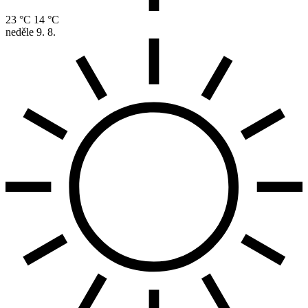
23 °C
14 °C
neděle
9. 8.