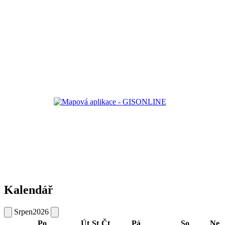
Kalendář
Srpen
2026
Po
Út
St
Čt
Pá
So
Ne