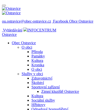
ou.ostravice@obec-ostravice.cz
Facebook Obce Ostravice
Vyhledávání
INFOCENTRUM
Ostravice
Obec Ostravice
O obci
Příroda
Památky
Kultura
Kronika
O obci
Služby v obci
Zdravotnictví
Školství
Sportovní zařízení
Zimní kluziště Ostravice
Kultura
Sociální služby
Hřbitovy
Odpadové hospodářství