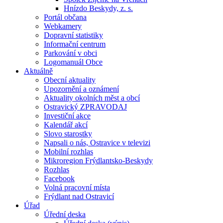
Hnízdo Beskydy, z. s.
Portál občana
Webkamery
Dopravní statistiky
Informační centrum
Parkování v obci
Logomanuál Obce
Aktuálně
Obecní aktuality
Upozornění a oznámení
Aktuality okolních měst a obcí
Ostravický ZPRAVODAJ
Investiční akce
Kalendář akcí
Slovo starostky
Napsali o nás, Ostravice v televizi
Mobilní rozhlas
Mikroregion Frýdlantsko-Beskydy
Rozhlas
Facebook
Volná pracovní místa
Frýdlant nad Ostravicí
Úřad
Úřední deska