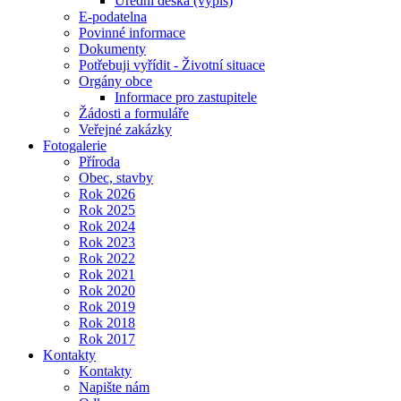
Úřední deska (výpis)
E-podatelna
Povinné informace
Dokumenty
Potřebuji vyřídit - Životní situace
Orgány obce
Informace pro zastupitele
Žádosti a formuláře
Veřejné zakázky
Fotogalerie
Příroda
Obec, stavby
Rok 2026
Rok 2025
Rok 2024
Rok 2023
Rok 2022
Rok 2021
Rok 2020
Rok 2019
Rok 2018
Rok 2017
Kontakty
Kontakty
Napište nám