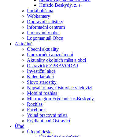
Hnízdo Beskydy, z. s.
Portál občana
Webkamery
Dopravní statistiky
Informační centrum
Parkování v obci
Logomanuál Obce
Aktuálně
Obecní aktuality
Upozornění a oznámení
Aktuality okolních měst a obcí
Ostravický ZPRAVODAJ
Investiční akce
Kalendář akcí
Slovo starostky
Napsali o nás, Ostravice v televizi
Mobilní rozhlas
Mikroregion Frýdlantsko-Beskydy
Rozhlas
Facebook
Volná pracovní místa
Frýdlant nad Ostravicí
Úřad
Úřední deska