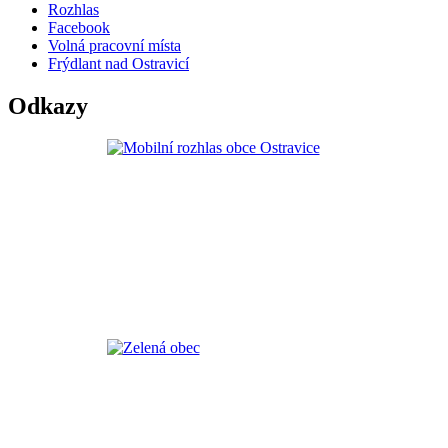
Rozhlas
Facebook
Volná pracovní místa
Frýdlant nad Ostravicí
Odkazy