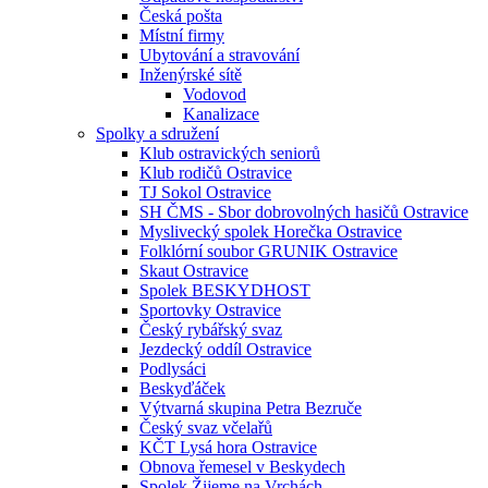
Česká pošta
Místní firmy
Ubytování a stravování
Inženýrské sítě
Vodovod
Kanalizace
Spolky a sdružení
Klub ostravických seniorů
Klub rodičů Ostravice
TJ Sokol Ostravice
SH ČMS - Sbor dobrovolných hasičů Ostravice
Myslivecký spolek Horečka Ostravice
Folklórní soubor GRUNIK Ostravice
Skaut Ostravice
Spolek BESKYDHOST
Sportovky Ostravice
Český rybářský svaz
Jezdecký oddíl Ostravice
Podlysáci
Beskyďáček
Výtvarná skupina Petra Bezruče
Český svaz včelařů
KČT Lysá hora Ostravice
Obnova řemesel v Beskydech
Spolek Žijeme na Vrchách