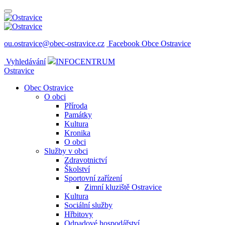
ou.ostravice@obec-ostravice.cz
Facebook Obce Ostravice
Vyhledávání
INFOCENTRUM
Ostravice
Obec Ostravice
O obci
Příroda
Památky
Kultura
Kronika
O obci
Služby v obci
Zdravotnictví
Školství
Sportovní zařízení
Zimní kluziště Ostravice
Kultura
Sociální služby
Hřbitovy
Odpadové hospodářství