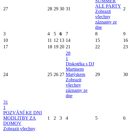
SUMMER
ALE PARTY
27
28
29
30
31
2
Zobrazit
všechny
záznamy ze
dne
3
4
5
6
7
8
9
10
11
12
13
14
15
16
17
18
19
20
21
22
23
28
1
Diskotéka s DJ
Martinem
24
25
26
27
Matýskem
29
30
Zobrazit
všechny
záznamy ze
dne
31
1
POZVÁNÍ KE DNI
MODLITBY ZA
1
2
3
4
5
6
DOMOV
Zobrazit všechny