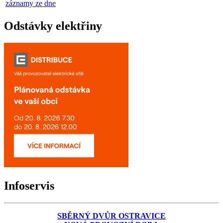
záznamy ze dne
Odstávky elektřiny
Infoservis
SBĚRNÝ DVŮR OSTRAVICE