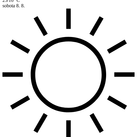
25/16 °C
sobota
8. 8.