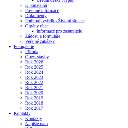
Úřední deska (výpis)
E-podatelna
Povinné informace
Dokumenty
Potřebuji vyřídit - Životní situace
Orgány obce
Informace pro zastupitele
Žádosti a formuláře
Veřejné zakázky
Fotogalerie
Příroda
Obec, stavby
Rok 2026
Rok 2025
Rok 2024
Rok 2023
Rok 2022
Rok 2021
Rok 2020
Rok 2019
Rok 2018
Rok 2017
Kontakty
Kontakty
Napište nám