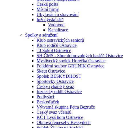
Česká pošta
Místní firmy
Ubytování a stravování
Inženýrské sítě
Vodovod
Kanalizace
Spolky a sdružení
Klub ostravických seniorů
Klub rodičů Ostravice
TJ Sokol Ostravice
SH ČMS - Sbor dobrovolných hasičů Ostravice
Myslivecký spolek Horečka Ostravice
Folklórní soubor GRUNIK Ostravice
Skaut Ostravice
Spolek BESKYDHOST
Sportovky Ostravice
Český rybářský svaz
Jezdecký oddíl Ostravice
Podlysáci
Beskyďáček
Výtvarná skupina Petra Bezruče
Český svaz včelařů
KČT Lysá hora Ostravice
Obnova řemesel v Beskydech
Spolek Žijeme na Vrchách