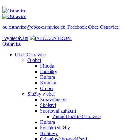
ou.ostravice@obec-ostravice.cz
Facebook Obce Ostravice
Vyhledávání
INFOCENTRUM
Ostravice
Obec Ostravice
O obci
Příroda
Památky
Kultura
Kronika
O obci
Služby v obci
Zdravotnictví
Školství
Sportovní zařízení
Zimní kluziště Ostravice
Kultura
Sociální služby
Hřbitovy
Odpadové hospodářství