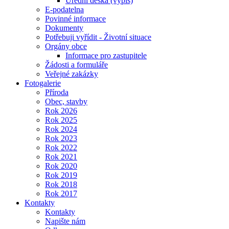
Úřední deska (výpis)
E-podatelna
Povinné informace
Dokumenty
Potřebuji vyřídit - Životní situace
Orgány obce
Informace pro zastupitele
Žádosti a formuláře
Veřejné zakázky
Fotogalerie
Příroda
Obec, stavby
Rok 2026
Rok 2025
Rok 2024
Rok 2023
Rok 2022
Rok 2021
Rok 2020
Rok 2019
Rok 2018
Rok 2017
Kontakty
Kontakty
Napište nám