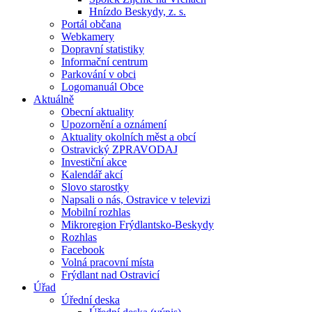
Hnízdo Beskydy, z. s.
Portál občana
Webkamery
Dopravní statistiky
Informační centrum
Parkování v obci
Logomanuál Obce
Aktuálně
Obecní aktuality
Upozornění a oznámení
Aktuality okolních měst a obcí
Ostravický ZPRAVODAJ
Investiční akce
Kalendář akcí
Slovo starostky
Napsali o nás, Ostravice v televizi
Mobilní rozhlas
Mikroregion Frýdlantsko-Beskydy
Rozhlas
Facebook
Volná pracovní místa
Frýdlant nad Ostravicí
Úřad
Úřední deska