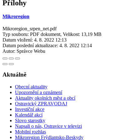
Přílohy
Mikroregion
Mikroregion_srpen_net.pdf
Typ souboru: PDF dokument, Velikost: 13,19 MB
Datum vložení:
4. 8. 2022 12:13
Datum poslední aktualizace:
4. 8. 2022 12:14
Autor:
Správce Webu
Aktuálně
Obecní aktuality
Upozornění a oznámení
Aktuality okolních měst a obcí
Ostravický ZPRAVODAJ
Investiční akce
Kalendář akcí
Slovo starostky
Napsali o nás, Ostravice v televizi
Mobilní rozhlas
Mikroregion Frýdlantsko-Beskydy