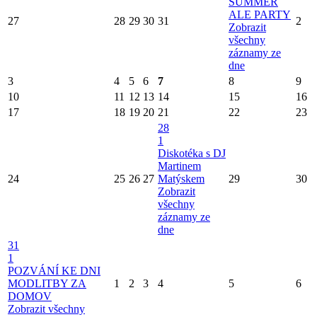
SUMMER
ALE PARTY
27
28
29
30
31
2
Zobrazit
všechny
záznamy ze
dne
3
4
5
6
7
8
9
10
11
12
13
14
15
16
17
18
19
20
21
22
23
28
1
Diskotéka s DJ
Martinem
24
25
26
27
Matýskem
29
30
Zobrazit
všechny
záznamy ze
dne
31
1
POZVÁNÍ KE DNI
MODLITBY ZA
1
2
3
4
5
6
DOMOV
Zobrazit všechny