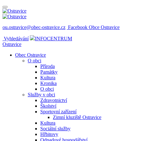
ou.ostravice@obec-ostravice.cz
Facebook Obce Ostravice
Vyhledávání
INFOCENTRUM
Ostravice
Obec Ostravice
O obci
Příroda
Památky
Kultura
Kronika
O obci
Služby v obci
Zdravotnictví
Školství
Sportovní zařízení
Zimní kluziště Ostravice
Kultura
Sociální služby
Hřbitovy
Odpadové hospodářství