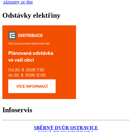
záznamy ze dne
Odstávky elektřiny
Infoservis
SBĚRNÝ DVŮR OSTRAVICE