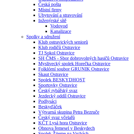
Česká pošta
Místní firmy
Ubytování a stravování
Inženýrské sítě
Vodovod
Kanalizace
Spolky a sdružení
Klub ostravických seniorů
Klub rodičů Ostravice
TJ Sokol Ostravice
SH ČMS - Sbor dobrovolných hasičů Ostravice
Myslivecký spolek Horečka Ostravice
Folklórní soubor GRUNIK Ostravice
Skaut Ostravice
Spolek BESKYDHOST
Sportovky Ostravice
Český rybářský svaz
Jezdecký oddíl Ostravice
Podlysáci
Beskyďáček
Výtvarná skupina Petra Bezruče
Český svaz včelařů
KČT Lysá hora Ostravice
Obnova řemesel v Beskydech
Spolek Žijeme na Vrchách