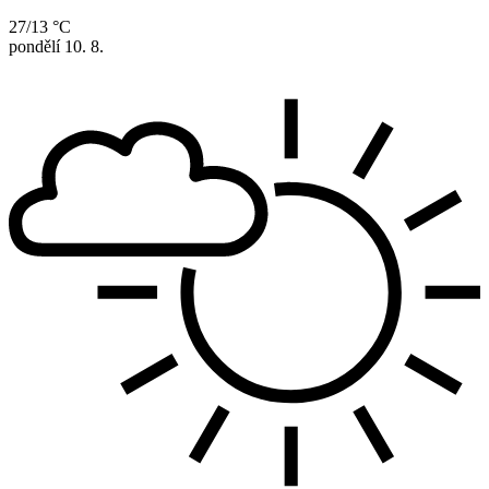
27/13 °C
pondělí
10. 8.