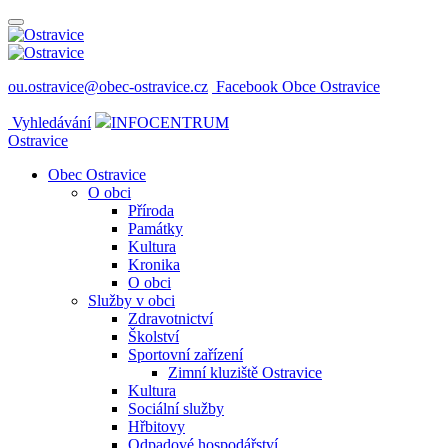
ou.ostravice@obec-ostravice.cz
Facebook Obce Ostravice
Vyhledávání
INFOCENTRUM
Ostravice
Obec Ostravice
O obci
Příroda
Památky
Kultura
Kronika
O obci
Služby v obci
Zdravotnictví
Školství
Sportovní zařízení
Zimní kluziště Ostravice
Kultura
Sociální služby
Hřbitovy
Odpadové hospodářství