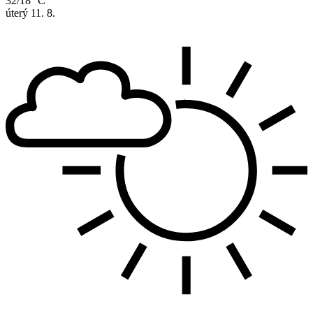
32/18 °C
úterý
11. 8.