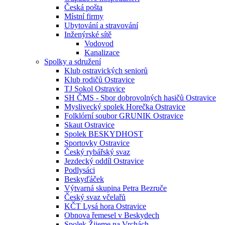
Česká pošta
Místní firmy
Ubytování a stravování
Inženýrské sítě
Vodovod
Kanalizace
Spolky a sdružení
Klub ostravických seniorů
Klub rodičů Ostravice
TJ Sokol Ostravice
SH ČMS - Sbor dobrovolných hasičů Ostravice
Myslivecký spolek Horečka Ostravice
Folklórní soubor GRUNIK Ostravice
Skaut Ostravice
Spolek BESKYDHOST
Sportovky Ostravice
Český rybářský svaz
Jezdecký oddíl Ostravice
Podlysáci
Beskyďáček
Výtvarná skupina Petra Bezruče
Český svaz včelařů
KČT Lysá hora Ostravice
Obnova řemesel v Beskydech
Spolek Žijeme na Vrchách