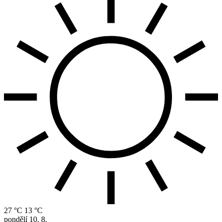
27 °C
13 °C
pondělí
10. 8.