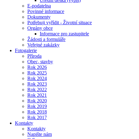
Úřední deska (výpis)
E-podatelna
Povinné informace
Dokumenty
Potřebuji vyřídit - Životní situace
Orgány obce
Informace pro zastupitele
Žádosti a formuláře
Veřejné zakázky
Fotogalerie
Příroda
Obec, stavby
Rok 2026
Rok 2025
Rok 2024
Rok 2023
Rok 2022
Rok 2021
Rok 2020
Rok 2019
Rok 2018
Rok 2017
Kontakty
Kontakty
Napište nám