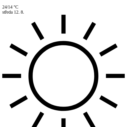
24/14 °C
středa
12. 8.