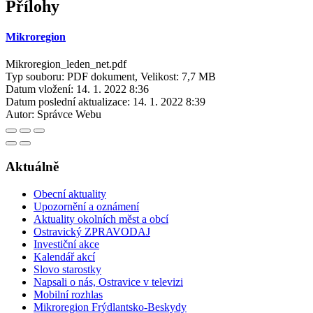
Přílohy
Mikroregion
Mikroregion_leden_net.pdf
Typ souboru: PDF dokument, Velikost: 7,7 MB
Datum vložení:
14. 1. 2022 8:36
Datum poslední aktualizace:
14. 1. 2022 8:39
Autor:
Správce Webu
Aktuálně
Obecní aktuality
Upozornění a oznámení
Aktuality okolních měst a obcí
Ostravický ZPRAVODAJ
Investiční akce
Kalendář akcí
Slovo starostky
Napsali o nás, Ostravice v televizi
Mobilní rozhlas
Mikroregion Frýdlantsko-Beskydy