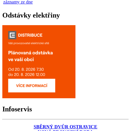
záznamy ze dne
Odstávky elektřiny
Infoservis
SBĚRNÝ DVŮR OSTRAVICE