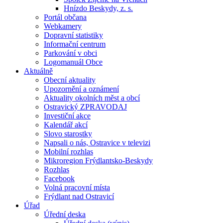
Hnízdo Beskydy, z. s.
Portál občana
Webkamery
Dopravní statistiky
Informační centrum
Parkování v obci
Logomanuál Obce
Aktuálně
Obecní aktuality
Upozornění a oznámení
Aktuality okolních měst a obcí
Ostravický ZPRAVODAJ
Investiční akce
Kalendář akcí
Slovo starostky
Napsali o nás, Ostravice v televizi
Mobilní rozhlas
Mikroregion Frýdlantsko-Beskydy
Rozhlas
Facebook
Volná pracovní místa
Frýdlant nad Ostravicí
Úřad
Úřední deska