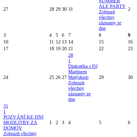
SUMMER
ALE PARTY
27
28
29
30
31
2
Zobrazit
všechny
záznamy ze
dne
3
4
5
6
7
8
9
10
11
12
13
14
15
16
17
18
19
20
21
22
23
28
1
Diskotéka s DJ
Martinem
24
25
26
27
Matýskem
29
30
Zobrazit
všechny
záznamy ze
dne
31
1
POZVÁNÍ KE DNI
MODLITBY ZA
1
2
3
4
5
6
DOMOV
Zobrazit všechny