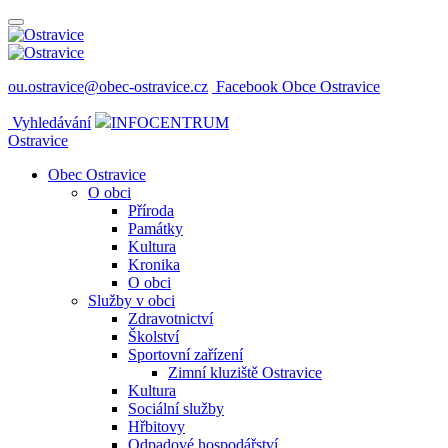
ou.ostravice@obec-ostravice.cz
Facebook Obce Ostravice
Vyhledávání
INFOCENTRUM
Ostravice
Obec Ostravice
O obci
Příroda
Památky
Kultura
Kronika
O obci
Služby v obci
Zdravotnictví
Školství
Sportovní zařízení
Zimní kluziště Ostravice
Kultura
Sociální služby
Hřbitovy
Odpadové hospodářství