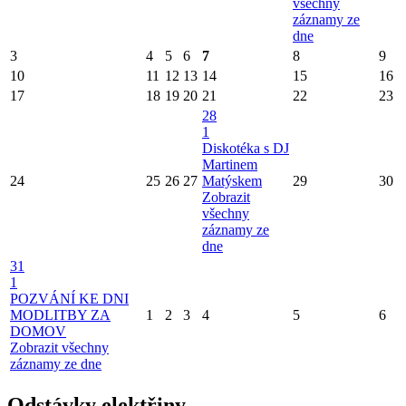
všechny
záznamy ze
dne
3
4
5
6
7
8
9
10
11
12
13
14
15
16
17
18
19
20
21
22
23
28
1
Diskotéka s DJ
Martinem
24
25
26
27
Matýskem
29
30
Zobrazit
všechny
záznamy ze
dne
31
1
POZVÁNÍ KE DNI
MODLITBY ZA
1
2
3
4
5
6
DOMOV
Zobrazit všechny
záznamy ze dne
Odstávky elektřiny