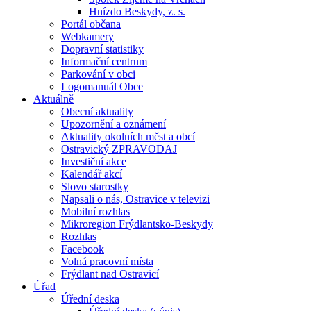
Hnízdo Beskydy, z. s.
Portál občana
Webkamery
Dopravní statistiky
Informační centrum
Parkování v obci
Logomanuál Obce
Aktuálně
Obecní aktuality
Upozornění a oznámení
Aktuality okolních měst a obcí
Ostravický ZPRAVODAJ
Investiční akce
Kalendář akcí
Slovo starostky
Napsali o nás, Ostravice v televizi
Mobilní rozhlas
Mikroregion Frýdlantsko-Beskydy
Rozhlas
Facebook
Volná pracovní místa
Frýdlant nad Ostravicí
Úřad
Úřední deska