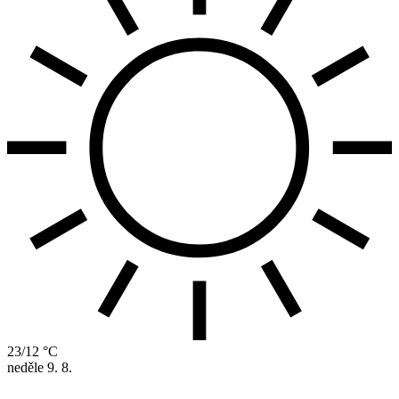
23/12 °C
neděle
9. 8.