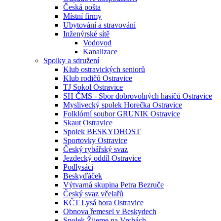
Česká pošta
Místní firmy
Ubytování a stravování
Inženýrské sítě
Vodovod
Kanalizace
Spolky a sdružení
Klub ostravických seniorů
Klub rodičů Ostravice
TJ Sokol Ostravice
SH ČMS - Sbor dobrovolných hasičů Ostravice
Myslivecký spolek Horečka Ostravice
Folklórní soubor GRUNIK Ostravice
Skaut Ostravice
Spolek BESKYDHOST
Sportovky Ostravice
Český rybářský svaz
Jezdecký oddíl Ostravice
Podlysáci
Beskyďáček
Výtvarná skupina Petra Bezruče
Český svaz včelařů
KČT Lysá hora Ostravice
Obnova řemesel v Beskydech
Spolek Žijeme na Vrchách