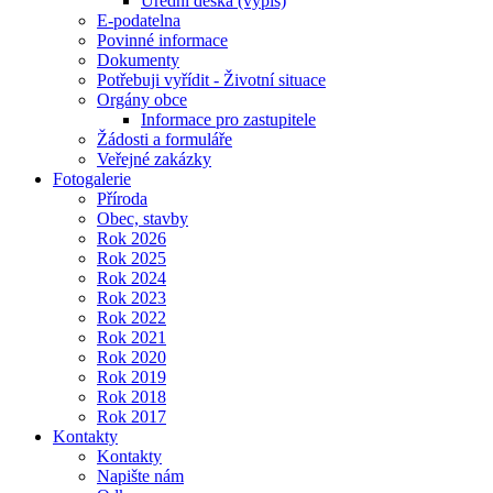
Úřední deska (výpis)
E-podatelna
Povinné informace
Dokumenty
Potřebuji vyřídit - Životní situace
Orgány obce
Informace pro zastupitele
Žádosti a formuláře
Veřejné zakázky
Fotogalerie
Příroda
Obec, stavby
Rok 2026
Rok 2025
Rok 2024
Rok 2023
Rok 2022
Rok 2021
Rok 2020
Rok 2019
Rok 2018
Rok 2017
Kontakty
Kontakty
Napište nám