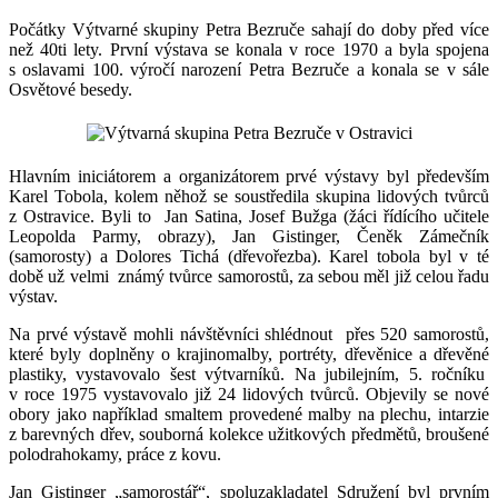
Počátky Výtvarné skupiny Petra Bezruče sahají do doby před více
než 40ti lety. První výstava se konala v roce 1970 a byla spojena
s oslavami 100. výročí narození Petra Bezruče a konala se v sále
Osvětové besedy.
Hlavním iniciátorem a organizátorem prvé výstavy byl především
Karel Tobola, kolem něhož se soustředila skupina lidových tvůrců
z Ostravice. Byli to Jan Satina, Josef Bužga (žáci řídícího učitele
Leopolda Parmy, obrazy), Jan Gistinger, Čeněk Zámečník
(samorosty) a Dolores Tichá (dřevořezba). Karel tobola byl v té
době už velmi známý tvůrce samorostů, za sebou měl již celou řadu
výstav.
Na prvé výstavě mohli návštěvníci shlédnout přes 520 samorostů,
které byly doplněny o krajinomalby, portréty, dřevěnice a dřevěné
plastiky, vystavovalo šest výtvarníků. Na jubilejním, 5. ročníku
v roce 1975 vystavovalo již 24 lidových tvůrců. Objevily se nové
obory jako například smaltem provedené malby na plechu, intarzie
z barevných dřev, souborná kolekce užitkových předmětů, broušené
polodrahokamy, práce z kovu.
Jan Gistinger „samorostář“, spoluzakladatel Sdružení byl prvním