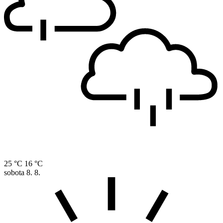
25 °C
16 °C
sobota
8. 8.