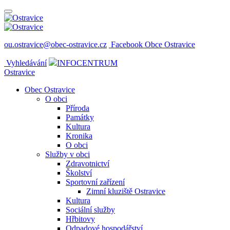
ou.ostravice@obec-ostravice.cz
Facebook Obce Ostravice
Vyhledávání
INFOCENTRUM
Ostravice
Obec Ostravice
O obci
Příroda
Památky
Kultura
Kronika
O obci
Služby v obci
Zdravotnictví
Školství
Sportovní zařízení
Zimní kluziště Ostravice
Kultura
Sociální služby
Hřbitovy
Odpadové hospodářství