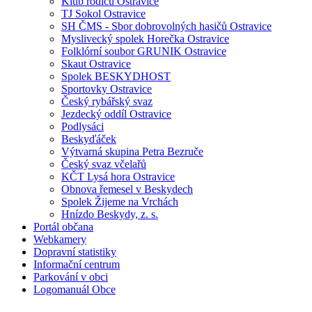
Klub rodičů Ostravice
TJ Sokol Ostravice
SH ČMS - Sbor dobrovolných hasičů Ostravice
Myslivecký spolek Horečka Ostravice
Folklórní soubor GRUNIK Ostravice
Skaut Ostravice
Spolek BESKYDHOST
Sportovky Ostravice
Český rybářský svaz
Jezdecký oddíl Ostravice
Podlysáci
Beskyďáček
Výtvarná skupina Petra Bezruče
Český svaz včelařů
KČT Lysá hora Ostravice
Obnova řemesel v Beskydech
Spolek Žijeme na Vrchách
Hnízdo Beskydy, z. s.
Portál občana
Webkamery
Dopravní statistiky
Informační centrum
Parkování v obci
Logomanuál Obce