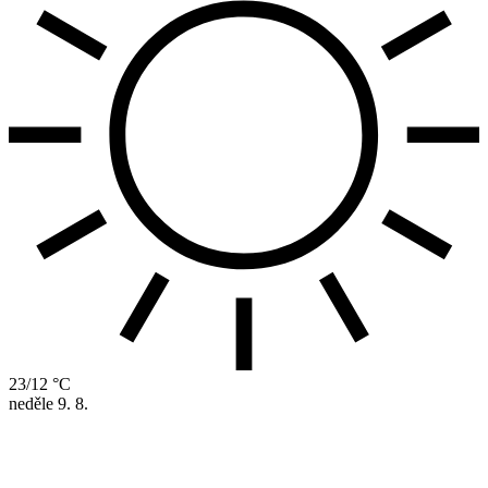
23/12 °C
neděle
9. 8.