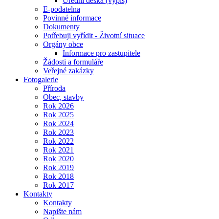
Úřední deska (výpis)
E-podatelna
Povinné informace
Dokumenty
Potřebuji vyřídit - Životní situace
Orgány obce
Informace pro zastupitele
Žádosti a formuláře
Veřejné zakázky
Fotogalerie
Příroda
Obec, stavby
Rok 2026
Rok 2025
Rok 2024
Rok 2023
Rok 2022
Rok 2021
Rok 2020
Rok 2019
Rok 2018
Rok 2017
Kontakty
Kontakty
Napište nám