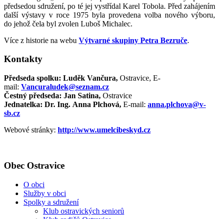
předsedou sdružení, po té jej vystřídal Karel Tobola. Před zahájením
další výstavy v roce 1975 byla provedena volba nového výboru,
do jehož čela byl zvolen Luboš Michalec.
Více z historie na webu
Výtvarné skupiny Petra Bezruče
.
Kontakty
Předseda spolku: Luděk Vančura,
Ostravice, E-
mail:
Vancuraludek@seznam.cz
Čestný předseda: Jan Satina,
Ostravice
Jednatelka: Dr. Ing. Anna Plchová,
E-mail:
anna.plchova@v­
sb.cz
Webové stránky:
http://www.umelcibeskyd.cz
Obec Ostravice
O obci
Služby v obci
Spolky a sdružení
Klub ostravických seniorů