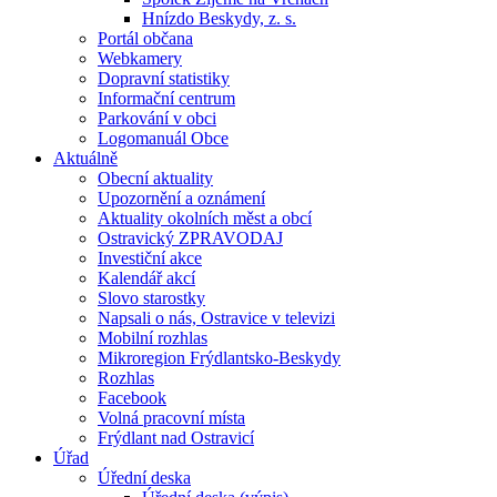
Hnízdo Beskydy, z. s.
Portál občana
Webkamery
Dopravní statistiky
Informační centrum
Parkování v obci
Logomanuál Obce
Aktuálně
Obecní aktuality
Upozornění a oznámení
Aktuality okolních měst a obcí
Ostravický ZPRAVODAJ
Investiční akce
Kalendář akcí
Slovo starostky
Napsali o nás, Ostravice v televizi
Mobilní rozhlas
Mikroregion Frýdlantsko-Beskydy
Rozhlas
Facebook
Volná pracovní místa
Frýdlant nad Ostravicí
Úřad
Úřední deska