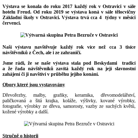
Výstava se konala do roku 2017 každý rok v Ostravici v sále
hotelu Freud. Od roku 2019 se výstava koná v sále tělocvičny
Základní školy v Ostravici. Výstava trvá cca 4 týdny v měsíci
červenci.
Naší výstavu navštěvuje každý rok více než cca 3 tisíce
návštěvníků z Čech, ale i ze zahraničí.
Jsme rádi, že se naše výstava stala pod Beskydami tradicí
a že řada návštěvníků zavítá každý rok na její slavnostní
zahájení či ji navštíví v průběhu jejího konání.
Obory které jsou vystavovány
Dřevořezby, malby, grafiky, keramika, dřevomodelářství,
paličkovaná a šitá krajka, koláže, výšivky, kované výrobky,
fotografie, výrobky ze dřeva, samorosty, vazby ze suchých květů,
kožené výrobky a další.
Stručně o historii