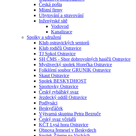
Česká pošta
Místní firmy
Ubytování a stravování
Inženýrské sítě
Vodovod
Kanalizace
Spolky a sdružení
Klub ostravických seniorů
Klub rodičů Ostravice
TJ Sokol Ostravice
SH ČMS - Sbor dobrovolných hasičů Ostravice
Myslivecký spolek Horečka Ostravice
Folklórní soubor GRUNIK Ostravice
Skaut Ostravice
Spolek BESKYDHOST
Sportovky Ostravice
Český rybářský svaz
Jezdecký oddíl Ostravice
Podlysáci
Beskyďáček
Výtvarná skupina Petra Bezruče
Český svaz včelařů
KČT Lysá hora Ostravice
Obnova řemesel v Beskydech
Spolek Žijeme na Vrchách