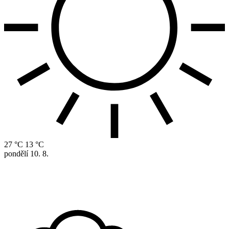
27 °C
13 °C
pondělí
10. 8.