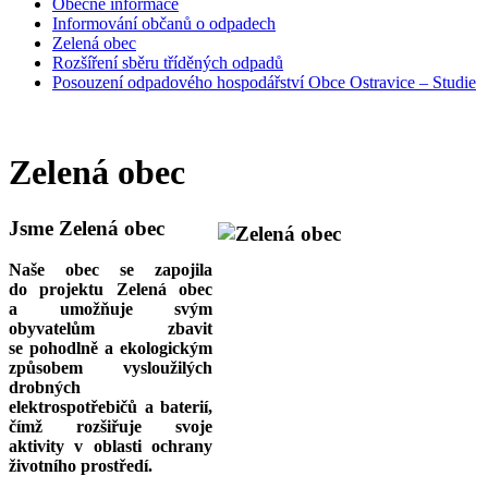
Obecné informace
Informování občanů o odpadech
Zelená obec
Rozšíření sběru tříděných odpadů
Posouzení odpadového hospodářství Obce Ostravice – Studie
Zelená obec
Jsme Zelená obec
Naše obec se zapojila
do projektu Zelená obec
a umožňuje svým
obyvatelům zbavit
se pohodlně a ekologickým
způsobem vysloužilých
drobných
elektrospotřebičů a baterií,
čímž rozšiřuje svoje
aktivity v oblasti ochrany
životního prostředí.