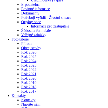
Úřední deska (výpis)
E-podatelna
Povinné informace
Dokumenty
Potřebuji vyřídit - Životní situace
Orgány obce
Informace pro zastupitele
Žádosti a formuláře
Veřejné zakázky
Fotogalerie
Příroda
Obec, stavby
Rok 2026
Rok 2025
Rok 2024
Rok 2023
Rok 2022
Rok 2021
Rok 2020
Rok 2019
Rok 2018
Rok 2017
Kontakty
Kontakty
Napište nám