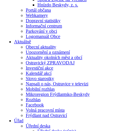
Hnízdo Beskydy, z. s.
Portál občana
Webkamery
Dopravní statistiky
Informační centrum
Parkování v obci
Logomanuál Obce
Aktuálně
Obecní aktuality
Upozornění a oznámení
Aktuality okolních měst a obcí
Ostravický ZPRAVODAJ
Investiční akce
Kalendář akcí
Slovo starostky
Napsali o nás, Ostravice v televizi
Mobilní rozhlas
Mikroregion Frýdlantsko-Beskydy
Rozhlas
Facebook
Volná pracovní místa
Frýdlant nad Ostravicí
Úřad
Úřední deska