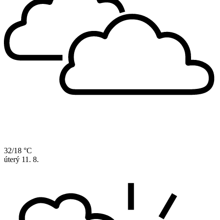
32/18 °C
úterý
11. 8.