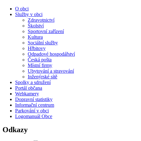
O obci
Služby v obci
Zdravotnictví
Školství
Sportovní zařízení
Kultura
Sociální služby
Hřbitovy
Odpadové hospodářství
Česká pošta
Místní firmy
Ubytování a stravování
Inženýrské sítě
Spolky a sdružení
Portál občana
Webkamery
Dopravní statistiky
Informační centrum
Parkování v obci
Logomanuál Obce
Odkazy