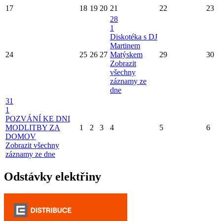
17
18
19
20
21
22
23
28
1
Diskotéka s DJ
Martinem
24
25
26
27
Matýskem
29
30
Zobrazit
všechny
záznamy ze
dne
31
1
POZVÁNÍ KE DNI
MODLITBY ZA
1
2
3
4
5
6
DOMOV
Zobrazit všechny
záznamy ze dne
Odstávky elektřiny