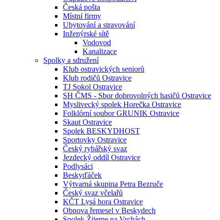
Česká pošta
Místní firmy
Ubytování a stravování
Inženýrské sítě
Vodovod
Kanalizace
Spolky a sdružení
Klub ostravických seniorů
Klub rodičů Ostravice
TJ Sokol Ostravice
SH ČMS - Sbor dobrovolných hasičů Ostravice
Myslivecký spolek Horečka Ostravice
Folklórní soubor GRUNIK Ostravice
Skaut Ostravice
Spolek BESKYDHOST
Sportovky Ostravice
Český rybářský svaz
Jezdecký oddíl Ostravice
Podlysáci
Beskyďáček
Výtvarná skupina Petra Bezruče
Český svaz včelařů
KČT Lysá hora Ostravice
Obnova řemesel v Beskydech
Spolek Žijeme na Vrchách