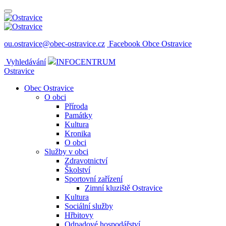
ou.ostravice@obec-ostravice.cz
Facebook Obce Ostravice
Vyhledávání
INFOCENTRUM
Ostravice
Obec Ostravice
O obci
Příroda
Památky
Kultura
Kronika
O obci
Služby v obci
Zdravotnictví
Školství
Sportovní zařízení
Zimní kluziště Ostravice
Kultura
Sociální služby
Hřbitovy
Odpadové hospodářství