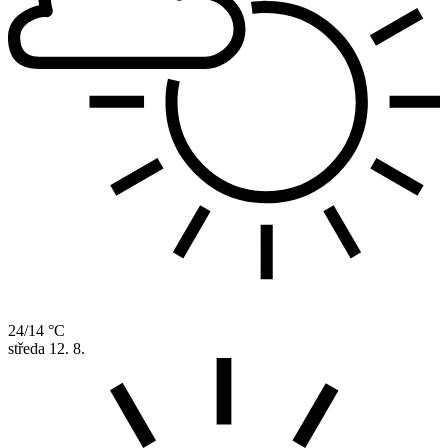
24/14 °C
středa
12. 8.