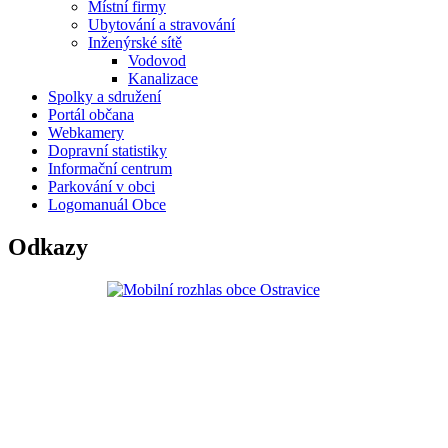
Místní firmy
Ubytování a stravování
Inženýrské sítě
Vodovod
Kanalizace
Spolky a sdružení
Portál občana
Webkamery
Dopravní statistiky
Informační centrum
Parkování v obci
Logomanuál Obce
Odkazy