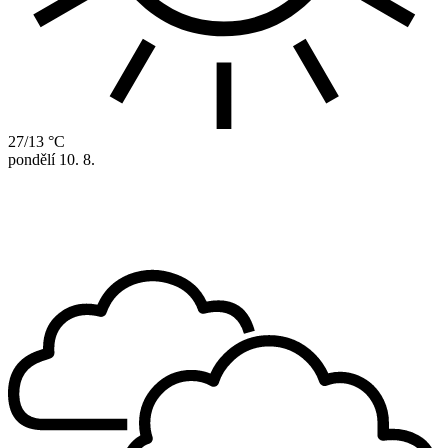
27/13 °C
pondělí
10. 8.