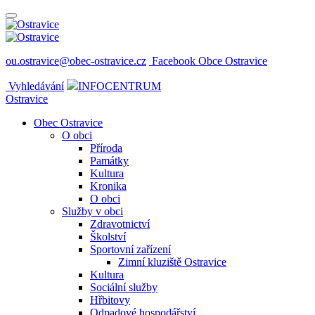
ou.ostravice@obec-ostravice.cz
Facebook Obce Ostravice
Vyhledávání
INFOCENTRUM
Ostravice
Obec Ostravice
O obci
Příroda
Památky
Kultura
Kronika
O obci
Služby v obci
Zdravotnictví
Školství
Sportovní zařízení
Zimní kluziště Ostravice
Kultura
Sociální služby
Hřbitovy
Odpadové hospodářství