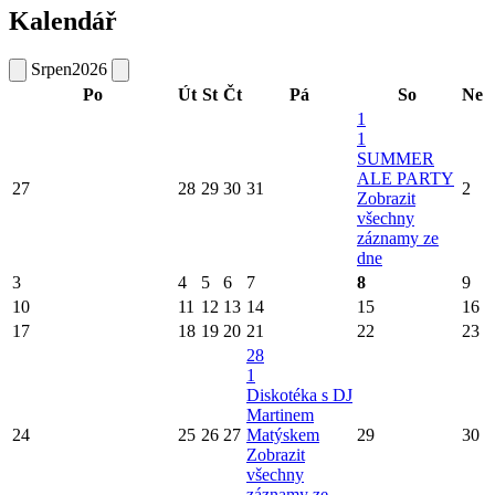
Kalendář
Srpen
2026
Po
Út
St
Čt
Pá
So
Ne
1
1
SUMMER
ALE PARTY
27
28
29
30
31
2
Zobrazit
všechny
záznamy ze
dne
3
4
5
6
7
8
9
10
11
12
13
14
15
16
17
18
19
20
21
22
23
28
1
Diskotéka s DJ
Martinem
24
25
26
27
Matýskem
29
30
Zobrazit
všechny
záznamy ze