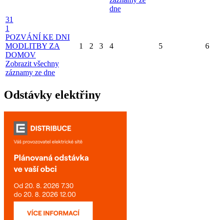
dne
31
1
POZVÁNÍ KE DNI
MODLITBY ZA
1
2
3
4
5
6
DOMOV
Zobrazit všechny
záznamy ze dne
Odstávky elektřiny