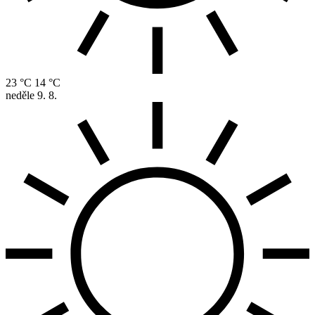
23 °C
14 °C
neděle
9. 8.