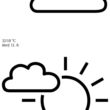
32/18 °C
úterý
11. 8.