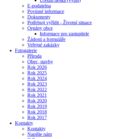
Úřední deska (výpis)
E-podatelna
Povinné informace
Dokumenty
Potřebuji vyřídit - Životní situace
Orgány obce
Informace pro zastupitele
Žádosti a formuláře
Veřejné zakázky
Fotogalerie
Příroda
Obec, stavby
Rok 2026
Rok 2025
Rok 2024
Rok 2023
Rok 2022
Rok 2021
Rok 2020
Rok 2019
Rok 2018
Rok 2017
Kontakty
Kontakty
Napište nám