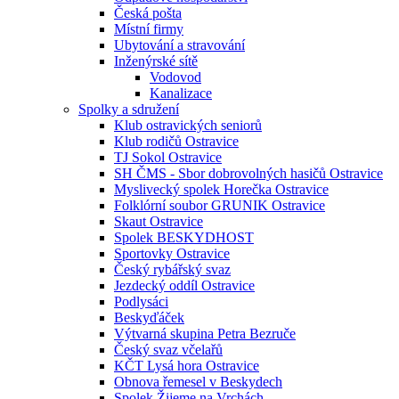
Česká pošta
Místní firmy
Ubytování a stravování
Inženýrské sítě
Vodovod
Kanalizace
Spolky a sdružení
Klub ostravických seniorů
Klub rodičů Ostravice
TJ Sokol Ostravice
SH ČMS - Sbor dobrovolných hasičů Ostravice
Myslivecký spolek Horečka Ostravice
Folklórní soubor GRUNIK Ostravice
Skaut Ostravice
Spolek BESKYDHOST
Sportovky Ostravice
Český rybářský svaz
Jezdecký oddíl Ostravice
Podlysáci
Beskyďáček
Výtvarná skupina Petra Bezruče
Český svaz včelařů
KČT Lysá hora Ostravice
Obnova řemesel v Beskydech
Spolek Žijeme na Vrchách