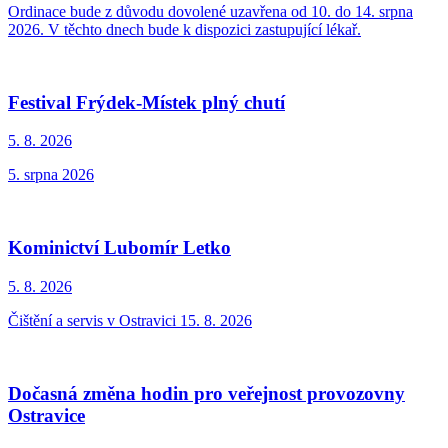
Ordinace bude z důvodu dovolené uzavřena od 10. do 14. srpna
2026. V těchto dnech bude k dispozici zastupující lékař.
Festival Frýdek-Místek plný chutí
5. 8.
2026
5. srpna 2026
Kominictví Lubomír Letko
5. 8.
2026
Čištění a servis v Ostravici 15. 8. 2026
Dočasná změna hodin pro veřejnost provozovny
Ostravice