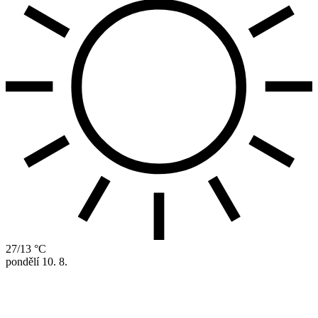
27/13 °C
pondělí
10. 8.