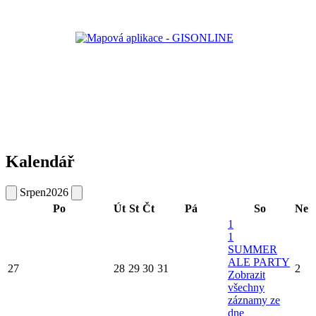
Kalendář
Srpen
2026
Po
Út
St
Čt
Pá
So
Ne
1
1
SUMMER
ALE PARTY
27
28
29
30
31
2
Zobrazit
všechny
záznamy ze
dne