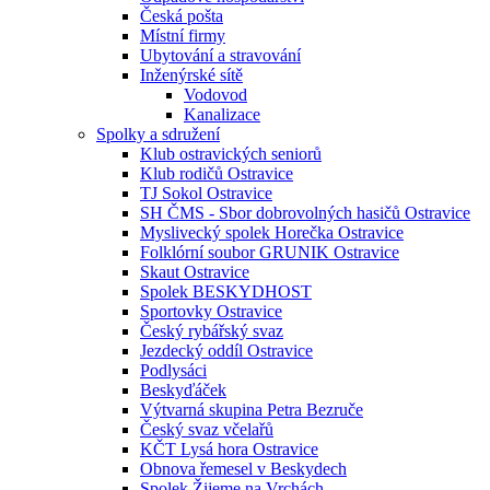
Česká pošta
Místní firmy
Ubytování a stravování
Inženýrské sítě
Vodovod
Kanalizace
Spolky a sdružení
Klub ostravických seniorů
Klub rodičů Ostravice
TJ Sokol Ostravice
SH ČMS - Sbor dobrovolných hasičů Ostravice
Myslivecký spolek Horečka Ostravice
Folklórní soubor GRUNIK Ostravice
Skaut Ostravice
Spolek BESKYDHOST
Sportovky Ostravice
Český rybářský svaz
Jezdecký oddíl Ostravice
Podlysáci
Beskyďáček
Výtvarná skupina Petra Bezruče
Český svaz včelařů
KČT Lysá hora Ostravice
Obnova řemesel v Beskydech
Spolek Žijeme na Vrchách