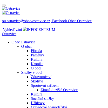
ou.ostravice@obec-ostravice.cz
Facebook Obce Ostravice
Vyhledávání
INFOCENTRUM
Ostravice
Obec Ostravice
O obci
Příroda
Památky
Kultura
Kronika
O obci
Služby v obci
Zdravotnictví
Školství
Sportovní zařízení
Zimní kluziště Ostravice
Kultura
Sociální služby
Hřbitovy
Odpadové hospodářství