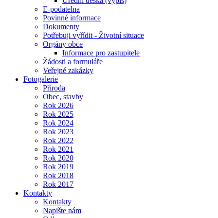
Úřední deska (výpis)
E-podatelna
Povinné informace
Dokumenty
Potřebuji vyřídit - Životní situace
Orgány obce
Informace pro zastupitele
Žádosti a formuláře
Veřejné zakázky
Fotogalerie
Příroda
Obec, stavby
Rok 2026
Rok 2025
Rok 2024
Rok 2023
Rok 2022
Rok 2021
Rok 2020
Rok 2019
Rok 2018
Rok 2017
Kontakty
Kontakty
Napište nám