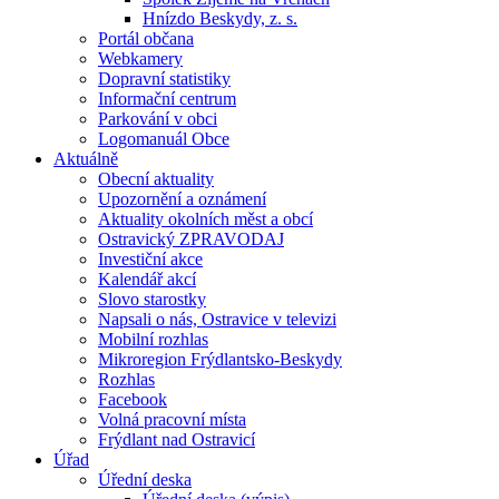
Hnízdo Beskydy, z. s.
Portál občana
Webkamery
Dopravní statistiky
Informační centrum
Parkování v obci
Logomanuál Obce
Aktuálně
Obecní aktuality
Upozornění a oznámení
Aktuality okolních měst a obcí
Ostravický ZPRAVODAJ
Investiční akce
Kalendář akcí
Slovo starostky
Napsali o nás, Ostravice v televizi
Mobilní rozhlas
Mikroregion Frýdlantsko-Beskydy
Rozhlas
Facebook
Volná pracovní místa
Frýdlant nad Ostravicí
Úřad
Úřední deska