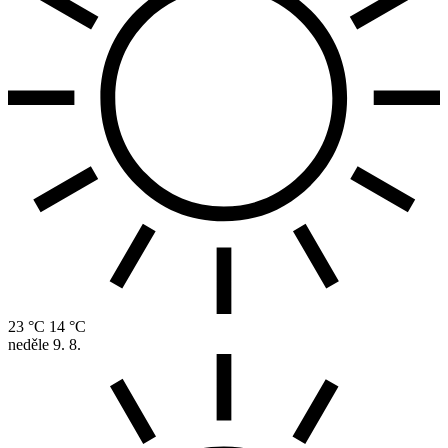
23 °C
14 °C
neděle
9. 8.