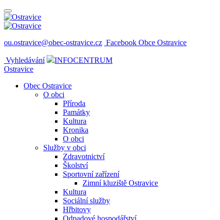
ou.ostravice@obec-ostravice.cz
Facebook Obce Ostravice
Vyhledávání
INFOCENTRUM
Ostravice
Obec Ostravice
O obci
Příroda
Památky
Kultura
Kronika
O obci
Služby v obci
Zdravotnictví
Školství
Sportovní zařízení
Zimní kluziště Ostravice
Kultura
Sociální služby
Hřbitovy
Odpadové hospodářství