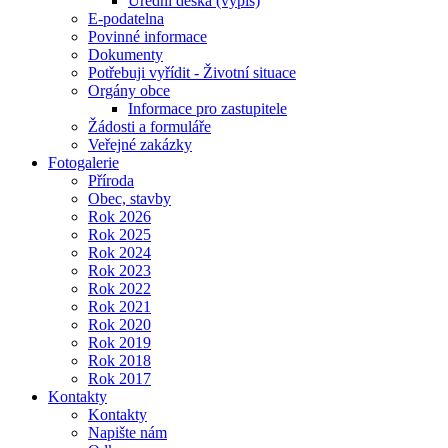
Úřední deska (výpis)
E-podatelna
Povinné informace
Dokumenty
Potřebuji vyřídit - Životní situace
Orgány obce
Informace pro zastupitele
Žádosti a formuláře
Veřejné zakázky
Fotogalerie
Příroda
Obec, stavby
Rok 2026
Rok 2025
Rok 2024
Rok 2023
Rok 2022
Rok 2021
Rok 2020
Rok 2019
Rok 2018
Rok 2017
Kontakty
Kontakty
Napište nám