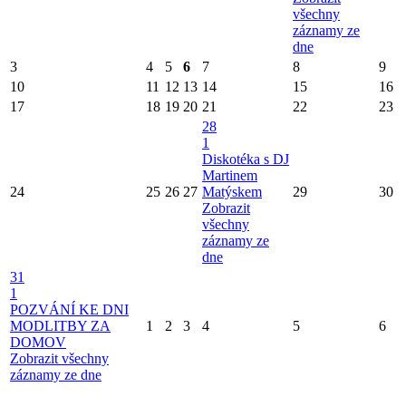
všechny
záznamy ze
dne
3
4
5
6
7
8
9
10
11
12
13
14
15
16
17
18
19
20
21
22
23
28
1
Diskotéka s DJ
Martinem
24
25
26
27
Matýskem
29
30
Zobrazit
všechny
záznamy ze
dne
31
1
POZVÁNÍ KE DNI
MODLITBY ZA
1
2
3
4
5
6
DOMOV
Zobrazit všechny
záznamy ze dne