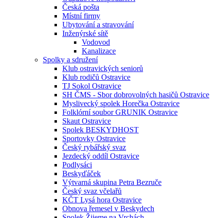
Česká pošta
Místní firmy
Ubytování a stravování
Inženýrské sítě
Vodovod
Kanalizace
Spolky a sdružení
Klub ostravických seniorů
Klub rodičů Ostravice
TJ Sokol Ostravice
SH ČMS - Sbor dobrovolných hasičů Ostravice
Myslivecký spolek Horečka Ostravice
Folklórní soubor GRUNIK Ostravice
Skaut Ostravice
Spolek BESKYDHOST
Sportovky Ostravice
Český rybářský svaz
Jezdecký oddíl Ostravice
Podlysáci
Beskyďáček
Výtvarná skupina Petra Bezruče
Český svaz včelařů
KČT Lysá hora Ostravice
Obnova řemesel v Beskydech
Spolek Žijeme na Vrchách