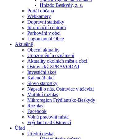
Hnízdo Beskydy, z. s.
Portál občana
Webkamery
Dopravní statistiky
Informační centrum
Parkování v obci
Logomanuál Obce
Aktuálně
Obecní aktuality
Upozornění a oznámení
Aktuality okolních měst a obcí
Ostravický ZPRAVODAJ
Investiční akce
Kalendář akcí
Slovo starostky
Napsali o nás, Ostravice v televizi
Mobilní rozhlas
Mikroregion Frýdlantsko-Beskydy
Rozhlas
Facebook
Volná pracovní místa
Frýdlant nad Ostravicí
Úřad
Úřední deska