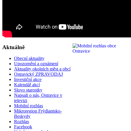
Aktuálně
Obecní aktuality
Upozornění a oznámení
Aktuality okolních měst a obcí
Ostravický ZPRAVODAJ
Investiční akce
Kalendář akcí
Slovo starostky
Napsali o nás, Ostravice v
televizi
Mobilní rozhlas
Mikroregion Frýdlantsko-
Beskydy
Rozhlas
Facebook