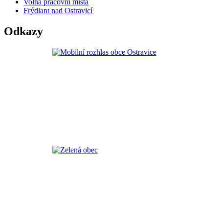
Volná pracovní místa
Frýdlant nad Ostravicí
Odkazy