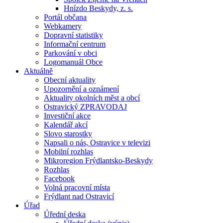
Hnízdo Beskydy, z. s.
Portál občana
Webkamery
Dopravní statistiky
Informační centrum
Parkování v obci
Logomanuál Obce
Aktuálně
Obecní aktuality
Upozornění a oznámení
Aktuality okolních měst a obcí
Ostravický ZPRAVODAJ
Investiční akce
Kalendář akcí
Slovo starostky
Napsali o nás, Ostravice v televizi
Mobilní rozhlas
Mikroregion Frýdlantsko-Beskydy
Rozhlas
Facebook
Volná pracovní místa
Frýdlant nad Ostravicí
Úřad
Úřední deska