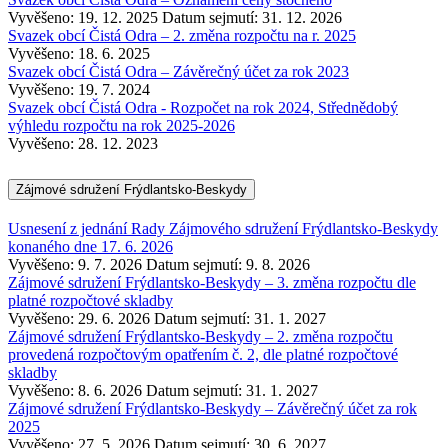
Vyvěšeno: 19. 12. 2025
Datum sejmutí: 31. 12. 2026
Svazek obcí Čistá Odra – 2. změna rozpočtu na r. 2025
Vyvěšeno: 18. 6. 2025
Svazek obcí Čistá Odra – Závěrečný účet za rok 2023
Vyvěšeno: 19. 7. 2024
Svazek obcí Čistá Odra - Rozpočet na rok 2024, Střednědobý
výhledu rozpočtu na rok 2025-2026
Vyvěšeno: 28. 12. 2023
Zájmové sdružení Frýdlantsko-Beskydy
Usnesení z jednání Rady Zájmového sdružení Frýdlantsko-Beskydy
konaného dne 17. 6. 2026
Vyvěšeno: 9. 7. 2026
Datum sejmutí: 9. 8. 2026
Zájmové sdružení Frýdlantsko-Beskydy – 3. změna rozpočtu dle
platné rozpočtové skladby
Vyvěšeno: 29. 6. 2026
Datum sejmutí: 31. 1. 2027
Zájmové sdružení Frýdlantsko-Beskydy – 2. změna rozpočtu
provedená rozpočtovým opatřením č. 2, dle platné rozpočtové
skladby
Vyvěšeno: 8. 6. 2026
Datum sejmutí: 31. 1. 2027
Zájmové sdružení Frýdlantsko-Beskydy – Závěrečný účet za rok
2025
Vyvěšeno: 27. 5. 2026
Datum sejmutí: 30. 6. 2027