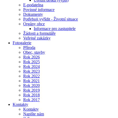
Úřední deska (výpis)
E-podatelna
Povinné informace
Dokumenty
Potřebuji vyřídit - Životní situace
Orgány obce
Informace pro zastupitele
Žádosti a formuláře
Veřejné zakázky
Fotogalerie
Příroda
Obec, stavby
Rok 2026
Rok 2025
Rok 2024
Rok 2023
Rok 2022
Rok 2021
Rok 2020
Rok 2019
Rok 2018
Rok 2017
Kontakty
Kontakty
Napište nám