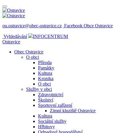
ou.ostravice@obec-ostravice.cz
Facebook Obce Ostravice
Vyhledávání
INFOCENTRUM
Ostravice
Obec Ostravice
O obci
Příroda
Památky
Kultura
Kronika
O obci
Služby v obci
Zdravotnictví
Školství
Sportovní zařízení
Zimní kluziště Ostravice
Kultura
Sociální služby
Hřbitovy
Odpadové hospodářství