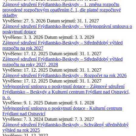
Zájmové sdružení Frýdlantsko-Beskydy – 1. změna rozpočtu
provedené rozpočtovým opatřením č. 1, dle platné rozpočtové
skladby
Vyvěšeno: 27. 5. 2026
Datum sejmutí: 31. 1. 2027
Zájmové sdružení Frýdlantsko-Beskydy – Veřejnoprávní smlouva o
poskytnutí dotace
Vyvěšeno: 3. 3. 2026
Datum sejmutí: 3. 3. 2029
Zájmové sdružení Frýdlantsko-Beskydy – Střednědobý výhled
rozpočtu na rok 2027
Vyvěšeno: 17. 12. 2025
Datum sejmutí: 31. 1. 2027
Zájmové sdružení Frýdlantsko-Beskydy – Střednědobý výhled
rozpočtu na roky 2027, 2028
Vyvěšeno: 17. 12. 2025
Datum sejmutí: 31. 1. 2027
Zájmové sdružení Frýdlantsko-Beskydy – Rozpočet na rok 2026
Vyvěšeno: 17. 12. 2025
Datum sejmutí: 31. 1. 2027
Veřejnoprávní smlouva o poskytnutí dotace – Zájmové sdružení
Frýdlantsko – Beskydy a Kulturní centrum Frýdlant nad Ostravicí,
p. o.
Vyvěšeno: 9. 1. 2025
Datum sejmutí: 9. 1. 2028
Veřejnoprávní smlouva o poskytnutí dotace - Kulturní centrum
Frýdlant nad Ostravicí
Vyvěšeno: 7. 3. 2024
Datum sejmutí: 7. 3. 2027
Zájmové sdružení Frýdlantsko-Beskydy – Schválený střednědobý
výhled na rok 2025
Vyvěšeno: 21. 12. 2022