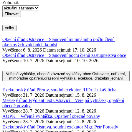
Zobrazit:
Volby
Obecní úřad Ostravice – Stanovení minimálního počtu členů
okrskových volebních komisí
Vyvěšeno: 6. 8. 2026
Datum sejmutí: 17. 10. 2026
Obecní úřad Ostravice – Stanovení počtu členů zastupitelstva obce
Vyvěšeno: 10. 7. 2026
Datum sejmutí: 10. 10. 2026
Veřejné vyhlášky, obecně závazné vyhlášky obce Ostravice, nařízení,
mimořádné opatření,dražební vyhláška, exekuce, dražební jednání
Exekutorský úřad Přerov, soudní exekutor JUDr. Lukáš Jícha
Vyvěšeno: 31. 7. 2026
Datum sejmutí: 15. 8. 2026
Městský úřad Frýdlant nad Ostravicí – Veřejná vyhláška, opatření
obecné povahy
Vyvěšeno: 28. 7. 2026
Datum sejmutí: 12. 8. 2026
AOPK – Veřejná vyhláška, Opatření obecné povahy
Vyvěšeno: 28. 7. 2026
Datum sejmutí: 12. 8. 2026
Exekutorský úřad Ostrava, soudní exekutor Mgr. Petr Porostlý