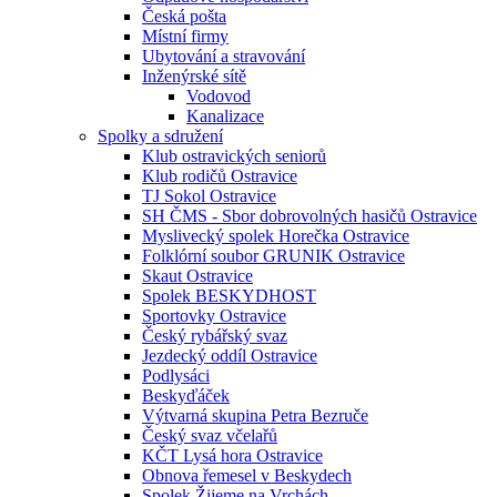
Česká pošta
Místní firmy
Ubytování a stravování
Inženýrské sítě
Vodovod
Kanalizace
Spolky a sdružení
Klub ostravických seniorů
Klub rodičů Ostravice
TJ Sokol Ostravice
SH ČMS - Sbor dobrovolných hasičů Ostravice
Myslivecký spolek Horečka Ostravice
Folklórní soubor GRUNIK Ostravice
Skaut Ostravice
Spolek BESKYDHOST
Sportovky Ostravice
Český rybářský svaz
Jezdecký oddíl Ostravice
Podlysáci
Beskyďáček
Výtvarná skupina Petra Bezruče
Český svaz včelařů
KČT Lysá hora Ostravice
Obnova řemesel v Beskydech
Spolek Žijeme na Vrchách