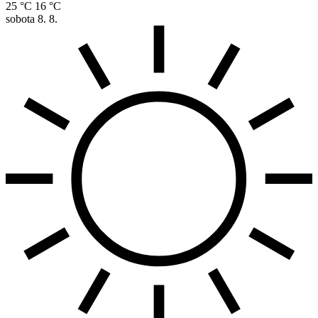
25 °C
16 °C
sobota
8. 8.