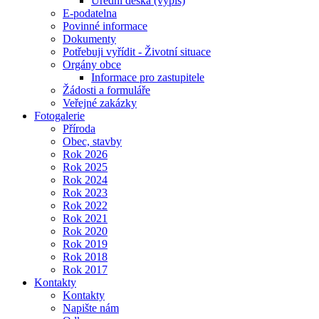
Úřední deska (výpis)
E-podatelna
Povinné informace
Dokumenty
Potřebuji vyřídit - Životní situace
Orgány obce
Informace pro zastupitele
Žádosti a formuláře
Veřejné zakázky
Fotogalerie
Příroda
Obec, stavby
Rok 2026
Rok 2025
Rok 2024
Rok 2023
Rok 2022
Rok 2021
Rok 2020
Rok 2019
Rok 2018
Rok 2017
Kontakty
Kontakty
Napište nám