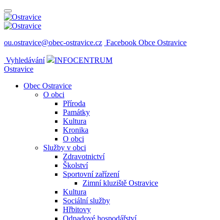
ou.ostravice@obec-ostravice.cz
Facebook Obce Ostravice
Vyhledávání
INFOCENTRUM
Ostravice
Obec Ostravice
O obci
Příroda
Památky
Kultura
Kronika
O obci
Služby v obci
Zdravotnictví
Školství
Sportovní zařízení
Zimní kluziště Ostravice
Kultura
Sociální služby
Hřbitovy
Odpadové hospodářství