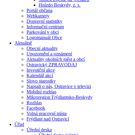
Hnízdo Beskydy, z. s.
Portál občana
Webkamery
Dopravní statistiky
Informační centrum
Parkování v obci
Logomanuál Obce
Aktuálně
Obecní aktuality
Upozornění a oznámení
Aktuality okolních měst a obcí
Ostravický ZPRAVODAJ
Investiční akce
Kalendář akcí
Slovo starostky
Napsali o nás, Ostravice v televizi
Mobilní rozhlas
Mikroregion Frýdlantsko-Beskydy
Rozhlas
Facebook
Volná pracovní místa
Frýdlant nad Ostravicí
Úřad
Úřední deska