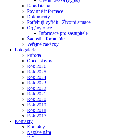
Úřední deska (výpis)
E-podatelna
Povinné informace
Dokumenty
Potřebuji vyřídit - Životní situace
Orgány obce
Informace pro zastupitele
Žádosti a formuláře
Veřejné zakázky
Fotogalerie
Příroda
Obec, stavby
Rok 2026
Rok 2025
Rok 2024
Rok 2023
Rok 2022
Rok 2021
Rok 2020
Rok 2019
Rok 2018
Rok 2017
Kontakty
Kontakty
Napište nám