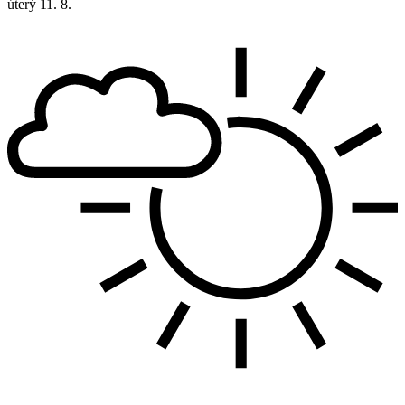
úterý
11. 8.