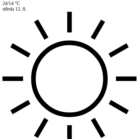
24/14 °C
středa
12. 8.