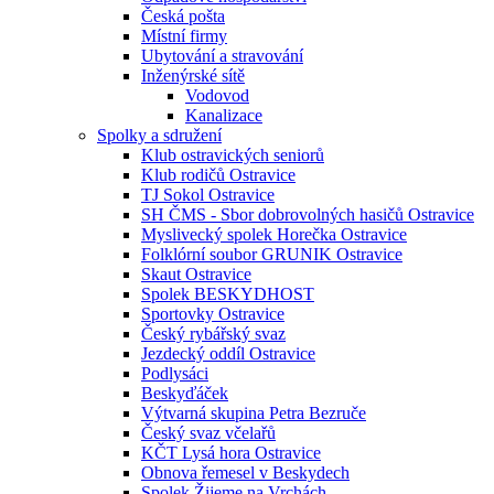
Česká pošta
Místní firmy
Ubytování a stravování
Inženýrské sítě
Vodovod
Kanalizace
Spolky a sdružení
Klub ostravických seniorů
Klub rodičů Ostravice
TJ Sokol Ostravice
SH ČMS - Sbor dobrovolných hasičů Ostravice
Myslivecký spolek Horečka Ostravice
Folklórní soubor GRUNIK Ostravice
Skaut Ostravice
Spolek BESKYDHOST
Sportovky Ostravice
Český rybářský svaz
Jezdecký oddíl Ostravice
Podlysáci
Beskyďáček
Výtvarná skupina Petra Bezruče
Český svaz včelařů
KČT Lysá hora Ostravice
Obnova řemesel v Beskydech
Spolek Žijeme na Vrchách