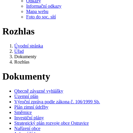
Odkazy
Informační odkazy
Mapa webu
Foto do soc. sítí
Rozhlas
Úvodní stránka
Úřad
Dokumenty
Rozhlas
Dokumenty
Obecně závazné vyhlášky
Územní plán
Výroční zpráva podle zákona č. 106⁄1999 Sb.
Plán zimní údržby
Směrnice
Investiční plány
Strategický plán rozvoje obce Ostravice
Nařízení obce