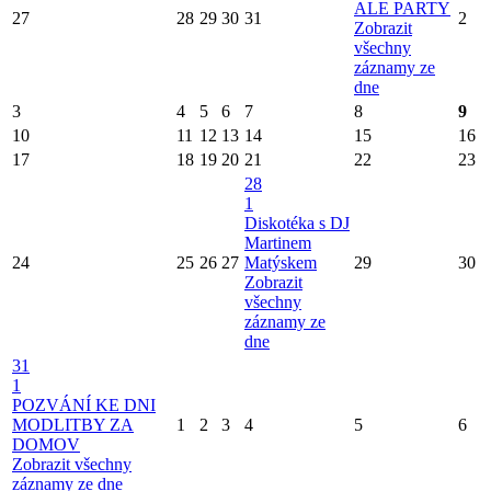
ALE PARTY
27
28
29
30
31
2
Zobrazit
všechny
záznamy ze
dne
3
4
5
6
7
8
9
10
11
12
13
14
15
16
17
18
19
20
21
22
23
28
1
Diskotéka s DJ
Martinem
24
25
26
27
Matýskem
29
30
Zobrazit
všechny
záznamy ze
dne
31
1
POZVÁNÍ KE DNI
MODLITBY ZA
1
2
3
4
5
6
DOMOV
Zobrazit všechny
záznamy ze dne