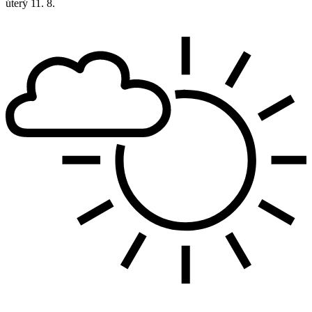
úterý
11. 8.