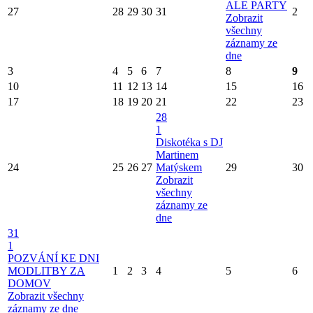
ALE PARTY
27
28
29
30
31
2
Zobrazit
všechny
záznamy ze
dne
3
4
5
6
7
8
9
10
11
12
13
14
15
16
17
18
19
20
21
22
23
28
1
Diskotéka s DJ
Martinem
24
25
26
27
Matýskem
29
30
Zobrazit
všechny
záznamy ze
dne
31
1
POZVÁNÍ KE DNI
MODLITBY ZA
1
2
3
4
5
6
DOMOV
Zobrazit všechny
záznamy ze dne