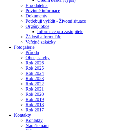
Úřední deska (výpis)
E-podatelna
Povinné informace
Dokumenty
Potřebuji vyřídit - Životní situace
Orgány obce
Informace pro zastupitele
Žádosti a formuláře
Veřejné zakázky
Fotogalerie
Příroda
Obec, stavby
Rok 2026
Rok 2025
Rok 2024
Rok 2023
Rok 2022
Rok 2021
Rok 2020
Rok 2019
Rok 2018
Rok 2017
Kontakty
Kontakty
Napište nám