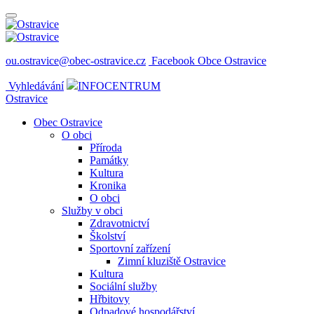
ou.ostravice@obec-ostravice.cz
Facebook Obce Ostravice
Vyhledávání
INFOCENTRUM
Ostravice
Obec Ostravice
O obci
Příroda
Památky
Kultura
Kronika
O obci
Služby v obci
Zdravotnictví
Školství
Sportovní zařízení
Zimní kluziště Ostravice
Kultura
Sociální služby
Hřbitovy
Odpadové hospodářství