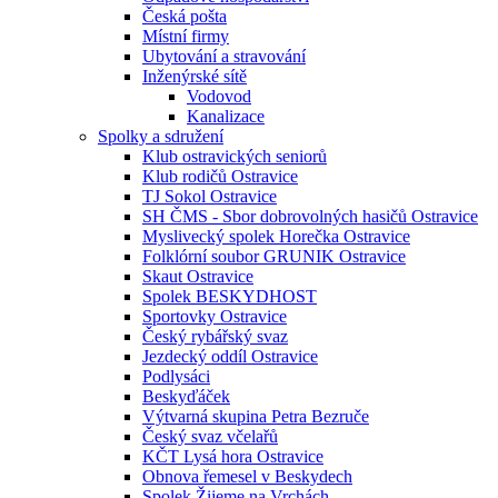
Česká pošta
Místní firmy
Ubytování a stravování
Inženýrské sítě
Vodovod
Kanalizace
Spolky a sdružení
Klub ostravických seniorů
Klub rodičů Ostravice
TJ Sokol Ostravice
SH ČMS - Sbor dobrovolných hasičů Ostravice
Myslivecký spolek Horečka Ostravice
Folklórní soubor GRUNIK Ostravice
Skaut Ostravice
Spolek BESKYDHOST
Sportovky Ostravice
Český rybářský svaz
Jezdecký oddíl Ostravice
Podlysáci
Beskyďáček
Výtvarná skupina Petra Bezruče
Český svaz včelařů
KČT Lysá hora Ostravice
Obnova řemesel v Beskydech
Spolek Žijeme na Vrchách