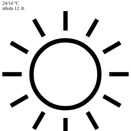
24/14 °C
středa
12. 8.