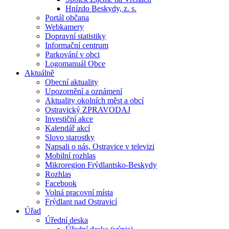
Hnízdo Beskydy, z. s.
Portál občana
Webkamery
Dopravní statistiky
Informační centrum
Parkování v obci
Logomanuál Obce
Aktuálně
Obecní aktuality
Upozornění a oznámení
Aktuality okolních měst a obcí
Ostravický ZPRAVODAJ
Investiční akce
Kalendář akcí
Slovo starostky
Napsali o nás, Ostravice v televizi
Mobilní rozhlas
Mikroregion Frýdlantsko-Beskydy
Rozhlas
Facebook
Volná pracovní místa
Frýdlant nad Ostravicí
Úřad
Úřední deska