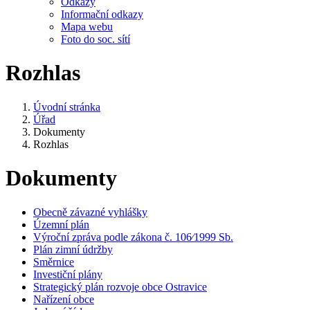
Odkazy
Informační odkazy
Mapa webu
Foto do soc. sítí
Rozhlas
Úvodní stránka
Úřad
Dokumenty
Rozhlas
Dokumenty
Obecně závazné vyhlášky
Územní plán
Výroční zpráva podle zákona č. 106⁄1999 Sb.
Plán zimní údržby
Směrnice
Investiční plány
Strategický plán rozvoje obce Ostravice
Nařízení obce