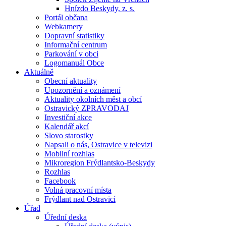
Hnízdo Beskydy, z. s.
Portál občana
Webkamery
Dopravní statistiky
Informační centrum
Parkování v obci
Logomanuál Obce
Aktuálně
Obecní aktuality
Upozornění a oznámení
Aktuality okolních měst a obcí
Ostravický ZPRAVODAJ
Investiční akce
Kalendář akcí
Slovo starostky
Napsali o nás, Ostravice v televizi
Mobilní rozhlas
Mikroregion Frýdlantsko-Beskydy
Rozhlas
Facebook
Volná pracovní místa
Frýdlant nad Ostravicí
Úřad
Úřední deska