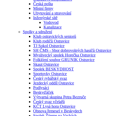
Česká pošta
Místní firmy
Ubytování a stravování
Inženýrské sítě
Vodovod
Kanalizace
Spolky a sdružení
Klub ostravických seniorů
Klub rodičů Ostravice
TJ Sokol Ostravice
SH ČMS - Sbor dobrovolných hasičů Ostravice
Myslivecký spolek Horečka Ostravice
Folklórní soubor GRUNIK Ostravice
Skaut Ostravice
Spolek BESKYDHOST
Sportovky Ostravice
Český rybářský svaz
Jezdecký oddíl Ostravice
Podlysáci
Beskyďáček
Výtvarná skupina Petra Bezruče
Český svaz včelařů
KČT Lysá hora Ostravice
Obnova řemesel v Beskydech
Spolek Žijeme na Vrchách