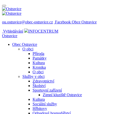
ou.ostravice@obec-ostravice.cz
Facebook Obce Ostravice
Vyhledávání
INFOCENTRUM
Ostravice
Obec Ostravice
O obci
Příroda
Památky
Kultura
Kronika
O obci
Služby v obci
Zdravotnictví
Školství
Sportovní zařízení
Zimní kluziště Ostravice
Kultura
Sociální služby
Hřbitovy
Odpadové hospodářství