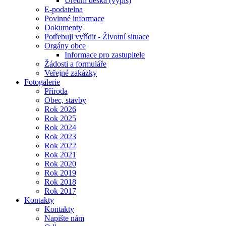
Úřední deska (výpis)
E-podatelna
Povinné informace
Dokumenty
Potřebuji vyřídit - Životní situace
Orgány obce
Informace pro zastupitele
Žádosti a formuláře
Veřejné zakázky
Fotogalerie
Příroda
Obec, stavby
Rok 2026
Rok 2025
Rok 2024
Rok 2023
Rok 2022
Rok 2021
Rok 2020
Rok 2019
Rok 2018
Rok 2017
Kontakty
Kontakty
Napište nám