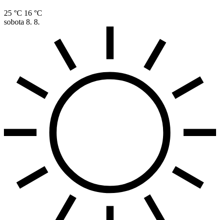
25 °C
16 °C
sobota
8. 8.