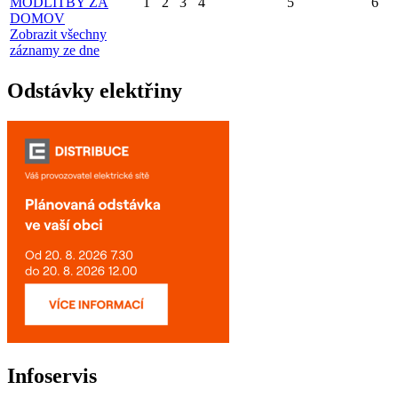
MODLITBY ZA
1
2
3
4
5
6
DOMOV
Zobrazit všechny
záznamy ze dne
Odstávky elektřiny
Infoservis