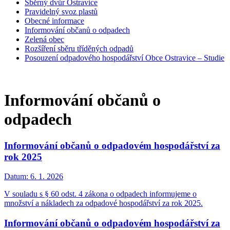
Sběrný dvůr Ostravice
Pravidelný svoz plastů
Obecné informace
Informování občanů o odpadech
Zelená obec
Rozšíření sběru tříděných odpadů
Posouzení odpadového hospodářství Obce Ostravice – Studie
Informování občanů o
odpadech
Informování občanů o odpadovém hospodářství za
rok 2025
Datum:
6. 1. 2026
V souladu s § 60 odst. 4 zákona o odpadech informujeme o
množství a nákladech za odpadové hospodářství za rok 2025.
Informování občanů o odpadovém hospodářství za