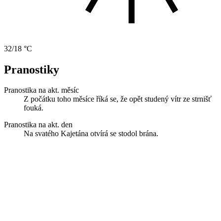
32/18 °C
Pranostiky
Pranostika na akt. měsíc
Z počátku toho měsíce říká se, že opět studený vítr ze strnišť
fouká.
Pranostika na akt. den
Na svatého Kajetána otvírá se stodol brána.