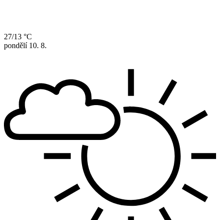
27/13 °C
pondělí
10. 8.