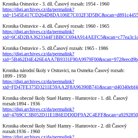
Kronika Ostravice - 3. díl. Časový rozsah: 1954 - 1960
https://digi.archives.cz/da/permalink?
xid=1545E417CD264D8DA106E7C032F3D5BC&scan=d891c44555
Kronika Ostravice - 4. díl. Časový rozsah: 1960 - 1965
https://digi.archives.cz/da/permalink?
xid=6C4D2BA3623344F1BBCC694A914AEFC5&scan=c77ea3c1d2
Kronika Ostravice - 5. díl.Časový rozsah: 1965 - 1986
https://digi.archives.cz/da/permalink?
xid=5B462D4E426E4AA7B9331F90A9979F00&scan=9728eecd9bd
Kronika národní školy v Ostravici, na Osmeku Časový rozsah:
1899 - 1950
https://digi.archives.cz/da/permalink?
xid=FD47FE375D3211E59AA2F8A96390B741&scan=d40340ebf4e
Kronika obecné školy Staré Hamry - Hamrovice - 1. díl. Časový
rozsah:1894 - 1936
https://digi.archives.cz/da/permalink?
xid=4769CC3B052D11E1B6EDD0DF9A2C4EFF&scan=a929285016
Kronika obecné školy Staré Hamry - Hamrovice - 2. díl Časový
rozsah:1936 - 1960
https://digi.archives.cz/da/permalink?