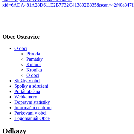
xid=6ADA481A28D611E2B7F32C413802E835&scan=42f40a847f1
Obec Ostravice
O obci
Příroda
Památky
Kultura
Kronika
O obci
Služby v obci
Spolky a sdružení
Portál občana
Webkamery
Dopravní statistiky
Informační centrum
Parkování v obci
Logomanuál Obce
Odkazy