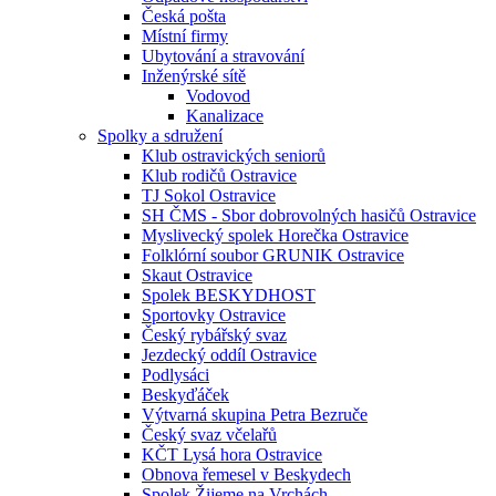
Česká pošta
Místní firmy
Ubytování a stravování
Inženýrské sítě
Vodovod
Kanalizace
Spolky a sdružení
Klub ostravických seniorů
Klub rodičů Ostravice
TJ Sokol Ostravice
SH ČMS - Sbor dobrovolných hasičů Ostravice
Myslivecký spolek Horečka Ostravice
Folklórní soubor GRUNIK Ostravice
Skaut Ostravice
Spolek BESKYDHOST
Sportovky Ostravice
Český rybářský svaz
Jezdecký oddíl Ostravice
Podlysáci
Beskyďáček
Výtvarná skupina Petra Bezruče
Český svaz včelařů
KČT Lysá hora Ostravice
Obnova řemesel v Beskydech
Spolek Žijeme na Vrchách