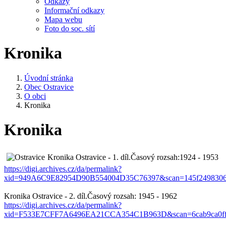
Odkazy
Informační odkazy
Mapa webu
Foto do soc. sítí
Kronika
Úvodní stránka
Obec Ostravice
O obci
Kronika
Kronika
Kronika Ostravice - 1. díl.Časový rozsah:1924 - 1953
https://digi.archives.cz/da/permalink?
xid=949A6C9E82954D90B554004D35C76397&scan=145f24983069
Kronika Ostravice - 2. díl.Časový rozsah: 1945 - 1962
https://digi.archives.cz/da/permalink?
xid=F533E7CFF7A6496EA21CCA354C1B963D&scan=6cab9ca0ffd