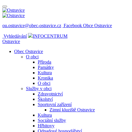
ou.ostravice@obec-ostravice.cz
Facebook Obce Ostravice
Vyhledávání
INFOCENTRUM
Ostravice
Obec Ostravice
O obci
Příroda
Památky
Kultura
Kronika
O obci
Služby v obci
Zdravotnictví
Školství
Sportovní zařízení
Zimní kluziště Ostravice
Kultura
Sociální služby
Hřbitovy
Odpadové hospodářství