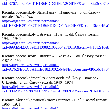
xid=37672402053611E1B6EDD0DF9A2C4EFF&scan=32a3c8b7a8ff
Kronika obecné školy Staré Hamry - Hamrovice - 3. díl.Časový
rozsah: 1940 - 1944
https://digi.archives.cz/da/permalink?
xid=E7EE4C91053711E1B6EDD0DF9A2C4EFF&scan=f6c9c4fca15
Kronika obecné školy Ostravice - Hutě - 1. díl. Časový rozsah:
1942 - 1946
https://digi.archives.cz/da/permalink?
xid=89AE542AC89E11E088210025649FE61A&scan=4718f2e16ebe
Kronika obecné školy Ostravice - U kostela - 1. díl. Časový rozsah:
/1879/ - 1964
https://digi.archives.cz/da/permalink?
xid=A762FE8CC8A111E088210025649FE61A&scan=0f0c5681704
Kronika obecné (národní, základní devítileté) školy Ostravice -
U kostela - 2. díl. Časový rozsah: 1940 - 1974
https://digi.archives.cz/da/permalink?
xid=994AB2DA28C011E2B7F32C413802E835&scan=91b4313af52
Kronika základní (devítileté) školy Ostravice - 1. díl. Časový rozsah:
1960 - 1971
https://digi.archives.cz/da/permalink?