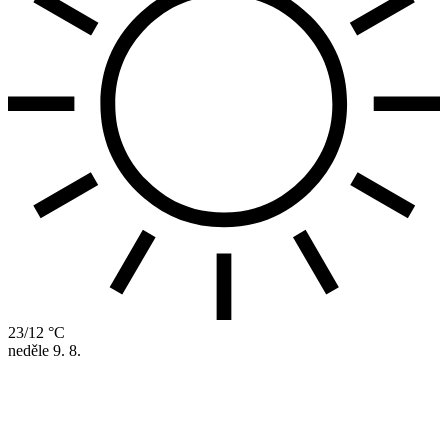
23/12 °C
neděle
9. 8.