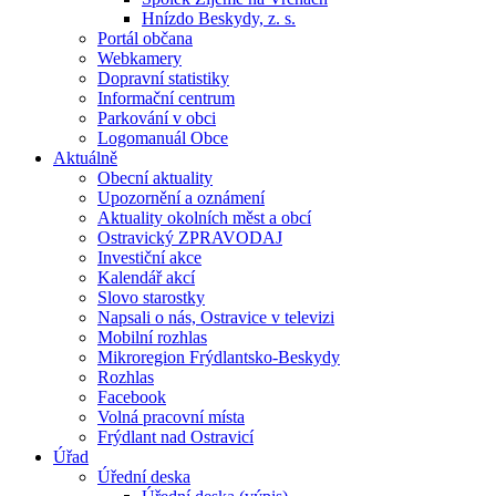
Hnízdo Beskydy, z. s.
Portál občana
Webkamery
Dopravní statistiky
Informační centrum
Parkování v obci
Logomanuál Obce
Aktuálně
Obecní aktuality
Upozornění a oznámení
Aktuality okolních měst a obcí
Ostravický ZPRAVODAJ
Investiční akce
Kalendář akcí
Slovo starostky
Napsali o nás, Ostravice v televizi
Mobilní rozhlas
Mikroregion Frýdlantsko-Beskydy
Rozhlas
Facebook
Volná pracovní místa
Frýdlant nad Ostravicí
Úřad
Úřední deska