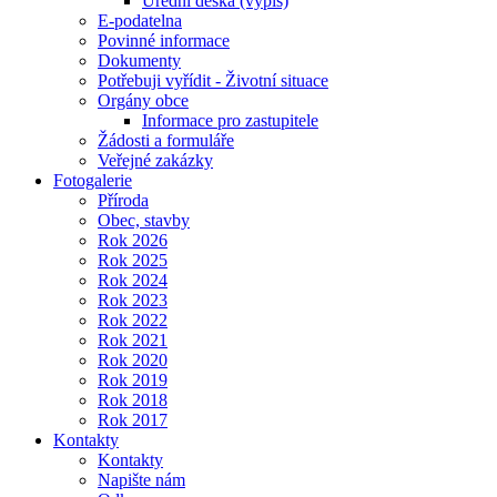
Úřední deska (výpis)
E-podatelna
Povinné informace
Dokumenty
Potřebuji vyřídit - Životní situace
Orgány obce
Informace pro zastupitele
Žádosti a formuláře
Veřejné zakázky
Fotogalerie
Příroda
Obec, stavby
Rok 2026
Rok 2025
Rok 2024
Rok 2023
Rok 2022
Rok 2021
Rok 2020
Rok 2019
Rok 2018
Rok 2017
Kontakty
Kontakty
Napište nám