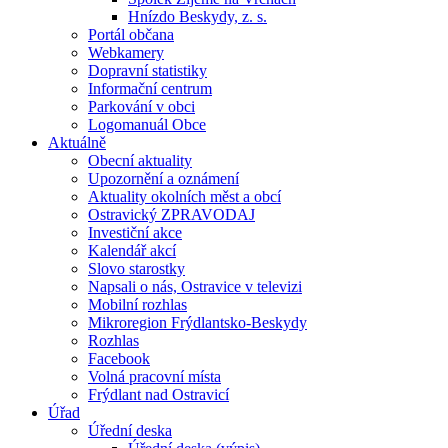
Hnízdo Beskydy, z. s.
Portál občana
Webkamery
Dopravní statistiky
Informační centrum
Parkování v obci
Logomanuál Obce
Aktuálně
Obecní aktuality
Upozornění a oznámení
Aktuality okolních měst a obcí
Ostravický ZPRAVODAJ
Investiční akce
Kalendář akcí
Slovo starostky
Napsali o nás, Ostravice v televizi
Mobilní rozhlas
Mikroregion Frýdlantsko-Beskydy
Rozhlas
Facebook
Volná pracovní místa
Frýdlant nad Ostravicí
Úřad
Úřední deska