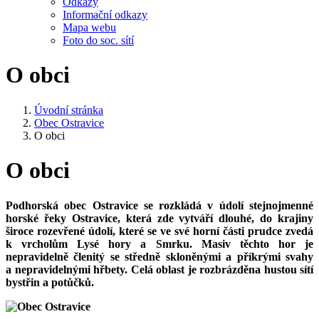
Odkazy
Informační odkazy
Mapa webu
Foto do soc. sítí
O obci
Úvodní stránka
Obec Ostravice
O obci
O obci
Podhorská obec Ostravice se rozkládá v údolí stejnojmenné
horské řeky Ostravice, která zde vytváří dlouhé, do krajiny
široce rozevřené údolí, které se ve své horní části prudce zvedá
k vrcholům Lysé hory a Smrku. Masiv těchto hor je
nepravidelně členitý se středně skloněnými a příkrými svahy
a nepravidelnými hřbety. Celá oblast je rozbrázděna hustou sítí
bystřin a potůčků.