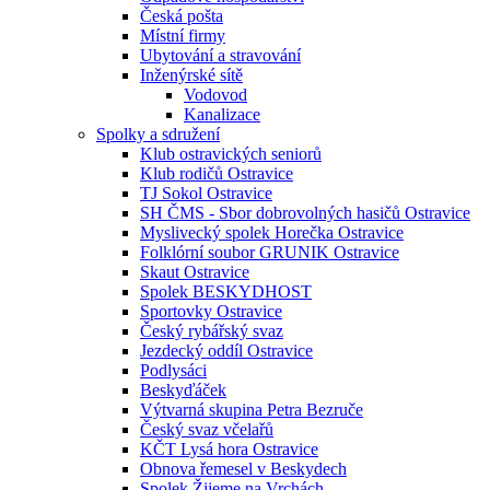
Česká pošta
Místní firmy
Ubytování a stravování
Inženýrské sítě
Vodovod
Kanalizace
Spolky a sdružení
Klub ostravických seniorů
Klub rodičů Ostravice
TJ Sokol Ostravice
SH ČMS - Sbor dobrovolných hasičů Ostravice
Myslivecký spolek Horečka Ostravice
Folklórní soubor GRUNIK Ostravice
Skaut Ostravice
Spolek BESKYDHOST
Sportovky Ostravice
Český rybářský svaz
Jezdecký oddíl Ostravice
Podlysáci
Beskyďáček
Výtvarná skupina Petra Bezruče
Český svaz včelařů
KČT Lysá hora Ostravice
Obnova řemesel v Beskydech
Spolek Žijeme na Vrchách