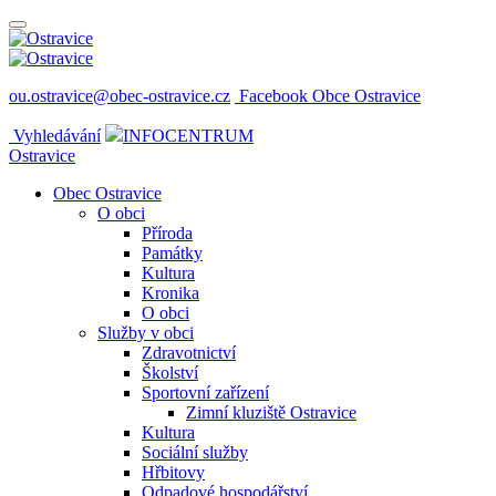
ou.ostravice@obec-ostravice.cz
Facebook Obce Ostravice
Vyhledávání
INFOCENTRUM
Ostravice
Obec Ostravice
O obci
Příroda
Památky
Kultura
Kronika
O obci
Služby v obci
Zdravotnictví
Školství
Sportovní zařízení
Zimní kluziště Ostravice
Kultura
Sociální služby
Hřbitovy
Odpadové hospodářství