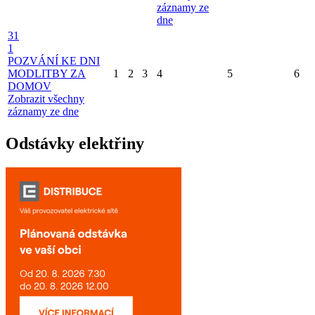
záznamy ze
dne
31
1
POZVÁNÍ KE DNI
MODLITBY ZA
1
2
3
4
5
6
DOMOV
Zobrazit všechny
záznamy ze dne
Odstávky elektřiny