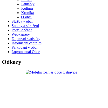
Památky
Kultura
Kronika
O obci
Služby v obci
Spolky a sdružení
Portál občana
Webkamery
Dopravní statistiky
Informační centrum
Parkování v obci
Logomanuál Obce
Odkazy