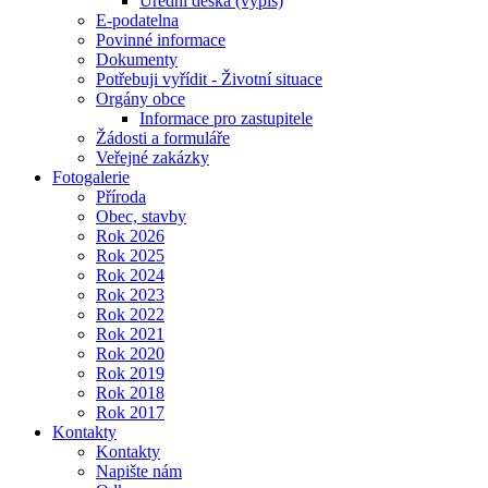
Úřední deska (výpis)
E-podatelna
Povinné informace
Dokumenty
Potřebuji vyřídit - Životní situace
Orgány obce
Informace pro zastupitele
Žádosti a formuláře
Veřejné zakázky
Fotogalerie
Příroda
Obec, stavby
Rok 2026
Rok 2025
Rok 2024
Rok 2023
Rok 2022
Rok 2021
Rok 2020
Rok 2019
Rok 2018
Rok 2017
Kontakty
Kontakty
Napište nám