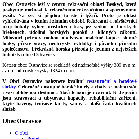
Obec Ostravice leží v centru rekreační oblasti Beskyd, která
poskytuje možnosti k celoročnímu rekreačnímu a sportovnímu
vyžití. Na své si přijdou turisté i lyžaři. Proto je oblast
vyhledávána v letním i zimním období. Rekreanti a návštěvníci
mají bohatý výběr turistických tras, jež vedou po horských
hřebenech, údolími horských potoků a klidných zákoutí.
Milovníci přírody mohou obdivovat malebné kopce, slunné
louky, příkré srázy, neobvyklé vyhlídky i původní přírodní
společenstva. Překrásná horská příroda je jedním z největších
bohatství obce Ostravice.
Katastr obce Ostravice se rozkládá od nadmořské výšky 380 m n.m.
až do nadmořské výšky 1324 m n.m.
V Obci Ostravice naleznete kvalitní
restaurační a hotelové
služby
. Celoročně dostupné horské hotely a chaty se mohou stát
i vaší oblíbenou destinací. Stačí k nám jen zavítat. K dispozici
jsou stravovací a ubytovací kapacity, rehabilitační zařízení,
kryté bazény, tenisové kurty, sauny a další řada kvalitních
služeb.
Obec Ostravice
O obci
Příroda