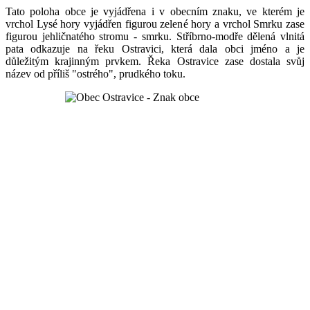
Tato poloha obce je vyjádřena i v obecním znaku, ve kterém je
vrchol Lysé hory vyjádřen figurou zelené hory a vrchol Smrku zase
figurou jehličnatého stromu - smrku. Stříbrno-modře dělená vlnitá
pata odkazuje na řeku Ostravici, která dala obci jméno a je
důležitým krajinným prvkem. Řeka Ostravice zase dostala svůj
název od příliš "ostrého", prudkého toku.