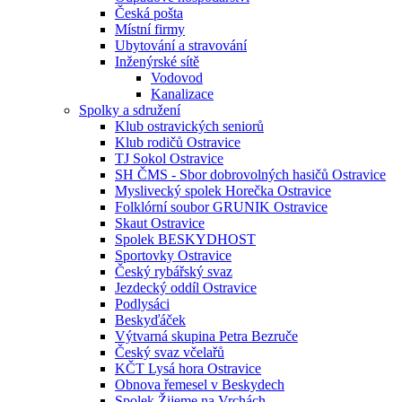
Česká pošta
Místní firmy
Ubytování a stravování
Inženýrské sítě
Vodovod
Kanalizace
Spolky a sdružení
Klub ostravických seniorů
Klub rodičů Ostravice
TJ Sokol Ostravice
SH ČMS - Sbor dobrovolných hasičů Ostravice
Myslivecký spolek Horečka Ostravice
Folklórní soubor GRUNIK Ostravice
Skaut Ostravice
Spolek BESKYDHOST
Sportovky Ostravice
Český rybářský svaz
Jezdecký oddíl Ostravice
Podlysáci
Beskyďáček
Výtvarná skupina Petra Bezruče
Český svaz včelařů
KČT Lysá hora Ostravice
Obnova řemesel v Beskydech
Spolek Žijeme na Vrchách