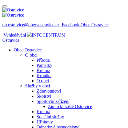
ou.ostravice@obec-ostravice.cz
Facebook Obce Ostravice
Vyhledávání
INFOCENTRUM
Ostravice
Obec Ostravice
O obci
Příroda
Památky
Kultura
Kronika
O obci
Služby v obci
Zdravotnictví
Školství
Sportovní zařízení
Zimní kluziště Ostravice
Kultura
Sociální služby
Hřbitovy
Odpadové hospodářství