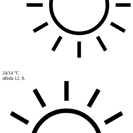
24/14 °C
středa
12. 8.