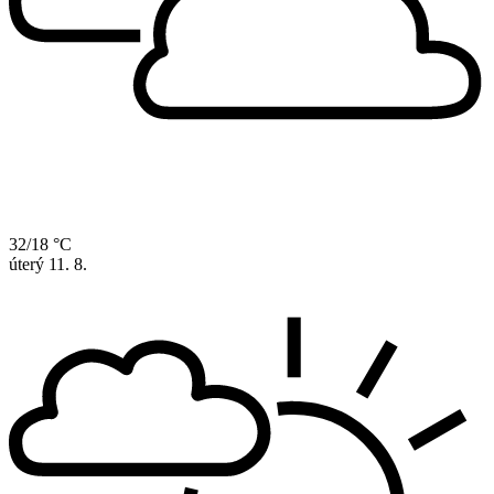
32/18 °C
úterý
11. 8.