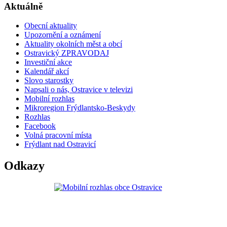
Aktuálně
Obecní aktuality
Upozornění a oznámení
Aktuality okolních měst a obcí
Ostravický ZPRAVODAJ
Investiční akce
Kalendář akcí
Slovo starostky
Napsali o nás, Ostravice v televizi
Mobilní rozhlas
Mikroregion Frýdlantsko-Beskydy
Rozhlas
Facebook
Volná pracovní místa
Frýdlant nad Ostravicí
Odkazy