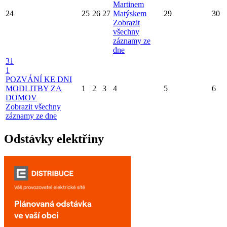
Martinem
24
25
26
27
Matýskem
29
30
Zobrazit
všechny
záznamy ze
dne
31
1
POZVÁNÍ KE DNI
MODLITBY ZA
1
2
3
4
5
6
DOMOV
Zobrazit všechny
záznamy ze dne
Odstávky elektřiny