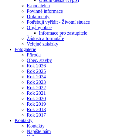
Úřední deska (výpis)
E-podatelna
Povinné informace
Dokumenty
Potřebuji vyřídit - Životní situace
Orgány obce
Informace pro zastupitele
Žádosti a formuláře
Veřejné zakázky
Fotogalerie
Příroda
Obec, stavby
Rok 2026
Rok 2025
Rok 2024
Rok 2023
Rok 2022
Rok 2021
Rok 2020
Rok 2019
Rok 2018
Rok 2017
Kontakty
Kontakty
Napište nám