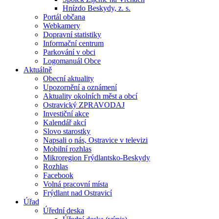
Hnízdo Beskydy, z. s.
Portál občana
Webkamery
Dopravní statistiky
Informační centrum
Parkování v obci
Logomanuál Obce
Aktuálně
Obecní aktuality
Upozornění a oznámení
Aktuality okolních měst a obcí
Ostravický ZPRAVODAJ
Investiční akce
Kalendář akcí
Slovo starostky
Napsali o nás, Ostravice v televizi
Mobilní rozhlas
Mikroregion Frýdlantsko-Beskydy
Rozhlas
Facebook
Volná pracovní místa
Frýdlant nad Ostravicí
Úřad
Úřední deska