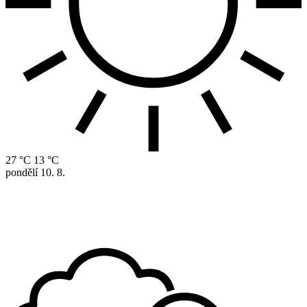
27 °C
13 °C
pondělí
10. 8.