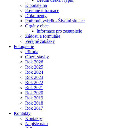
Úřední deska (výpis)
E-podatelna
Povinné informace
Dokumenty
Potřebuji vyřídit - Životní situace
Orgány obce
Informace pro zastupitele
Žádosti a formuláře
Veřejné zakázky
Fotogalerie
Příroda
Obec, stavby
Rok 2026
Rok 2025
Rok 2024
Rok 2023
Rok 2022
Rok 2021
Rok 2020
Rok 2019
Rok 2018
Rok 2017
Kontakty
Kontakty
Napište nám