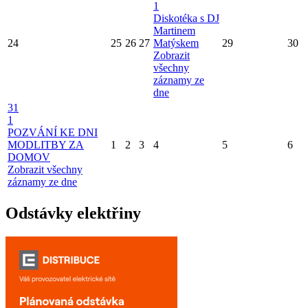
1
Diskotéka s DJ
Martinem
24
25
26
27
Matýskem
29
30
Zobrazit
všechny
záznamy ze
dne
31
1
POZVÁNÍ KE DNI
MODLITBY ZA
1
2
3
4
5
6
DOMOV
Zobrazit všechny
záznamy ze dne
Odstávky elektřiny