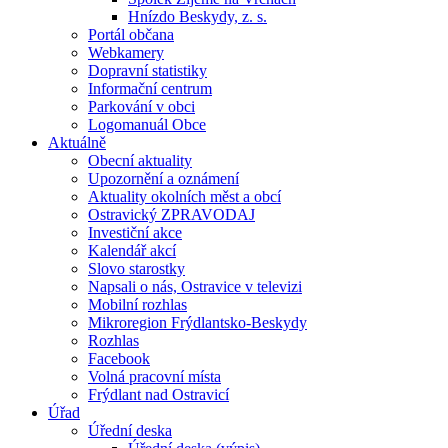
Hnízdo Beskydy, z. s.
Portál občana
Webkamery
Dopravní statistiky
Informační centrum
Parkování v obci
Logomanuál Obce
Aktuálně
Obecní aktuality
Upozornění a oznámení
Aktuality okolních měst a obcí
Ostravický ZPRAVODAJ
Investiční akce
Kalendář akcí
Slovo starostky
Napsali o nás, Ostravice v televizi
Mobilní rozhlas
Mikroregion Frýdlantsko-Beskydy
Rozhlas
Facebook
Volná pracovní místa
Frýdlant nad Ostravicí
Úřad
Úřední deska