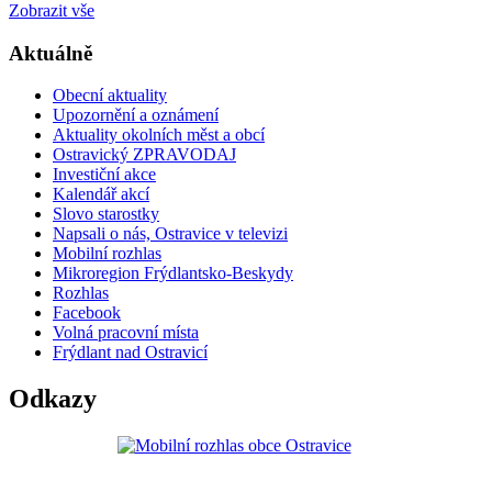
Zobrazit vše
Aktuálně
Obecní aktuality
Upozornění a oznámení
Aktuality okolních měst a obcí
Ostravický ZPRAVODAJ
Investiční akce
Kalendář akcí
Slovo starostky
Napsali o nás, Ostravice v televizi
Mobilní rozhlas
Mikroregion Frýdlantsko-Beskydy
Rozhlas
Facebook
Volná pracovní místa
Frýdlant nad Ostravicí
Odkazy