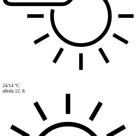
24/14 °C
středa
12. 8.