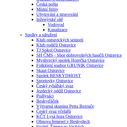
Česká pošta
Místní firmy
Ubytování a stravování
Inženýrské sítě
Vodovod
Kanalizace
Spolky a sdružení
Klub ostravických seniorů
Klub rodičů Ostravice
TJ Sokol Ostravice
SH ČMS - Sbor dobrovolných hasičů Ostravice
Myslivecký spolek Horečka Ostravice
Folklórní soubor GRUNIK Ostravice
Skaut Ostravice
Spolek BESKYDHOST
Sportovky Ostravice
Český rybářský svaz
Jezdecký oddíl Ostravice
Podlysáci
Beskyďáček
Výtvarná skupina Petra Bezruče
Český svaz včelařů
KČT Lysá hora Ostravice
Obnova řemesel v Beskydech
Spolek Žijeme na Vrchách