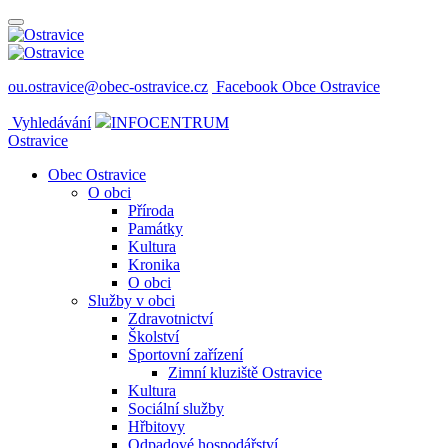
ou.ostravice@obec-ostravice.cz
Facebook Obce Ostravice
Vyhledávání
INFOCENTRUM
Ostravice
Obec Ostravice
O obci
Příroda
Památky
Kultura
Kronika
O obci
Služby v obci
Zdravotnictví
Školství
Sportovní zařízení
Zimní kluziště Ostravice
Kultura
Sociální služby
Hřbitovy
Odpadové hospodářství