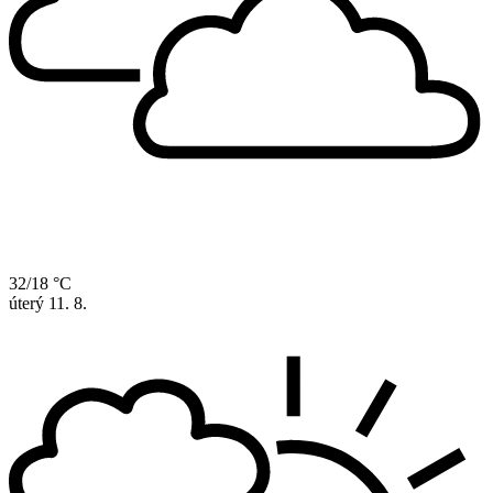
32/18 °C
úterý
11. 8.