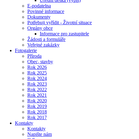
Úřední deska (výpis)
E-podatelna
Povinné informace
Dokumenty
Potřebuji vyřídit - Životní situace
Orgány obce
Informace pro zastupitele
Žádosti a formuláře
Veřejné zakázky
Fotogalerie
Příroda
Obec, stavby
Rok 2026
Rok 2025
Rok 2024
Rok 2023
Rok 2022
Rok 2021
Rok 2020
Rok 2019
Rok 2018
Rok 2017
Kontakty
Kontakty
Napište nám