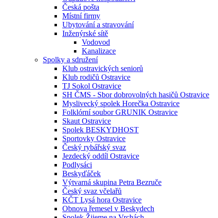
Česká pošta
Místní firmy
Ubytování a stravování
Inženýrské sítě
Vodovod
Kanalizace
Spolky a sdružení
Klub ostravických seniorů
Klub rodičů Ostravice
TJ Sokol Ostravice
SH ČMS - Sbor dobrovolných hasičů Ostravice
Myslivecký spolek Horečka Ostravice
Folklórní soubor GRUNIK Ostravice
Skaut Ostravice
Spolek BESKYDHOST
Sportovky Ostravice
Český rybářský svaz
Jezdecký oddíl Ostravice
Podlysáci
Beskyďáček
Výtvarná skupina Petra Bezruče
Český svaz včelařů
KČT Lysá hora Ostravice
Obnova řemesel v Beskydech
Spolek Žijeme na Vrchách