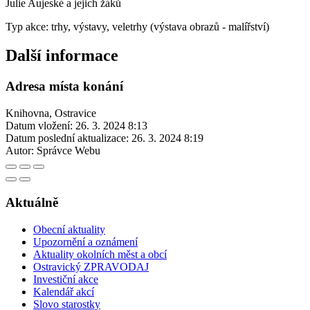
Julie Aujeské a jejich žáků
Typ akce: trhy, výstavy, veletrhy (výstava obrazů - malířství)
Další informace
Adresa místa konání
Knihovna, Ostravice
Datum vložení:
26. 3. 2024 8:13
Datum poslední aktualizace:
26. 3. 2024 8:19
Autor:
Správce Webu
Aktuálně
Obecní aktuality
Upozornění a oznámení
Aktuality okolních měst a obcí
Ostravický ZPRAVODAJ
Investiční akce
Kalendář akcí
Slovo starostky