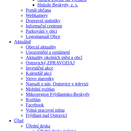
Hnízdo Beskydy, z. s.
Portál občana
Webkamery
Dopravní statistiky
Informační centrum
Parkování v obci
Logomanuál Obce
Aktuálně
Obecní aktuality
Upozornění a oznámení
Aktuality okolních měst a obcí
Ostravický ZPRAVODAJ
Investiční akce
Kalendář akcí
Slovo starostky
Napsali o nás, Ostravice v televizi
Mobilní rozhlas
Mikroregion Frýdlantsko-Beskydy
Rozhlas
Facebook
Volná pracovní místa
Frýdlant nad Ostravicí
Úřad
Úřední deska