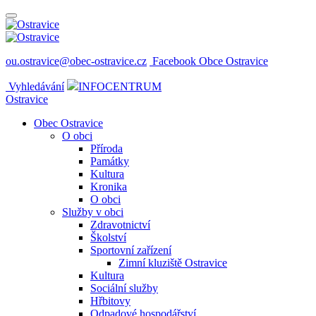
ou.ostravice@obec-ostravice.cz
Facebook Obce Ostravice
Vyhledávání
INFOCENTRUM
Ostravice
Obec Ostravice
O obci
Příroda
Památky
Kultura
Kronika
O obci
Služby v obci
Zdravotnictví
Školství
Sportovní zařízení
Zimní kluziště Ostravice
Kultura
Sociální služby
Hřbitovy
Odpadové hospodářství