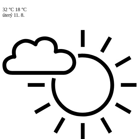
32 °C
18 °C
úterý
11. 8.