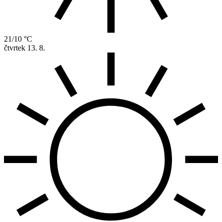
21/10 °C
čtvrtek
13. 8.