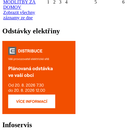
MODLITBY ZA
1
2
3
4
5
6
DOMOV
Zobrazit všechny
záznamy ze dne
Odstávky elektřiny
Infoservis