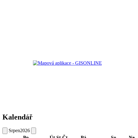
Kalendář
Srpen
2026
Po
Út
St
Čt
Pá
So
Ne