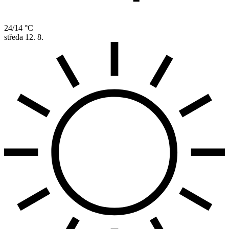
24/14 °C
středa
12. 8.