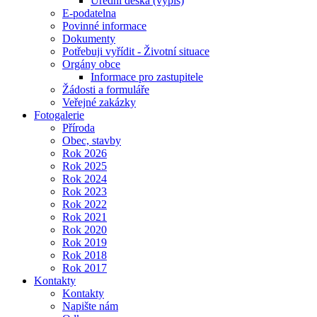
Úřední deska (výpis)
E-podatelna
Povinné informace
Dokumenty
Potřebuji vyřídit - Životní situace
Orgány obce
Informace pro zastupitele
Žádosti a formuláře
Veřejné zakázky
Fotogalerie
Příroda
Obec, stavby
Rok 2026
Rok 2025
Rok 2024
Rok 2023
Rok 2022
Rok 2021
Rok 2020
Rok 2019
Rok 2018
Rok 2017
Kontakty
Kontakty
Napište nám