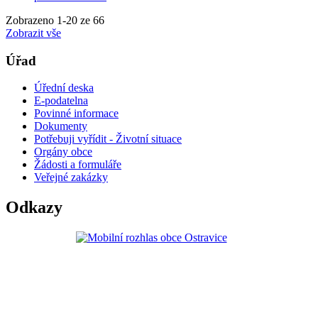
Zobrazeno
1
-
20
ze 66
Zobrazit vše
Úřad
Úřední deska
E-podatelna
Povinné informace
Dokumenty
Potřebuji vyřídit - Životní situace
Orgány obce
Žádosti a formuláře
Veřejné zakázky
Odkazy