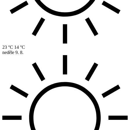
23 °C
14 °C
neděle
9. 8.