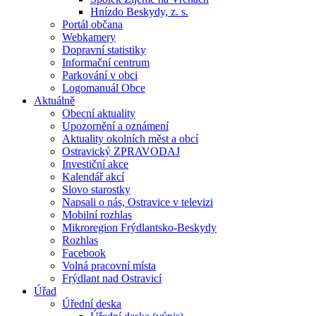
Hnízdo Beskydy, z. s.
Portál občana
Webkamery
Dopravní statistiky
Informační centrum
Parkování v obci
Logomanuál Obce
Aktuálně
Obecní aktuality
Upozornění a oznámení
Aktuality okolních měst a obcí
Ostravický ZPRAVODAJ
Investiční akce
Kalendář akcí
Slovo starostky
Napsali o nás, Ostravice v televizi
Mobilní rozhlas
Mikroregion Frýdlantsko-Beskydy
Rozhlas
Facebook
Volná pracovní místa
Frýdlant nad Ostravicí
Úřad
Úřední deska