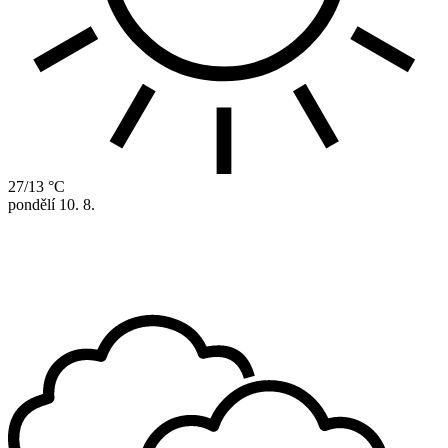
27/13 °C
pondělí
10. 8.