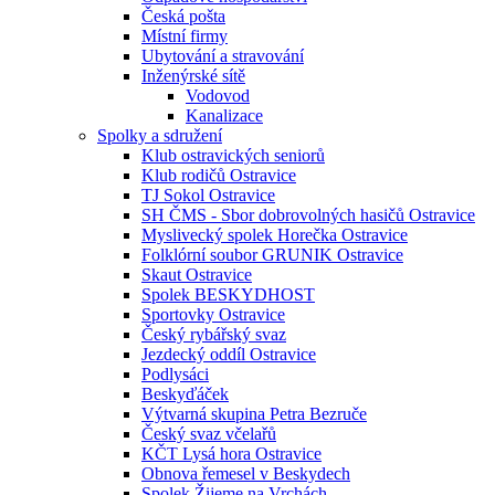
Česká pošta
Místní firmy
Ubytování a stravování
Inženýrské sítě
Vodovod
Kanalizace
Spolky a sdružení
Klub ostravických seniorů
Klub rodičů Ostravice
TJ Sokol Ostravice
SH ČMS - Sbor dobrovolných hasičů Ostravice
Myslivecký spolek Horečka Ostravice
Folklórní soubor GRUNIK Ostravice
Skaut Ostravice
Spolek BESKYDHOST
Sportovky Ostravice
Český rybářský svaz
Jezdecký oddíl Ostravice
Podlysáci
Beskyďáček
Výtvarná skupina Petra Bezruče
Český svaz včelařů
KČT Lysá hora Ostravice
Obnova řemesel v Beskydech
Spolek Žijeme na Vrchách