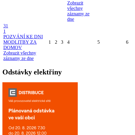
Zobrazit
všechny
záznamy ze
dne
31
1
POZVÁNÍ KE DNI
MODLITBY ZA
1
2
3
4
5
6
DOMOV
Zobrazit všechny
záznamy ze dne
Odstávky elektřiny