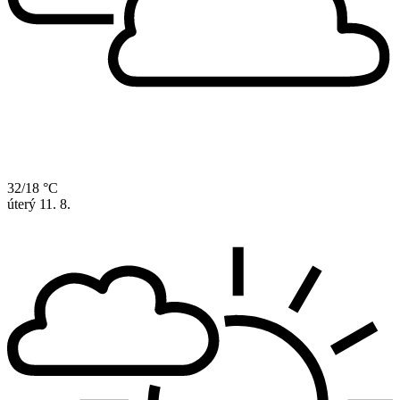
32/18 °C
úterý
11. 8.