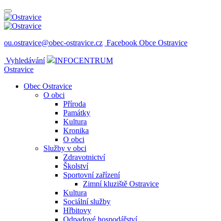
ou.ostravice@obec-ostravice.cz
Facebook Obce Ostravice
Vyhledávání
INFOCENTRUM
Ostravice
Obec Ostravice
O obci
Příroda
Památky
Kultura
Kronika
O obci
Služby v obci
Zdravotnictví
Školství
Sportovní zařízení
Zimní kluziště Ostravice
Kultura
Sociální služby
Hřbitovy
Odpadové hospodářství