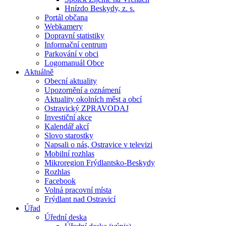
Hnízdo Beskydy, z. s.
Portál občana
Webkamery
Dopravní statistiky
Informační centrum
Parkování v obci
Logomanuál Obce
Aktuálně
Obecní aktuality
Upozornění a oznámení
Aktuality okolních měst a obcí
Ostravický ZPRAVODAJ
Investiční akce
Kalendář akcí
Slovo starostky
Napsali o nás, Ostravice v televizi
Mobilní rozhlas
Mikroregion Frýdlantsko-Beskydy
Rozhlas
Facebook
Volná pracovní místa
Frýdlant nad Ostravicí
Úřad
Úřední deska