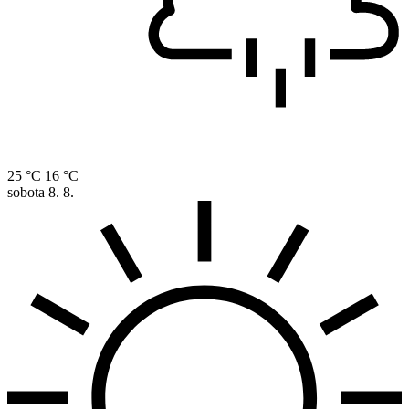
25 °C
16 °C
sobota
8. 8.