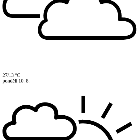
27/13 °C
pondělí
10. 8.