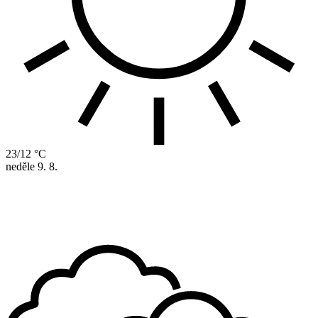
23/12 °C
neděle
9. 8.