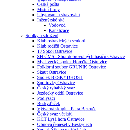
Česká pošta
Místní firmy
Ubytování a stravování
Inženýrské sítě
Vodovod
Kanalizace
Spolky a sdružení
Klub ostravických seniorů
Klub rodičů Ostravice
TJ Sokol Ostravice
SH ČMS - Sbor dobrovolných hasičů Ostravice
Myslivecký spolek Horečka Ostravice
Folklórní soubor GRUNIK Ostravice
Skaut Ostravice
Spolek BESKYDHOST
Sportovky Ostravice
Český rybářský svaz
Jezdecký oddíl Ostravice
Podlysáci
Beskyďáček
Výtvarná skupina Petra Bezruče
Český svaz včelařů
KČT Lysá hora Ostravice
Obnova řemesel v Beskydech
Spolek Žijeme na Vrchách