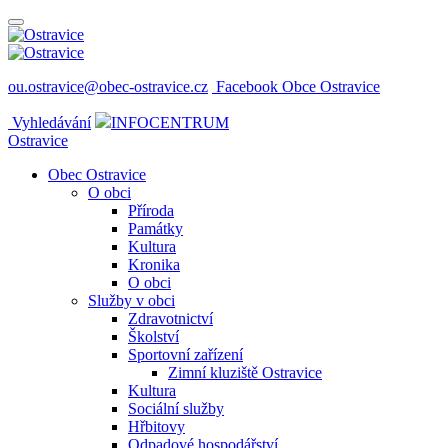
ou.ostravice@obec-ostravice.cz
Facebook Obce Ostravice
Vyhledávání
INFOCENTRUM
Ostravice
Obec Ostravice
O obci
Příroda
Památky
Kultura
Kronika
O obci
Služby v obci
Zdravotnictví
Školství
Sportovní zařízení
Zimní kluziště Ostravice
Kultura
Sociální služby
Hřbitovy
Odpadové hospodářství