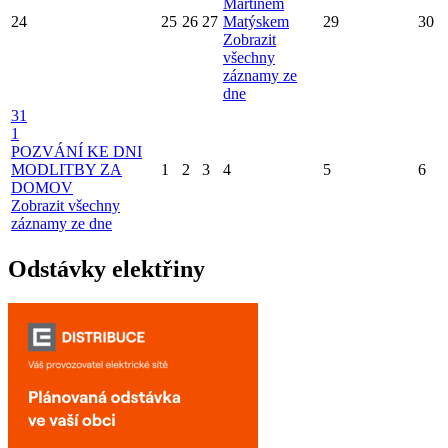
Martinem
24
25
26
27
Matýskem
29
30
Zobrazit
všechny
záznamy ze
dne
31
1
POZVÁNÍ KE DNI
MODLITBY ZA
1
2
3
4
5
6
DOMOV
Zobrazit všechny
záznamy ze dne
Odstávky elektřiny