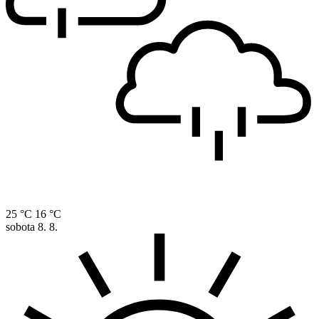
25 °C
16 °C
sobota
8. 8.