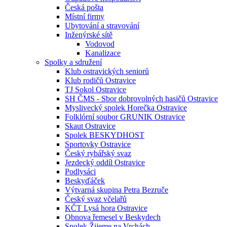
Česká pošta
Místní firmy
Ubytování a stravování
Inženýrské sítě
Vodovod
Kanalizace
Spolky a sdružení
Klub ostravických seniorů
Klub rodičů Ostravice
TJ Sokol Ostravice
SH ČMS - Sbor dobrovolných hasičů Ostravice
Myslivecký spolek Horečka Ostravice
Folklórní soubor GRUNIK Ostravice
Skaut Ostravice
Spolek BESKYDHOST
Sportovky Ostravice
Český rybářský svaz
Jezdecký oddíl Ostravice
Podlysáci
Beskyďáček
Výtvarná skupina Petra Bezruče
Český svaz včelařů
KČT Lysá hora Ostravice
Obnova řemesel v Beskydech
Spolek Žijeme na Vrchách