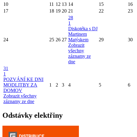
10
11
12
13
14
15
16
17
18
19
20
21
22
23
28
1
Diskotéka s DJ
Martinem
24
25
26
27
Matýskem
29
30
Zobrazit
všechny
záznamy ze
dne
31
1
POZVÁNÍ KE DNI
MODLITBY ZA
1
2
3
4
5
6
DOMOV
Zobrazit všechny
záznamy ze dne
Odstávky elektřiny