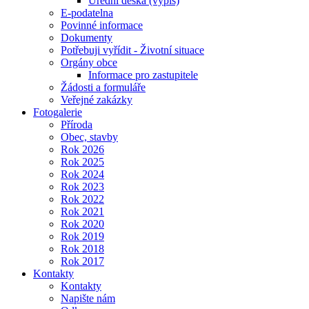
Úřední deska (výpis)
E-podatelna
Povinné informace
Dokumenty
Potřebuji vyřídit - Životní situace
Orgány obce
Informace pro zastupitele
Žádosti a formuláře
Veřejné zakázky
Fotogalerie
Příroda
Obec, stavby
Rok 2026
Rok 2025
Rok 2024
Rok 2023
Rok 2022
Rok 2021
Rok 2020
Rok 2019
Rok 2018
Rok 2017
Kontakty
Kontakty
Napište nám