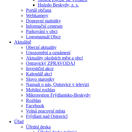
Hnízdo Beskydy, z. s.
Portál občana
Webkamery
Dopravní statistiky
Informační centrum
Parkování v obci
Logomanuál Obce
Aktuálně
Obecní aktuality
Upozornění a oznámení
Aktuality okolních měst a obcí
Ostravický ZPRAVODAJ
Investiční akce
Kalendář akcí
Slovo starostky
Napsali o nás, Ostravice v televizi
Mobilní rozhlas
Mikroregion Frýdlantsko-Beskydy
Rozhlas
Facebook
Volná pracovní místa
Frýdlant nad Ostravicí
Úřad
Úřední deska