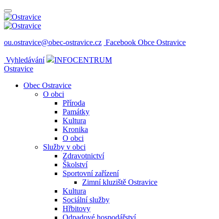
ou.ostravice@obec-ostravice.cz
Facebook Obce Ostravice
Vyhledávání
INFOCENTRUM
Ostravice
Obec Ostravice
O obci
Příroda
Památky
Kultura
Kronika
O obci
Služby v obci
Zdravotnictví
Školství
Sportovní zařízení
Zimní kluziště Ostravice
Kultura
Sociální služby
Hřbitovy
Odpadové hospodářství