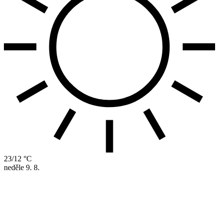
23/12 °C
neděle
9. 8.