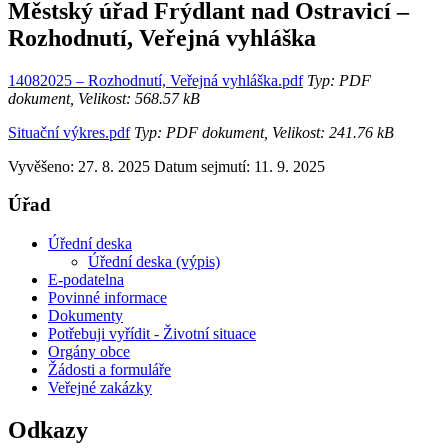
Městský úřad Frýdlant nad Ostravicí –
Rozhodnutí, Veřejná vyhláška
14082025 – Rozhodnutí, Veřejná vyhláška.pdf
Typ: PDF
dokument, Velikost: 568.57 kB
Situační výkres.pdf
Typ: PDF dokument, Velikost: 241.76 kB
Vyvěšeno: 27. 8. 2025
Datum sejmutí: 11. 9. 2025
Úřad
Úřední deska
Úřední deska (výpis)
E-podatelna
Povinné informace
Dokumenty
Potřebuji vyřídit - Životní situace
Orgány obce
Žádosti a formuláře
Veřejné zakázky
Odkazy