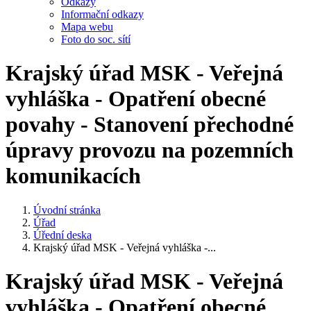
Odkazy
Informační odkazy
Mapa webu
Foto do soc. sítí
Krajský úřad MSK - Veřejná
vyhláška - Opatření obecné
povahy - Stanovení přechodné
úpravy provozu na pozemních
komunikacích
Úvodní stránka
Úřad
Úřední deska
Krajský úřad MSK - Veřejná vyhláška -...
Krajský úřad MSK - Veřejná
vyhláška - Opatření obecné