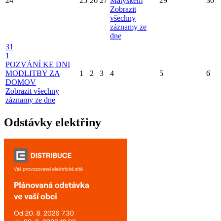
24
25
26
27
Matýskem
29
30
Zobrazit
všechny
záznamy ze
dne
31
1
POZVÁNÍ KE DNI
MODLITBY ZA
1
2
3
4
5
6
DOMOV
Zobrazit všechny
záznamy ze dne
Odstávky elektřiny