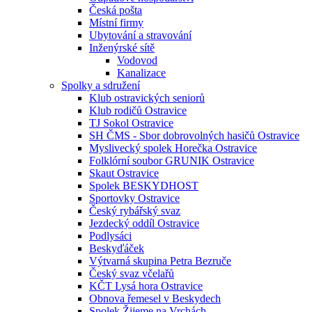
Česká pošta
Místní firmy
Ubytování a stravování
Inženýrské sítě
Vodovod
Kanalizace
Spolky a sdružení
Klub ostravických seniorů
Klub rodičů Ostravice
TJ Sokol Ostravice
SH ČMS - Sbor dobrovolných hasičů Ostravice
Myslivecký spolek Horečka Ostravice
Folklórní soubor GRUNIK Ostravice
Skaut Ostravice
Spolek BESKYDHOST
Sportovky Ostravice
Český rybářský svaz
Jezdecký oddíl Ostravice
Podlysáci
Beskyďáček
Výtvarná skupina Petra Bezruče
Český svaz včelařů
KČT Lysá hora Ostravice
Obnova řemesel v Beskydech
Spolek Žijeme na Vrchách