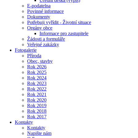
Úřední deska (výpis)
E-podatelna
Povinné informace
Dokumenty
Potřebuji vyřídit - Životní situace
Orgány obce
Informace pro zastupitele
Žádosti a formuláře
Veřejné zakázky
Fotogalerie
Příroda
Obec, stavby
Rok 2026
Rok 2025
Rok 2024
Rok 2023
Rok 2022
Rok 2021
Rok 2020
Rok 2019
Rok 2018
Rok 2017
Kontakty
Kontakty
Napište nám