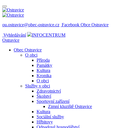
ou.ostravice@obec-ostravice.cz
Facebook Obce Ostravice
Vyhledávání
INFOCENTRUM
Ostravice
Obec Ostravice
O obci
Příroda
Památky
Kultura
Kronika
O obci
Služby v obci
Zdravotnictví
Školství
Sportovní zařízení
Zimní kluziště Ostravice
Kultura
Sociální služby
Hřbitovy
Odpadové hospodářství