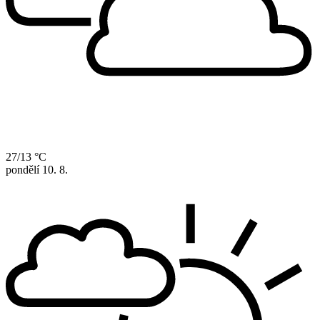
27/13 °C
pondělí
10. 8.