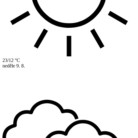
23/12 °C
neděle
9. 8.