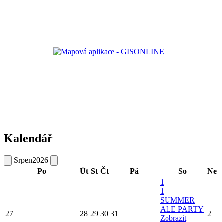
Kalendář
Srpen
2026
Po
Út
St
Čt
Pá
So
Ne
1
1
SUMMER
ALE PARTY
27
28
29
30
31
2
Zobrazit