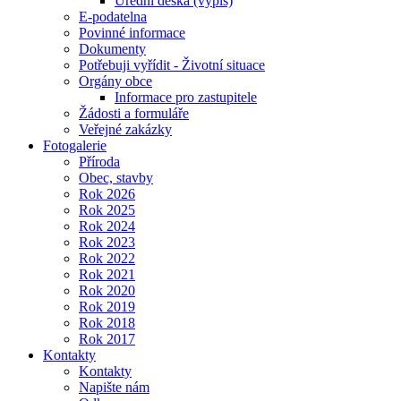
Úřední deska (výpis)
E-podatelna
Povinné informace
Dokumenty
Potřebuji vyřídit - Životní situace
Orgány obce
Informace pro zastupitele
Žádosti a formuláře
Veřejné zakázky
Fotogalerie
Příroda
Obec, stavby
Rok 2026
Rok 2025
Rok 2024
Rok 2023
Rok 2022
Rok 2021
Rok 2020
Rok 2019
Rok 2018
Rok 2017
Kontakty
Kontakty
Napište nám