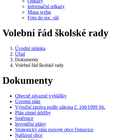
Odkazy
Informační odkazy
Mapa webu
Foto do soc. sítí
Volební řád školské rady
Úvodní stránka
Úřad
Dokumenty
Volební řád školské rady
Dokumenty
Obecně závazné vyhlášky
Územní plán
Výroční zpráva podle zákona č. 106⁄1999 Sb.
Plán zimní údržby
Směrnice
Investiční plány
Strategický plán rozvoje obce Ostravice
Nařízení obce