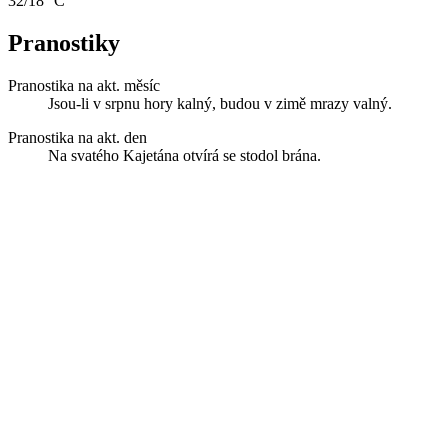
32/18 °C
Pranostiky
Pranostika na akt. měsíc
Jsou-li v srpnu hory kalný, budou v zimě mrazy valný.
Pranostika na akt. den
Na svatého Kajetána otvírá se stodol brána.