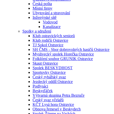
Česká pošta
Místní firmy
Ubytování a stravování
Inženýrské sítě
Vodovod
Kanalizace
Spolky a sdružení
Klub ostravických seniorů
Klub rodičů Ostravice
TJ Sokol Ostravice
SH ČMS - Sbor dobrovolných hasičů Ostravice
Myslivecký spolek Horečka Ostravice
Folklórní soubor GRUNIK Ostravice
Skaut Ostravice
Spolek BESKYDHOST
Sportovky Ostravice
Český rybářský svaz
Jezdecký oddíl Ostravice
Podlysáci
Beskyďáček
Výtvarná skupina Petra Bezruče
Český svaz včelařů
KČT Lysá hora Ostravice
Obnova řemesel v Beskydech
Spolek Žijeme na Vrchách