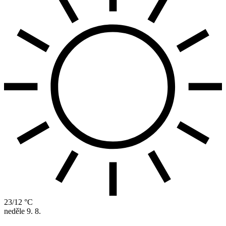
23/12 °C
neděle
9. 8.