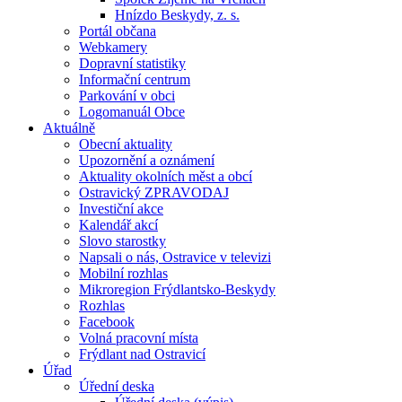
Hnízdo Beskydy, z. s.
Portál občana
Webkamery
Dopravní statistiky
Informační centrum
Parkování v obci
Logomanuál Obce
Aktuálně
Obecní aktuality
Upozornění a oznámení
Aktuality okolních měst a obcí
Ostravický ZPRAVODAJ
Investiční akce
Kalendář akcí
Slovo starostky
Napsali o nás, Ostravice v televizi
Mobilní rozhlas
Mikroregion Frýdlantsko-Beskydy
Rozhlas
Facebook
Volná pracovní místa
Frýdlant nad Ostravicí
Úřad
Úřední deska