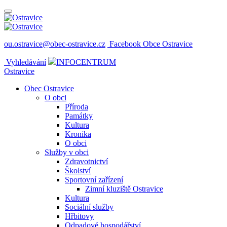
ou.ostravice@obec-ostravice.cz
Facebook Obce Ostravice
Vyhledávání
INFOCENTRUM
Ostravice
Obec Ostravice
O obci
Příroda
Památky
Kultura
Kronika
O obci
Služby v obci
Zdravotnictví
Školství
Sportovní zařízení
Zimní kluziště Ostravice
Kultura
Sociální služby
Hřbitovy
Odpadové hospodářství