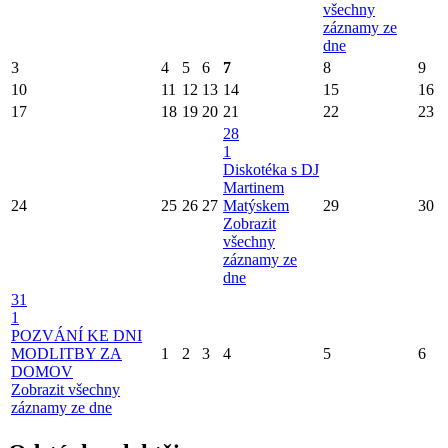
všechny
záznamy ze
dne
3
4
5
6
7
8
9
10
11
12
13
14
15
16
17
18
19
20
21
22
23
28
1
Diskotéka s DJ
Martinem
24
25
26
27
Matýskem
29
30
Zobrazit
všechny
záznamy ze
dne
31
1
POZVÁNÍ KE DNI
MODLITBY ZA
1
2
3
4
5
6
DOMOV
Zobrazit všechny
záznamy ze dne