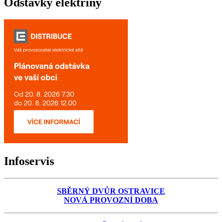
Odstávky elektřiny
Infoservis
SBĚRNÝ DVŮR OSTRAVICE
NOVÁ PROVOZNÍ DOBA