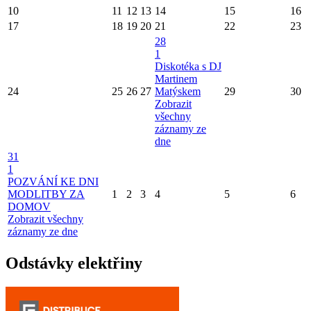
10
11
12
13
14
15
16
17
18
19
20
21
22
23
28
1
Diskotéka s DJ
Martinem
24
25
26
27
Matýskem
29
30
Zobrazit
všechny
záznamy ze
dne
31
1
POZVÁNÍ KE DNI
MODLITBY ZA
1
2
3
4
5
6
DOMOV
Zobrazit všechny
záznamy ze dne
Odstávky elektřiny