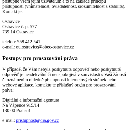
přístupné všem jejím uživatelům a to na základě principů
přístupnosti (vnímatelnost, ovladatelnost, srozumitelnost a stabilita).
Kontakt je:
Ostravice
Ostravice č. p. 577
739 14 Ostravice
telefon: 558 412 541
e-mail: ou.ostravice@obec-ostravice.cz
Postupy pro prosazování práva
V případě, že Vám nebyla poskytnuta odpověď nebo poskytnutá
odpověď je neadekvátní či neuspokojivá v souvislosti s Vaší žádostí
či oznámením ohledně přístupnosti internetových stránek nebo
webové aplikace, kontaktujte příslušný orgán pro prosazování
práva:
Digitální a informační agentura
Na Vápence 915/14
130 00 Praha 3
e-mail:
pristupnost@dia.gov.cz