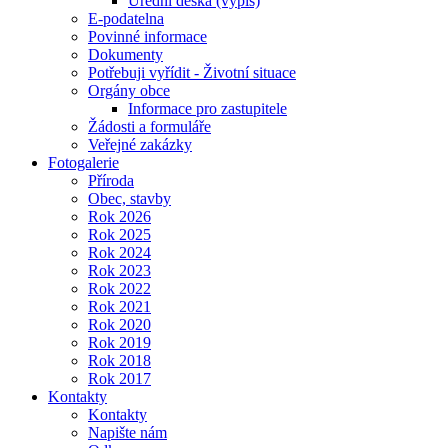
Úřední deska (výpis)
E-podatelna
Povinné informace
Dokumenty
Potřebuji vyřídit - Životní situace
Orgány obce
Informace pro zastupitele
Žádosti a formuláře
Veřejné zakázky
Fotogalerie
Příroda
Obec, stavby
Rok 2026
Rok 2025
Rok 2024
Rok 2023
Rok 2022
Rok 2021
Rok 2020
Rok 2019
Rok 2018
Rok 2017
Kontakty
Kontakty
Napište nám