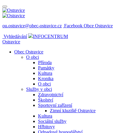
ou.ostravice@obec-ostravice.cz
Facebook Obce Ostravice
Vyhledávání
INFOCENTRUM
Ostravice
Obec Ostravice
O obci
Příroda
Památky
Kultura
Kronika
O obci
Služby v obci
Zdravotnictví
Školství
Sportovní zařízení
Zimní kluziště Ostravice
Kultura
Sociální služby
Hřbitovy
Odpadové hospodářství