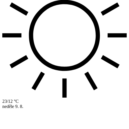
23/12 °C
neděle
9. 8.