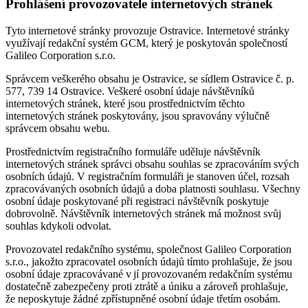
Prohlášení provozovatele internetových stránek
Tyto internetové stránky provozuje Ostravice. Internetové stránky
využívají redakční systém GCM, který je poskytován společností
Galileo Corporation s.r.o.
Správcem veškerého obsahu je Ostravice, se sídlem Ostravice č. p.
577, 739 14 Ostravice. Veškeré osobní údaje návštěvníků
internetových stránek, které jsou prostřednictvím těchto
internetových stránek poskytovány, jsou spravovány výlučně
správcem obsahu webu.
Prostřednictvím registračního formuláře uděluje návštěvník
internetových stránek správci obsahu souhlas se zpracováním svých
osobních údajů. V registračním formuláři je stanoven účel, rozsah
zpracovávaných osobních údajů a doba platnosti souhlasu. Všechny
osobní údaje poskytované při registraci návštěvník poskytuje
dobrovolně. Návštěvník internetových stránek má možnost svůj
souhlas kdykoli odvolat.
Provozovatel redakčního systému, společnost Galileo Corporation
s.r.o., jakožto zpracovatel osobních údajů tímto prohlašuje, že jsou
osobní údaje zpracovávané v jí provozovaném redakčním systému
dostatečně zabezpečeny proti ztrátě a úniku a zároveň prohlašuje,
že neposkytuje žádné zpřístupněné osobní údaje třetím osobám.