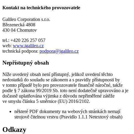
Kontakt na technického provozovatele
Galileo Corporation s.r.o.
Březenecká 4808
430 04 Chomutov
tel.: +420 226 257 057
web:
www.igalileo.cz
technická podpora:
podpora@igalileo.cz
Nepřístupný obsah
Níže uvedený obsah není přístupný, jelikož uvedení těchto
nedostatků do souladu se zákonem a s pravidly přístupnosti by
v tomto případě bylo pro provozovatele finančně náročné, takže
podle § 7 zákona 99/2019 Sb. toto není dodatečně upravováno a je
dočasně uplatňována výjimka z důvodu nepřiměřené zátěže
ve smyslu článku 5 směrnice (EU) 2016/2102.
některé PDF dokumenty na webových stránkách nemají
strojově čitelnou vrstvu (Pravidlo 1.1.1 Netextový obsah)
Odkazy