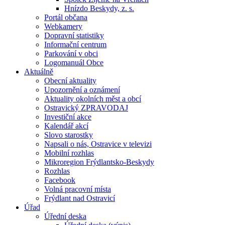
Hnízdo Beskydy, z. s.
Portál občana
Webkamery
Dopravní statistiky
Informační centrum
Parkování v obci
Logomanuál Obce
Aktuálně
Obecní aktuality
Upozornění a oznámení
Aktuality okolních měst a obcí
Ostravický ZPRAVODAJ
Investiční akce
Kalendář akcí
Slovo starostky
Napsali o nás, Ostravice v televizi
Mobilní rozhlas
Mikroregion Frýdlantsko-Beskydy
Rozhlas
Facebook
Volná pracovní místa
Frýdlant nad Ostravicí
Úřad
Úřední deska