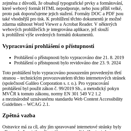
zejména z důvodů, že obsahují typografické prvky a formátování,
které webový formát HTML nepodporuje, nebo jsou příliš velké,
proto pak doporučujeme jejich stažení. Formáty DOC a PDF jsou
také vhodnější pro tisk. K prohlížení těchto dokumentů je možné
zdarma stáhnout Word Viewer a Acrobat Reader. V některých
webových prohlížečích je integrována aplikace, jež slouží
k prohlížení výše uvedených formátů dokumentů.
Vypracování prohlášení o přístupnosti
Prohlášení o přístupnosti bylo vypracováno dne 21. 8. 2019
Prohlášení o přístupnosti bylo revidováno dne 23. 9. 2024
Toto prohlášení bylo vypracováno posouzením provedeným třetí
stranou – technickým provozovatelem těchto internetových stránek
(společností Galileo Corporation s. r. o.). Pro vypracování
prohlášení byl použit zákon č. 99/2019 Sb., a metodický pokyn
MVČR k tomuto zákonu, normy EN 301 549 V2 1.2
a mezinárodně uznávanému standardu Web Content Accessibility
Guidelines – WCAG 2.1.
Zpětná vazba
Ostravice má za cíl, aby jím spravované internetové stránky byly