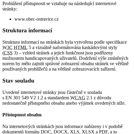
Prohlášení přístupnosti se vztahuje na následující internetové
stránky:
www.obec-ostravice.cz
Struktura informací
Struktura informací na stránkách byla vytvořena podle specifikace
W3C
HTML
5 a vizuálně naformátována kaskádovými styly
(
CSS
3) – vzhled stránek a jejich funkčnost jsou podřízeny
možnostem handicapovaných uživatelů. Dodržení výše zmíněných
norem by mělo zajistit správné zobrazení obsahu stránek ve většině
používaných prohlížečů a na většině zobrazovacích zařízení.
Stav souladu
Uvedené internetové stránky jsou částečně v souladu
s EN 301 549 V2 1.2 a standardem
WCAG
2.1 z důvodu
nedostatečně přístupného obsahu anebo výjimek uvedených níže.
Přístupnost obsahu
Na internetových stránkách jsou informace nabízeny i v podobě
dokumentů formátu DOC, DOCX, XLS, XLSX a PDF, a to