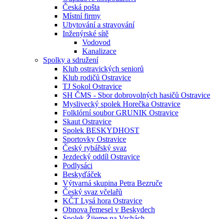
Česká pošta
Místní firmy
Ubytování a stravování
Inženýrské sítě
Vodovod
Kanalizace
Spolky a sdružení
Klub ostravických seniorů
Klub rodičů Ostravice
TJ Sokol Ostravice
SH ČMS - Sbor dobrovolných hasičů Ostravice
Myslivecký spolek Horečka Ostravice
Folklórní soubor GRUNIK Ostravice
Skaut Ostravice
Spolek BESKYDHOST
Sportovky Ostravice
Český rybářský svaz
Jezdecký oddíl Ostravice
Podlysáci
Beskyďáček
Výtvarná skupina Petra Bezruče
Český svaz včelařů
KČT Lysá hora Ostravice
Obnova řemesel v Beskydech
Spolek Žijeme na Vrchách