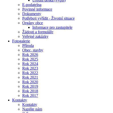
Úřední deska (výpis)
E-podatelna
Povinné informace
Dokumenty
Potřebuji vyřídit - Životní situace
Orgány obce
Informace pro zastupitele
Žádosti a formuláře
Veřejné zakázky
Fotogalerie
Příroda
Obec, stavby
Rok 2026
Rok 2025
Rok 2024
Rok 2023
Rok 2022
Rok 2021
Rok 2020
Rok 2019
Rok 2018
Rok 2017
Kontakty
Kontakty
Napište nám