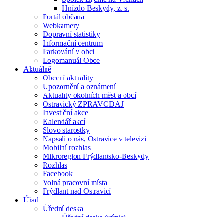
Hnízdo Beskydy, z. s.
Portál občana
Webkamery
Dopravní statistiky
Informační centrum
Parkování v obci
Logomanuál Obce
Aktuálně
Obecní aktuality
Upozornění a oznámení
Aktuality okolních měst a obcí
Ostravický ZPRAVODAJ
Investiční akce
Kalendář akcí
Slovo starostky
Napsali o nás, Ostravice v televizi
Mobilní rozhlas
Mikroregion Frýdlantsko-Beskydy
Rozhlas
Facebook
Volná pracovní místa
Frýdlant nad Ostravicí
Úřad
Úřední deska