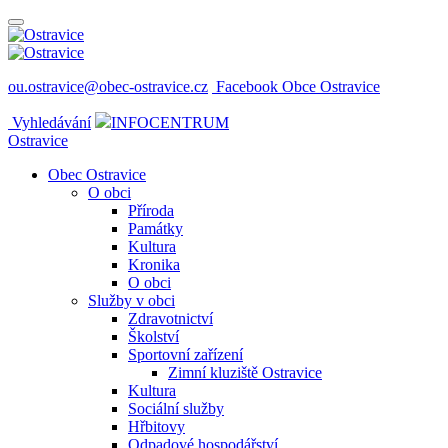
ou.ostravice@obec-ostravice.cz
Facebook Obce Ostravice
Vyhledávání
INFOCENTRUM
Ostravice
Obec Ostravice
O obci
Příroda
Památky
Kultura
Kronika
O obci
Služby v obci
Zdravotnictví
Školství
Sportovní zařízení
Zimní kluziště Ostravice
Kultura
Sociální služby
Hřbitovy
Odpadové hospodářství