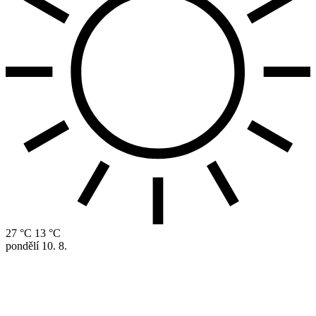
27 °C
13 °C
pondělí
10. 8.