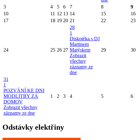
3
4
5
6
7
8
9
10
11
12
13
14
15
16
17
18
19
20
21
22
23
28
1
Diskotéka s DJ
Martinem
24
25
26
27
Matýskem
29
30
Zobrazit
všechny
záznamy ze
dne
31
1
POZVÁNÍ KE DNI
MODLITBY ZA
1
2
3
4
5
6
DOMOV
Zobrazit všechny
záznamy ze dne
Odstávky elektřiny