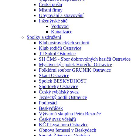
Česká pošta
Místní firmy
Ubytování a stravování
Inženýrské sítě
Vodovod
Kanalizace
Spolky a sdružení
Klub ostravických seniorů
Klub rodičů Ostravice
TJ Sokol Ostravice
SH ČMS - Sbor dobrovolných hasičů Ostravice
Myslivecký spolek Horečka Ostravice
Folklórní soubor GRUNIK Ostravice
Skaut Ostravice
Spolek BESKYDHOST
Sportovky Ostravice
Český rybářský svaz
Jezdecký oddíl Ostravice
Podlysáci
Beskyďáček
Výtvarná skupina Petra Bezruče
Český svaz včelařů
KČT Lysá hora Ostravice
Obnova řemesel v Beskydech
Spolek Žijeme na Vrchách