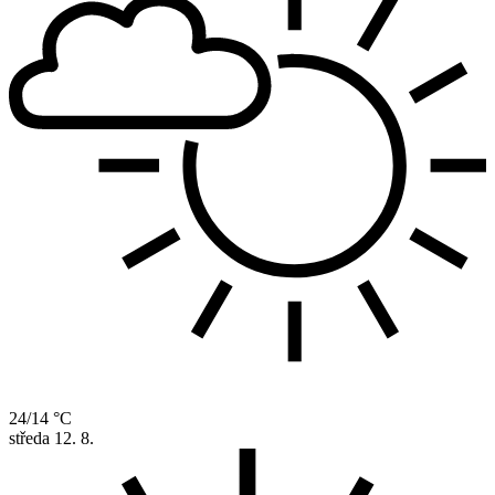
24/14 °C
středa
12. 8.