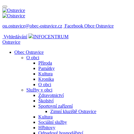
ou.ostravice@obec-ostravice.cz
Facebook Obce Ostravice
Vyhledávání
INFOCENTRUM
Ostravice
Obec Ostravice
O obci
Příroda
Památky
Kultura
Kronika
O obci
Služby v obci
Zdravotnictví
Školství
Sportovní zařízení
Zimní kluziště Ostravice
Kultura
Sociální služby
Hřbitovy
Odpadové hospodářství