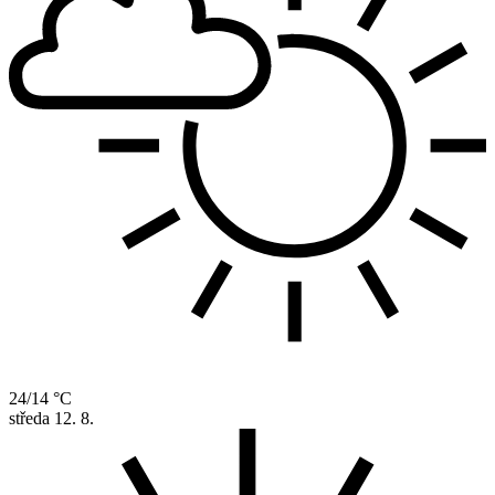
24/14 °C
středa
12. 8.