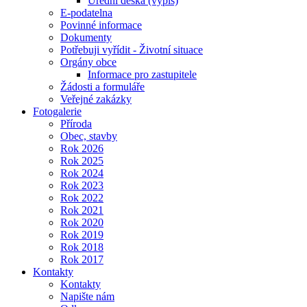
Úřední deska (výpis)
E-podatelna
Povinné informace
Dokumenty
Potřebuji vyřídit - Životní situace
Orgány obce
Informace pro zastupitele
Žádosti a formuláře
Veřejné zakázky
Fotogalerie
Příroda
Obec, stavby
Rok 2026
Rok 2025
Rok 2024
Rok 2023
Rok 2022
Rok 2021
Rok 2020
Rok 2019
Rok 2018
Rok 2017
Kontakty
Kontakty
Napište nám