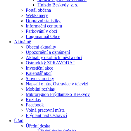
Hnízdo Beskydy, z. s.
Portál občana
Webkamery
Dopravní statistiky
Informační centrum
Parkování v obci
Logomanuál Obce
Aktuálně
Obecní aktuality
Upozornění a oznámení
Aktuality okolních měst a obcí
Ostravický ZPRAVODAJ
Investiční akce
Kalendář akcí
Slovo starostky
Napsali o nás, Ostravice v televizi
Mobilní rozhlas
Mikroregion Frýdlantsko-Beskydy
Rozhlas
Facebook
Volná pracovní místa
Frýdlant nad Ostravicí
Úřad
Úřední deska