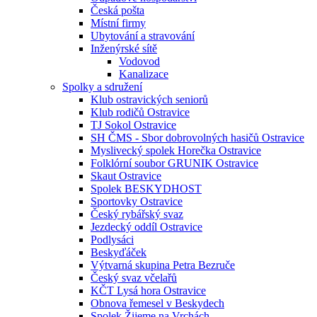
Česká pošta
Místní firmy
Ubytování a stravování
Inženýrské sítě
Vodovod
Kanalizace
Spolky a sdružení
Klub ostravických seniorů
Klub rodičů Ostravice
TJ Sokol Ostravice
SH ČMS - Sbor dobrovolných hasičů Ostravice
Myslivecký spolek Horečka Ostravice
Folklórní soubor GRUNIK Ostravice
Skaut Ostravice
Spolek BESKYDHOST
Sportovky Ostravice
Český rybářský svaz
Jezdecký oddíl Ostravice
Podlysáci
Beskyďáček
Výtvarná skupina Petra Bezruče
Český svaz včelařů
KČT Lysá hora Ostravice
Obnova řemesel v Beskydech
Spolek Žijeme na Vrchách