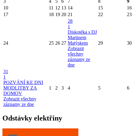
3
4
5
6
7
8
9
10
11
12
13
14
15
16
17
18
19
20
21
22
23
28
1
Diskotéka s DJ
Martinem
24
25
26
27
Matýskem
29
30
Zobrazit
všechny
záznamy ze
dne
31
1
POZVÁNÍ KE DNI
MODLITBY ZA
1
2
3
4
5
6
DOMOV
Zobrazit všechny
záznamy ze dne
Odstávky elektřiny