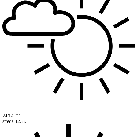
24/14 °C
středa
12. 8.