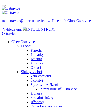
ou.ostravice@obec-ostravice.cz
Facebook Obce Ostravice
Vyhledávání
INFOCENTRUM
Ostravice
Obec Ostravice
O obci
Příroda
Památky
Kultura
Kronika
O obci
Služby v obci
Zdravotnictví
Školství
Sportovní zařízení
Zimní kluziště Ostravice
Kultura
Sociální služby
Hřbitovy
Odpadové hospodářství