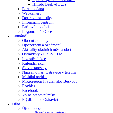
Hnízdo Beskydy, z. s.
Portál občana
Webkamery
Dopravní statistiky
Informační centrum
Parkování v obci
Logomanuál Obce
Aktuálně
Obecní aktuality
Upozornění a oznámení
Aktuality okolních měst a obcí
Ostravický ZPRAVODAJ
Investiční akce
Kalendář akcí
Slovo starostky
Napsali o nás, Ostravice v televizi
Mobilní rozhlas
Mikroregion Frýdlantsko-Beskydy
Rozhlas
Facebook
Volná pracovní místa
Frýdlant nad Ostravicí
Úřad
Úřední deska