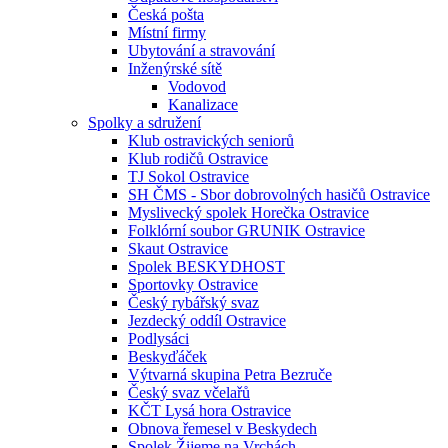
Česká pošta
Místní firmy
Ubytování a stravování
Inženýrské sítě
Vodovod
Kanalizace
Spolky a sdružení
Klub ostravických seniorů
Klub rodičů Ostravice
TJ Sokol Ostravice
SH ČMS - Sbor dobrovolných hasičů Ostravice
Myslivecký spolek Horečka Ostravice
Folklórní soubor GRUNIK Ostravice
Skaut Ostravice
Spolek BESKYDHOST
Sportovky Ostravice
Český rybářský svaz
Jezdecký oddíl Ostravice
Podlysáci
Beskyďáček
Výtvarná skupina Petra Bezruče
Český svaz včelařů
KČT Lysá hora Ostravice
Obnova řemesel v Beskydech
Spolek Žijeme na Vrchách