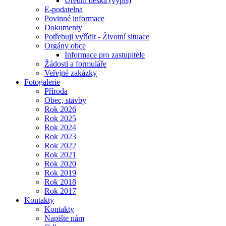
Úřední deska (výpis)
E-podatelna
Povinné informace
Dokumenty
Potřebuji vyřídit - Životní situace
Orgány obce
Informace pro zastupitele
Žádosti a formuláře
Veřejné zakázky
Fotogalerie
Příroda
Obec, stavby
Rok 2026
Rok 2025
Rok 2024
Rok 2023
Rok 2022
Rok 2021
Rok 2020
Rok 2019
Rok 2018
Rok 2017
Kontakty
Kontakty
Napište nám