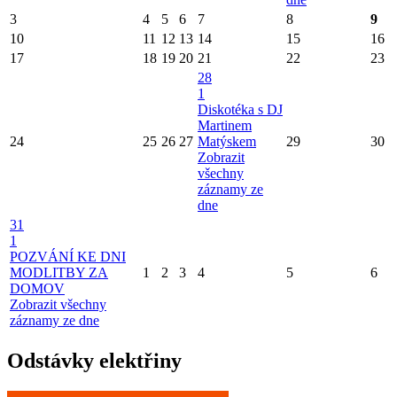
3
4
5
6
7
8
9
10
11
12
13
14
15
16
17
18
19
20
21
22
23
28
1
Diskotéka s DJ
Martinem
24
25
26
27
Matýskem
29
30
Zobrazit
všechny
záznamy ze
dne
31
1
POZVÁNÍ KE DNI
MODLITBY ZA
1
2
3
4
5
6
DOMOV
Zobrazit všechny
záznamy ze dne
Odstávky elektřiny