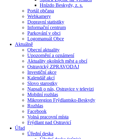
Hnízdo Beskydy, z. s.
Portál občana
Webkamery
Dopravní statistiky
Informační centrum
Parkování v obci
Logomanuál Obce
Aktuálně
Obecní aktuality
Upozornění a oznámení
Aktuality okolních měst a obcí
Ostravický ZPRAVODAJ
Investiční akce
Kalendář akcí
Slovo starostky
Napsali o nás, Ostravice v televizi
Mobilní rozhlas
Mikroregion Frýdlantsko-Beskydy
Rozhlas
Facebook
Volná pracovní místa
Frýdlant nad Ostravicí
Úřad
Úřední deska