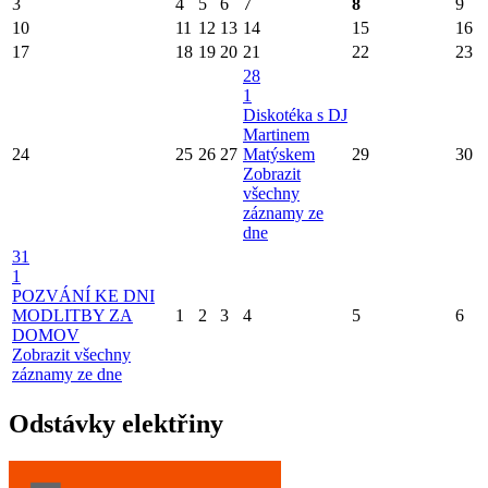
3
4
5
6
7
8
9
10
11
12
13
14
15
16
17
18
19
20
21
22
23
28
1
Diskotéka s DJ
Martinem
24
25
26
27
Matýskem
29
30
Zobrazit
všechny
záznamy ze
dne
31
1
POZVÁNÍ KE DNI
MODLITBY ZA
1
2
3
4
5
6
DOMOV
Zobrazit všechny
záznamy ze dne
Odstávky elektřiny