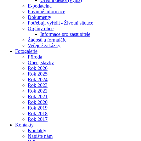
Úřední deska (výpis)
E-podatelna
Povinné informace
Dokumenty
Potřebuji vyřídit - Životní situace
Orgány obce
Informace pro zastupitele
Žádosti a formuláře
Veřejné zakázky
Fotogalerie
Příroda
Obec, stavby
Rok 2026
Rok 2025
Rok 2024
Rok 2023
Rok 2022
Rok 2021
Rok 2020
Rok 2019
Rok 2018
Rok 2017
Kontakty
Kontakty
Napište nám