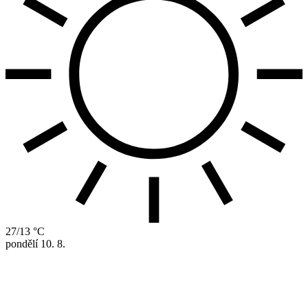
27/13 °C
pondělí
10. 8.