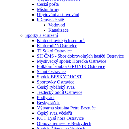
Česká pošta
Místní firmy
Ubytování a stravování
Inženýrské sítě
Vodovod
Kanalizace
Spolky a sdružení
Klub ostravických seniorů
Klub rodičů Ostravice
TJ Sokol Ostravice
SH ČMS - Sbor dobrovolných hasičů Ostravice
Myslivecký spolek Horečka Ostravice
Folklórní soubor GRUNIK Ostravice
Skaut Ostravice
Spolek BESKYDHOST
Sportovky Ostravice
Český rybářský svaz
Jezdecký oddíl Ostravice
Podlysáci
Beskyďáček
Výtvarná skupina Petra Bezruče
Český svaz včelařů
KČT Lysá hora Ostravice
Obnova řemesel v Beskydech
Spolek Žijeme na Vrchách