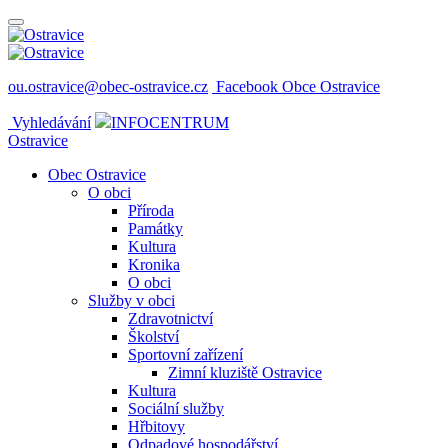
ou.ostravice@obec-ostravice.cz
Facebook Obce Ostravice
Vyhledávání
INFOCENTRUM
Ostravice
Obec Ostravice
O obci
Příroda
Památky
Kultura
Kronika
O obci
Služby v obci
Zdravotnictví
Školství
Sportovní zařízení
Zimní kluziště Ostravice
Kultura
Sociální služby
Hřbitovy
Odpadové hospodářství