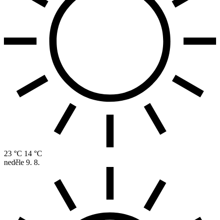
23 °C
14 °C
neděle
9. 8.