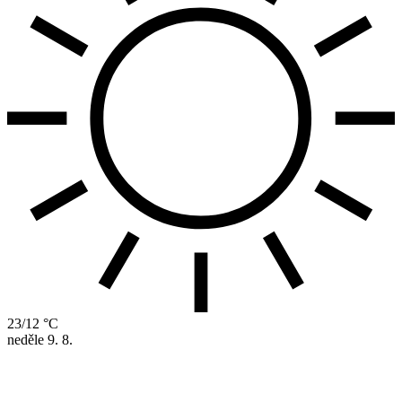
23/12 °C
neděle
9. 8.