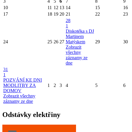
3
4
5
6
7
8
9
10
11
12
13
14
15
16
17
18
19
20
21
22
23
28
1
Diskotéka s DJ
Martinem
24
25
26
27
Matýskem
29
30
Zobrazit
všechny
záznamy ze
dne
31
1
POZVÁNÍ KE DNI
MODLITBY ZA
1
2
3
4
5
6
DOMOV
Zobrazit všechny
záznamy ze dne
Odstávky elektřiny