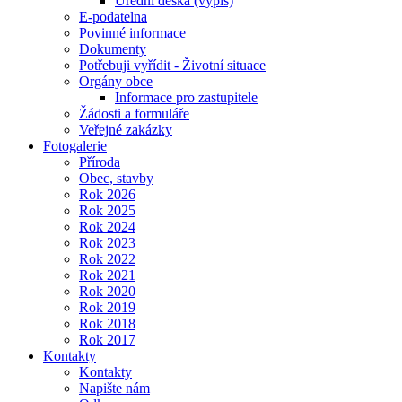
Úřední deska (výpis)
E-podatelna
Povinné informace
Dokumenty
Potřebuji vyřídit - Životní situace
Orgány obce
Informace pro zastupitele
Žádosti a formuláře
Veřejné zakázky
Fotogalerie
Příroda
Obec, stavby
Rok 2026
Rok 2025
Rok 2024
Rok 2023
Rok 2022
Rok 2021
Rok 2020
Rok 2019
Rok 2018
Rok 2017
Kontakty
Kontakty
Napište nám