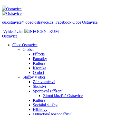
ou.ostravice@obec-ostravice.cz
Facebook Obce Ostravice
Vyhledávání
INFOCENTRUM
Ostravice
Obec Ostravice
O obci
Příroda
Památky
Kultura
Kronika
O obci
Služby v obci
Zdravotnictví
Školství
Sportovní zařízení
Zimní kluziště Ostravice
Kultura
Sociální služby
Hřbitovy
Odpadové hospodářství