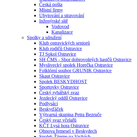
Česká pošta
Místní firmy
Ubytování a stravování
Inženýrské sítě
Vodovod
Kanalizace
Spolky a sdružení
Klub ostravických seniorů
Klub rodičů Ostravice
TJ Sokol Ostravice
SH ČMS - Sbor dobrovolných hasičů Ostravice
Myslivecký spolek Horečka Ostravice
Folklórní soubor GRUNIK Ostravice
Skaut Ostravice
Spolek BESKYDHOST
Sportovky Ostravice
Český rybářský svaz
Jezdecký oddíl Ostravice
Podlysáci
Beskyďáček
Výtvarná skupina Petra Bezruče
Český svaz včelařů
KČT Lysá hora Ostravice
Obnova řemesel v Beskydech
Spolek Žijeme na Vrchách