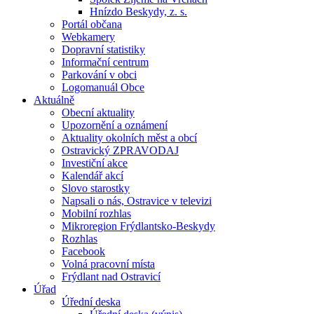
Hnízdo Beskydy, z. s.
Portál občana
Webkamery
Dopravní statistiky
Informační centrum
Parkování v obci
Logomanuál Obce
Aktuálně
Obecní aktuality
Upozornění a oznámení
Aktuality okolních měst a obcí
Ostravický ZPRAVODAJ
Investiční akce
Kalendář akcí
Slovo starostky
Napsali o nás, Ostravice v televizi
Mobilní rozhlas
Mikroregion Frýdlantsko-Beskydy
Rozhlas
Facebook
Volná pracovní místa
Frýdlant nad Ostravicí
Úřad
Úřední deska