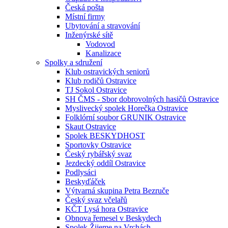
Česká pošta
Místní firmy
Ubytování a stravování
Inženýrské sítě
Vodovod
Kanalizace
Spolky a sdružení
Klub ostravických seniorů
Klub rodičů Ostravice
TJ Sokol Ostravice
SH ČMS - Sbor dobrovolných hasičů Ostravice
Myslivecký spolek Horečka Ostravice
Folklórní soubor GRUNIK Ostravice
Skaut Ostravice
Spolek BESKYDHOST
Sportovky Ostravice
Český rybářský svaz
Jezdecký oddíl Ostravice
Podlysáci
Beskyďáček
Výtvarná skupina Petra Bezruče
Český svaz včelařů
KČT Lysá hora Ostravice
Obnova řemesel v Beskydech
Spolek Žijeme na Vrchách