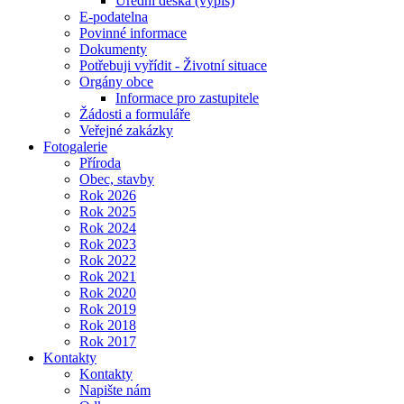
Úřední deska (výpis)
E-podatelna
Povinné informace
Dokumenty
Potřebuji vyřídit - Životní situace
Orgány obce
Informace pro zastupitele
Žádosti a formuláře
Veřejné zakázky
Fotogalerie
Příroda
Obec, stavby
Rok 2026
Rok 2025
Rok 2024
Rok 2023
Rok 2022
Rok 2021
Rok 2020
Rok 2019
Rok 2018
Rok 2017
Kontakty
Kontakty
Napište nám