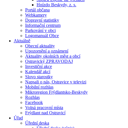
Hnízdo Beskydy, z. s.
Portál občana
Webkamery
Dopravní statistiky
Informační centrum
Parkování v obci
Logomanuál Obce
Aktuálně
Obecní aktuality
Upozornění a oznámení
Aktuality okolních měst a obcí
Ostravický ZPRAVODAJ
Investiční akce
Kalendář akcí
Slovo starostky
Napsali o nás, Ostravice v televizi
Mobilní rozhlas
Mikroregion Frýdlantsko-Beskydy
Rozhlas
Facebook
Volná pracovní místa
Frýdlant nad Ostravicí
Úřad
Úřední deska