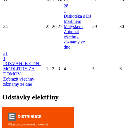
28
1
Diskotéka s DJ
Martinem
24
25
26
27
Matýskem
29
30
Zobrazit
všechny
záznamy ze
dne
31
1
POZVÁNÍ KE DNI
MODLITBY ZA
1
2
3
4
5
6
DOMOV
Zobrazit všechny
záznamy ze dne
Odstávky elektřiny