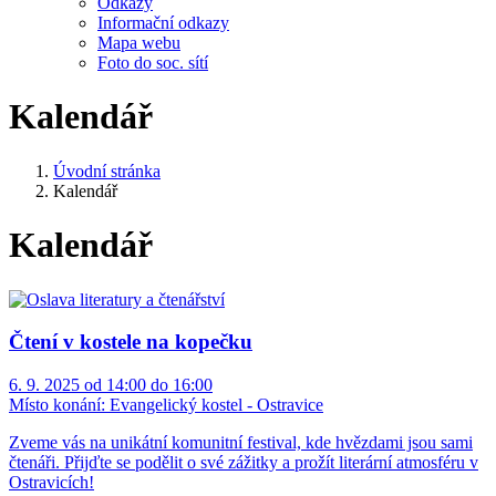
Odkazy
Informační odkazy
Mapa webu
Foto do soc. sítí
Kalendář
Úvodní stránka
Kalendář
Kalendář
Čtení v kostele na kopečku
6. 9. 2025 od 14:00 do 16:00
Místo konání:
Evangelický kostel - Ostravice
Zveme vás na unikátní komunitní festival, kde hvězdami jsou sami
čtenáři. Přijďte se podělit o své zážitky a prožít literární atmosféru v
Ostravicích!