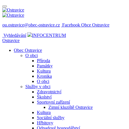
ou.ostravice@obec-ostravice.cz
Facebook Obce Ostravice
Vyhledávání
INFOCENTRUM
Ostravice
Obec Ostravice
O obci
Příroda
Památky
Kultura
Kronika
O obci
Služby v obci
Zdravotnictví
Školství
Sportovní zařízení
Zimní kluziště Ostravice
Kultura
Sociální služby
Hřbitovy
Odpadové hospodářství