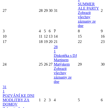
SUMMER
ALE PARTY
27
28
29
30
31
2
Zobrazit
všechny
záznamy ze
dne
3
4
5
6
7
8
9
10
11
12
13
14
15
16
17
18
19
20
21
22
23
28
1
Diskotéka s DJ
Martinem
24
25
26
27
Matýskem
29
30
Zobrazit
všechny
záznamy ze
dne
31
1
POZVÁNÍ KE DNI
MODLITBY ZA
1
2
3
4
5
6
DOMOV