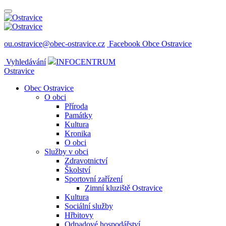
ou.ostravice@obec-ostravice.cz
Facebook Obce Ostravice
Vyhledávání
INFOCENTRUM
Ostravice
Obec Ostravice
O obci
Příroda
Památky
Kultura
Kronika
O obci
Služby v obci
Zdravotnictví
Školství
Sportovní zařízení
Zimní kluziště Ostravice
Kultura
Sociální služby
Hřbitovy
Odpadové hospodářství