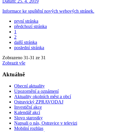
Datum:
25. 4. 2019
Informace ke spuštění nových webových stránek.
první stránka
předchozí stránka
1
2
další stránka
poslední stránka
Zobrazeno
31
-
31
ze 31
Zobrazit vše
Aktuálně
Obecní aktuality
Upozornění a oznámení
Aktuality okolních měst a obcí
Ostravický ZPRAVODAJ
Investiční akce
Kalendář akcí
Slovo starostky
Napsali o nás, Ostravice v televizi
Mobilní rozhlas