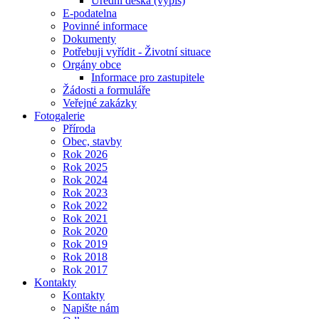
Úřední deska (výpis)
E-podatelna
Povinné informace
Dokumenty
Potřebuji vyřídit - Životní situace
Orgány obce
Informace pro zastupitele
Žádosti a formuláře
Veřejné zakázky
Fotogalerie
Příroda
Obec, stavby
Rok 2026
Rok 2025
Rok 2024
Rok 2023
Rok 2022
Rok 2021
Rok 2020
Rok 2019
Rok 2018
Rok 2017
Kontakty
Kontakty
Napište nám