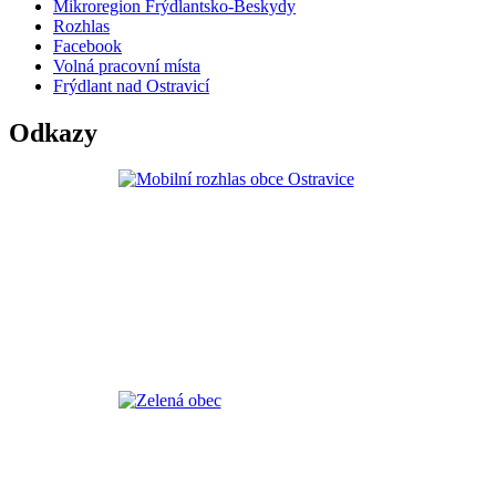
Mikroregion Frýdlantsko-Beskydy
Rozhlas
Facebook
Volná pracovní místa
Frýdlant nad Ostravicí
Odkazy