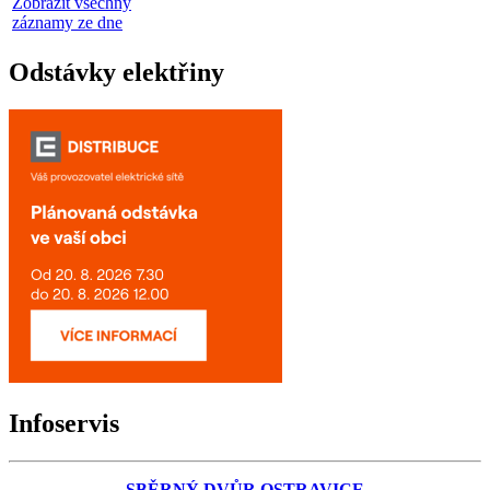
Zobrazit všechny
záznamy ze dne
Odstávky elektřiny
Infoservis
SBĚRNÝ DVŮR OSTRAVICE