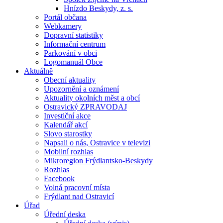
Hnízdo Beskydy, z. s.
Portál občana
Webkamery
Dopravní statistiky
Informační centrum
Parkování v obci
Logomanuál Obce
Aktuálně
Obecní aktuality
Upozornění a oznámení
Aktuality okolních měst a obcí
Ostravický ZPRAVODAJ
Investiční akce
Kalendář akcí
Slovo starostky
Napsali o nás, Ostravice v televizi
Mobilní rozhlas
Mikroregion Frýdlantsko-Beskydy
Rozhlas
Facebook
Volná pracovní místa
Frýdlant nad Ostravicí
Úřad
Úřední deska