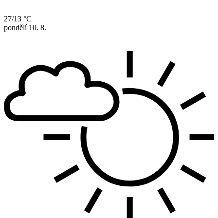
27/13 °C
pondělí
10. 8.