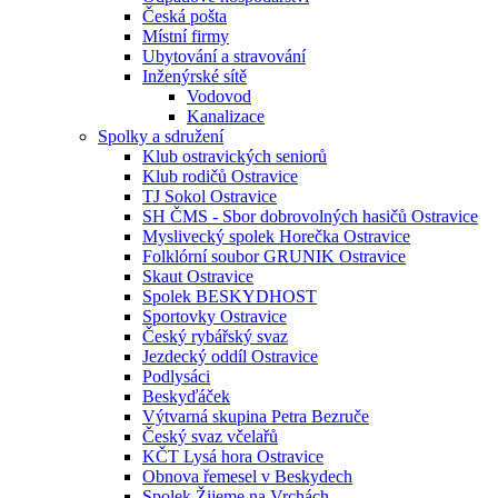
Česká pošta
Místní firmy
Ubytování a stravování
Inženýrské sítě
Vodovod
Kanalizace
Spolky a sdružení
Klub ostravických seniorů
Klub rodičů Ostravice
TJ Sokol Ostravice
SH ČMS - Sbor dobrovolných hasičů Ostravice
Myslivecký spolek Horečka Ostravice
Folklórní soubor GRUNIK Ostravice
Skaut Ostravice
Spolek BESKYDHOST
Sportovky Ostravice
Český rybářský svaz
Jezdecký oddíl Ostravice
Podlysáci
Beskyďáček
Výtvarná skupina Petra Bezruče
Český svaz včelařů
KČT Lysá hora Ostravice
Obnova řemesel v Beskydech
Spolek Žijeme na Vrchách