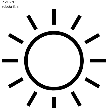
25/16 °C
sobota
8. 8.