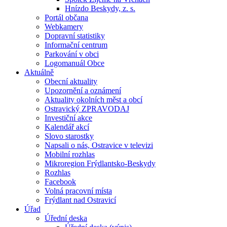
Hnízdo Beskydy, z. s.
Portál občana
Webkamery
Dopravní statistiky
Informační centrum
Parkování v obci
Logomanuál Obce
Aktuálně
Obecní aktuality
Upozornění a oznámení
Aktuality okolních měst a obcí
Ostravický ZPRAVODAJ
Investiční akce
Kalendář akcí
Slovo starostky
Napsali o nás, Ostravice v televizi
Mobilní rozhlas
Mikroregion Frýdlantsko-Beskydy
Rozhlas
Facebook
Volná pracovní místa
Frýdlant nad Ostravicí
Úřad
Úřední deska