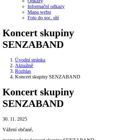
Odkazy
Informační odkazy
Mapa webu
Foto do soc. sítí
Koncert skupiny
SENZABAND
Úvodní stránka
Aktuálně
Rozhlas
Koncert skupiny SENZABAND
Koncert skupiny
SENZABAND
30. 11. 2025
Vážení občané,