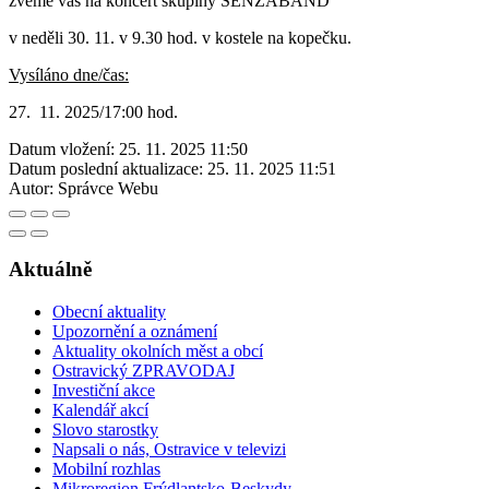
zveme vás na koncert skupiny SENZABAND
v neděli 30. 11. v 9.30 hod. v kostele na kopečku.
Vysíláno dne/čas:
27. 11. 2025/17:00 hod.
Datum vložení:
25. 11. 2025 11:50
Datum poslední aktualizace:
25. 11. 2025 11:51
Autor:
Správce Webu
Aktuálně
Obecní aktuality
Upozornění a oznámení
Aktuality okolních měst a obcí
Ostravický ZPRAVODAJ
Investiční akce
Kalendář akcí
Slovo starostky
Napsali o nás, Ostravice v televizi
Mobilní rozhlas
Mikroregion Frýdlantsko-Beskydy