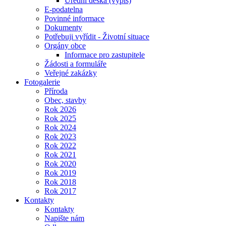
Úřední deska (výpis)
E-podatelna
Povinné informace
Dokumenty
Potřebuji vyřídit - Životní situace
Orgány obce
Informace pro zastupitele
Žádosti a formuláře
Veřejné zakázky
Fotogalerie
Příroda
Obec, stavby
Rok 2026
Rok 2025
Rok 2024
Rok 2023
Rok 2022
Rok 2021
Rok 2020
Rok 2019
Rok 2018
Rok 2017
Kontakty
Kontakty
Napište nám