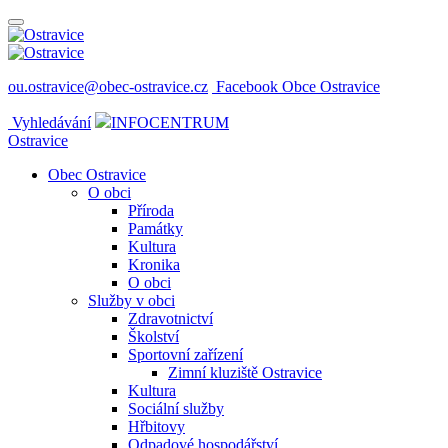
ou.ostravice@obec-ostravice.cz
Facebook Obce Ostravice
Vyhledávání
INFOCENTRUM
Ostravice
Obec Ostravice
O obci
Příroda
Památky
Kultura
Kronika
O obci
Služby v obci
Zdravotnictví
Školství
Sportovní zařízení
Zimní kluziště Ostravice
Kultura
Sociální služby
Hřbitovy
Odpadové hospodářství