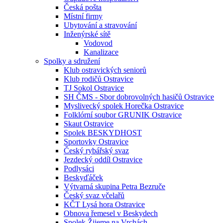
Česká pošta
Místní firmy
Ubytování a stravování
Inženýrské sítě
Vodovod
Kanalizace
Spolky a sdružení
Klub ostravických seniorů
Klub rodičů Ostravice
TJ Sokol Ostravice
SH ČMS - Sbor dobrovolných hasičů Ostravice
Myslivecký spolek Horečka Ostravice
Folklórní soubor GRUNIK Ostravice
Skaut Ostravice
Spolek BESKYDHOST
Sportovky Ostravice
Český rybářský svaz
Jezdecký oddíl Ostravice
Podlysáci
Beskyďáček
Výtvarná skupina Petra Bezruče
Český svaz včelařů
KČT Lysá hora Ostravice
Obnova řemesel v Beskydech
Spolek Žijeme na Vrchách