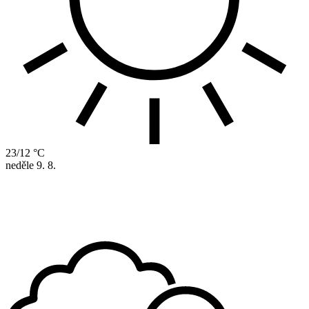
23/12 °C
neděle
9. 8.