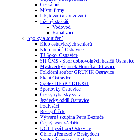
Česká pošta
Místní firmy
Ubytování a stravování
Inženýrské sítě
Vodovod
Kanalizace
Spolky a sdružení
Klub ostravických seniorů
Klub rodičů Ostravice
TJ Sokol Ostravice
SH ČMS - Sbor dobrovolných hasičů Ostravice
Myslivecký spolek Horečka Ostravice
Folklórní soubor GRUNIK Ostravice
Skaut Ostravice
Spolek BESKYDHOST
Sportovky Ostravice
Český rybářský svaz
Jezdecký oddíl Ostravice
Podlysáci
Beskyďáček
Výtvarná skupina Petra Bezruče
Český svaz včelařů
KČT Lysá hora Ostravice
Obnova řemesel v Beskydech
Spolek Žijeme na Vrchách