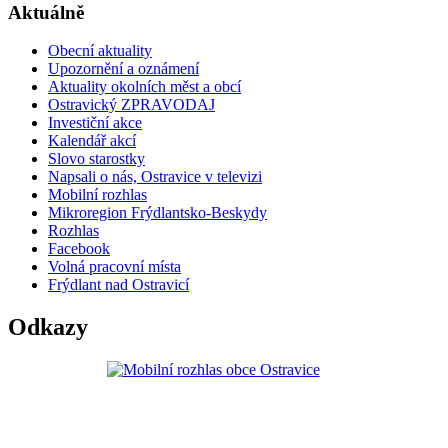
Aktuálně
Obecní aktuality
Upozornění a oznámení
Aktuality okolních měst a obcí
Ostravický ZPRAVODAJ
Investiční akce
Kalendář akcí
Slovo starostky
Napsali o nás, Ostravice v televizi
Mobilní rozhlas
Mikroregion Frýdlantsko-Beskydy
Rozhlas
Facebook
Volná pracovní místa
Frýdlant nad Ostravicí
Odkazy