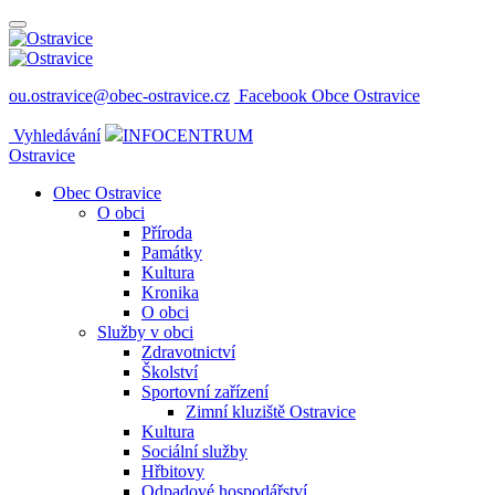
ou.ostravice@obec-ostravice.cz
Facebook Obce Ostravice
Vyhledávání
INFOCENTRUM
Ostravice
Obec Ostravice
O obci
Příroda
Památky
Kultura
Kronika
O obci
Služby v obci
Zdravotnictví
Školství
Sportovní zařízení
Zimní kluziště Ostravice
Kultura
Sociální služby
Hřbitovy
Odpadové hospodářství