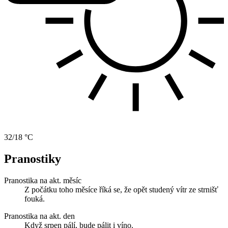
32/18 °C
Pranostiky
Pranostika na akt. měsíc
Z počátku toho měsíce říká se, že opět studený vítr ze strnišť
fouká.
Pranostika na akt. den
Když srpen pálí, bude pálit i víno.