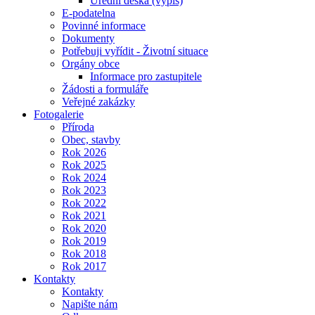
Úřední deska (výpis)
E-podatelna
Povinné informace
Dokumenty
Potřebuji vyřídit - Životní situace
Orgány obce
Informace pro zastupitele
Žádosti a formuláře
Veřejné zakázky
Fotogalerie
Příroda
Obec, stavby
Rok 2026
Rok 2025
Rok 2024
Rok 2023
Rok 2022
Rok 2021
Rok 2020
Rok 2019
Rok 2018
Rok 2017
Kontakty
Kontakty
Napište nám