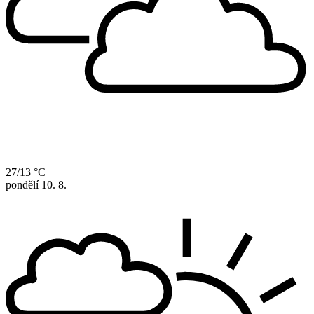
27/13 °C
pondělí
10. 8.