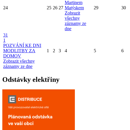
Martinem
24
25
26
27
Matýskem
29
30
Zobrazit
všechny
záznamy ze
dne
31
1
POZVÁNÍ KE DNI
MODLITBY ZA
1
2
3
4
5
6
DOMOV
Zobrazit všechny
záznamy ze dne
Odstávky elektřiny