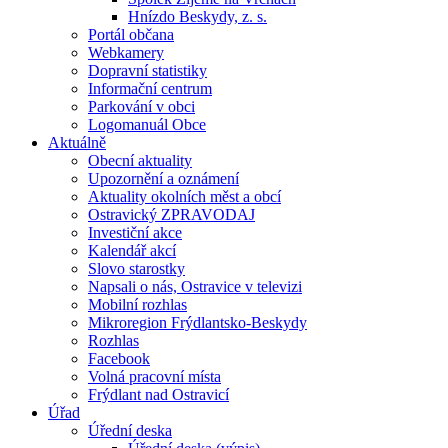
Hnízdo Beskydy, z. s.
Portál občana
Webkamery
Dopravní statistiky
Informační centrum
Parkování v obci
Logomanuál Obce
Aktuálně
Obecní aktuality
Upozornění a oznámení
Aktuality okolních měst a obcí
Ostravický ZPRAVODAJ
Investiční akce
Kalendář akcí
Slovo starostky
Napsali o nás, Ostravice v televizi
Mobilní rozhlas
Mikroregion Frýdlantsko-Beskydy
Rozhlas
Facebook
Volná pracovní místa
Frýdlant nad Ostravicí
Úřad
Úřední deska