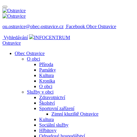
ou.ostravice@obec-ostravice.cz
Facebook Obce Ostravice
Vyhledávání
INFOCENTRUM
Ostravice
Obec Ostravice
O obci
Příroda
Památky
Kultura
Kronika
O obci
Služby v obci
Zdravotnictví
Školství
Sportovní zařízení
Zimní kluziště Ostravice
Kultura
Sociální služby
Hřbitovy
Odpadové hospodářství