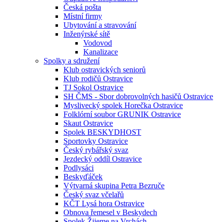
Česká pošta
Místní firmy
Ubytování a stravování
Inženýrské sítě
Vodovod
Kanalizace
Spolky a sdružení
Klub ostravických seniorů
Klub rodičů Ostravice
TJ Sokol Ostravice
SH ČMS - Sbor dobrovolných hasičů Ostravice
Myslivecký spolek Horečka Ostravice
Folklórní soubor GRUNIK Ostravice
Skaut Ostravice
Spolek BESKYDHOST
Sportovky Ostravice
Český rybářský svaz
Jezdecký oddíl Ostravice
Podlysáci
Beskyďáček
Výtvarná skupina Petra Bezruče
Český svaz včelařů
KČT Lysá hora Ostravice
Obnova řemesel v Beskydech
Spolek Žijeme na Vrchách