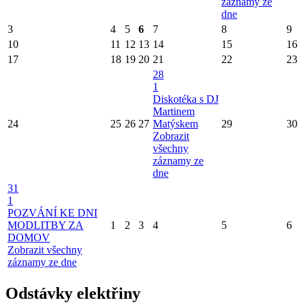
záznamy ze
dne
3
4
5
6
7
8
9
10
11
12
13
14
15
16
17
18
19
20
21
22
23
28
1
Diskotéka s DJ
Martinem
24
25
26
27
Matýskem
29
30
Zobrazit
všechny
záznamy ze
dne
31
1
POZVÁNÍ KE DNI
MODLITBY ZA
1
2
3
4
5
6
DOMOV
Zobrazit všechny
záznamy ze dne
Odstávky elektřiny