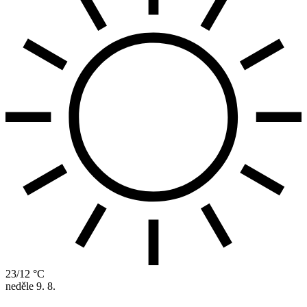
23/12 °C
neděle
9. 8.