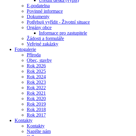
Úřední deska (výpis)
E-podatelna
Povinné informace
Dokumenty
Potřebuji vyřídit - Životní situace
Orgány obce
Informace pro zastupitele
Žádosti a formuláře
Veřejné zakázky
Fotogalerie
Příroda
Obec, stavby
Rok 2026
Rok 2025
Rok 2024
Rok 2023
Rok 2022
Rok 2021
Rok 2020
Rok 2019
Rok 2018
Rok 2017
Kontakty
Kontakty
Napište nám