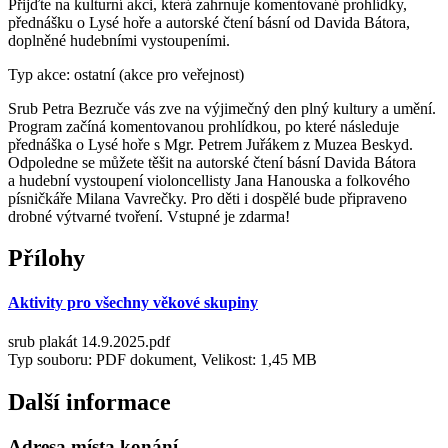
Přijďte na kulturní akci, která zahrnuje komentované prohlídky,
přednášku o Lysé hoře a autorské čtení básní od Davida Bátora,
doplněné hudebními vystoupeními.
Typ akce: ostatní (akce pro veřejnost)
Srub Petra Bezruče vás zve na výjimečný den plný kultury a umění.
Program začíná komentovanou prohlídkou, po které následuje
přednáška o Lysé hoře s Mgr. Petrem Juřákem z Muzea Beskyd.
Odpoledne se můžete těšit na autorské čtení básní Davida Bátora
a hudební vystoupení violoncellisty Jana Hanouska a folkového
písničkáře Milana Vavrečky. Pro děti i dospělé bude připraveno
drobné výtvarné tvoření. Vstupné je zdarma!
Přílohy
Aktivity pro všechny věkové skupiny
srub plakát 14.9.2025.pdf
Typ souboru: PDF dokument, Velikost: 1,45 MB
Další informace
Adresa místa konání