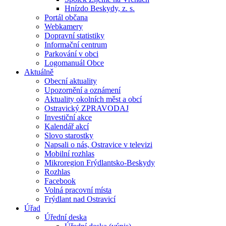
Hnízdo Beskydy, z. s.
Portál občana
Webkamery
Dopravní statistiky
Informační centrum
Parkování v obci
Logomanuál Obce
Aktuálně
Obecní aktuality
Upozornění a oznámení
Aktuality okolních měst a obcí
Ostravický ZPRAVODAJ
Investiční akce
Kalendář akcí
Slovo starostky
Napsali o nás, Ostravice v televizi
Mobilní rozhlas
Mikroregion Frýdlantsko-Beskydy
Rozhlas
Facebook
Volná pracovní místa
Frýdlant nad Ostravicí
Úřad
Úřední deska