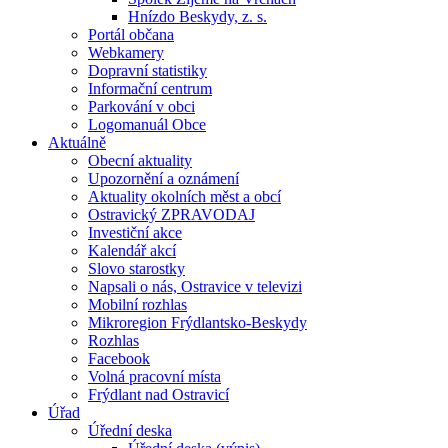
Hnízdo Beskydy, z. s.
Portál občana
Webkamery
Dopravní statistiky
Informační centrum
Parkování v obci
Logomanuál Obce
Aktuálně
Obecní aktuality
Upozornění a oznámení
Aktuality okolních měst a obcí
Ostravický ZPRAVODAJ
Investiční akce
Kalendář akcí
Slovo starostky
Napsali o nás, Ostravice v televizi
Mobilní rozhlas
Mikroregion Frýdlantsko-Beskydy
Rozhlas
Facebook
Volná pracovní místa
Frýdlant nad Ostravicí
Úřad
Úřední deska