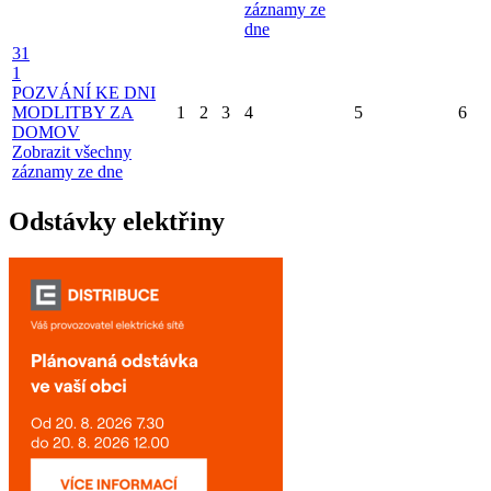
záznamy ze
dne
31
1
POZVÁNÍ KE DNI
MODLITBY ZA
1
2
3
4
5
6
DOMOV
Zobrazit všechny
záznamy ze dne
Odstávky elektřiny