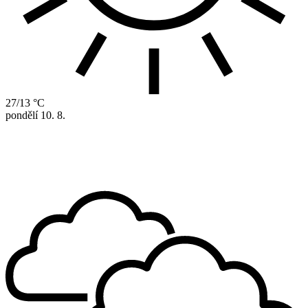
27/13 °C
pondělí
10. 8.