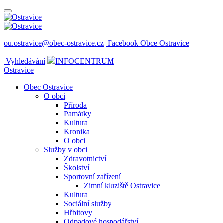
ou.ostravice@obec-ostravice.cz
Facebook Obce Ostravice
Vyhledávání
INFOCENTRUM
Ostravice
Obec Ostravice
O obci
Příroda
Památky
Kultura
Kronika
O obci
Služby v obci
Zdravotnictví
Školství
Sportovní zařízení
Zimní kluziště Ostravice
Kultura
Sociální služby
Hřbitovy
Odpadové hospodářství