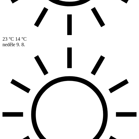
23 °C
14 °C
neděle
9. 8.