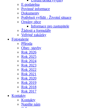
Úřední deska (výpis)
E-podatelna
Povinné informace
Dokumenty
Potřebuji vyřídit - Životní situace
Orgány obce
Informace pro zastupitele
Žádosti a formuláře
Veřejné zakázky
Fotogalerie
Příroda
Obec, stavby
Rok 2026
Rok 2025
Rok 2024
Rok 2023
Rok 2022
Rok 2021
Rok 2020
Rok 2019
Rok 2018
Rok 2017
Kontakty
Kontakty
Napište nám