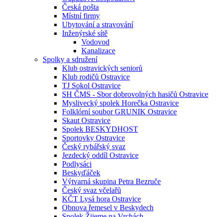
Česká pošta
Místní firmy
Ubytování a stravování
Inženýrské sítě
Vodovod
Kanalizace
Spolky a sdružení
Klub ostravických seniorů
Klub rodičů Ostravice
TJ Sokol Ostravice
SH ČMS - Sbor dobrovolných hasičů Ostravice
Myslivecký spolek Horečka Ostravice
Folklórní soubor GRUNIK Ostravice
Skaut Ostravice
Spolek BESKYDHOST
Sportovky Ostravice
Český rybářský svaz
Jezdecký oddíl Ostravice
Podlysáci
Beskyďáček
Výtvarná skupina Petra Bezruče
Český svaz včelařů
KČT Lysá hora Ostravice
Obnova řemesel v Beskydech
Spolek Žijeme na Vrchách