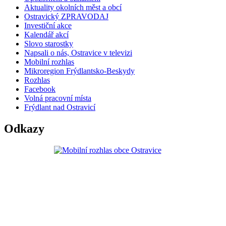
Aktuality okolních měst a obcí
Ostravický ZPRAVODAJ
Investiční akce
Kalendář akcí
Slovo starostky
Napsali o nás, Ostravice v televizi
Mobilní rozhlas
Mikroregion Frýdlantsko-Beskydy
Rozhlas
Facebook
Volná pracovní místa
Frýdlant nad Ostravicí
Odkazy