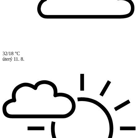
32/18 °C
úterý
11. 8.