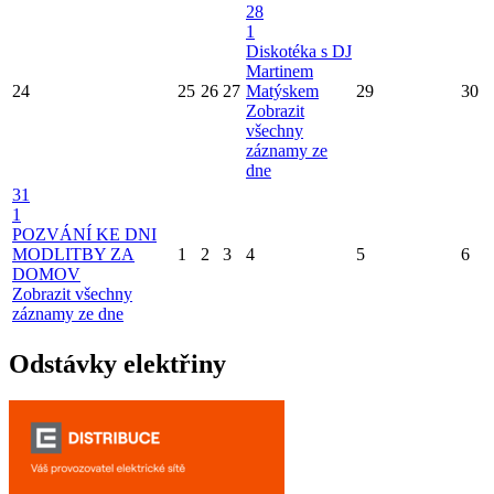
28
1
Diskotéka s DJ
Martinem
24
25
26
27
Matýskem
29
30
Zobrazit
všechny
záznamy ze
dne
31
1
POZVÁNÍ KE DNI
MODLITBY ZA
1
2
3
4
5
6
DOMOV
Zobrazit všechny
záznamy ze dne
Odstávky elektřiny