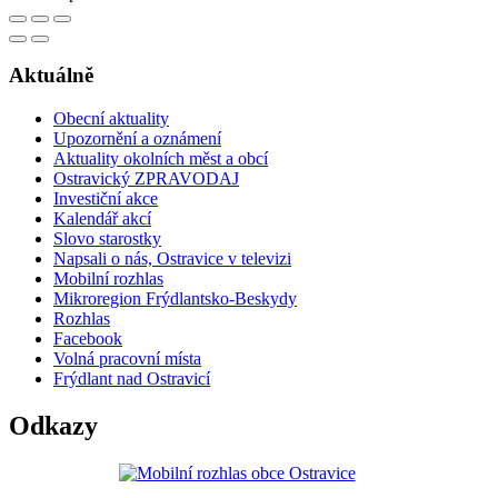
Aktuálně
Obecní aktuality
Upozornění a oznámení
Aktuality okolních měst a obcí
Ostravický ZPRAVODAJ
Investiční akce
Kalendář akcí
Slovo starostky
Napsali o nás, Ostravice v televizi
Mobilní rozhlas
Mikroregion Frýdlantsko-Beskydy
Rozhlas
Facebook
Volná pracovní místa
Frýdlant nad Ostravicí
Odkazy