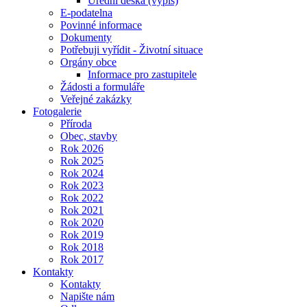
Úřední deska (výpis)
E-podatelna
Povinné informace
Dokumenty
Potřebuji vyřídit - Životní situace
Orgány obce
Informace pro zastupitele
Žádosti a formuláře
Veřejné zakázky
Fotogalerie
Příroda
Obec, stavby
Rok 2026
Rok 2025
Rok 2024
Rok 2023
Rok 2022
Rok 2021
Rok 2020
Rok 2019
Rok 2018
Rok 2017
Kontakty
Kontakty
Napište nám