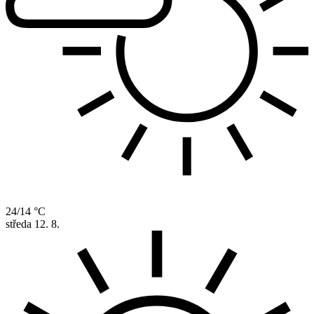
24/14 °C
středa
12. 8.