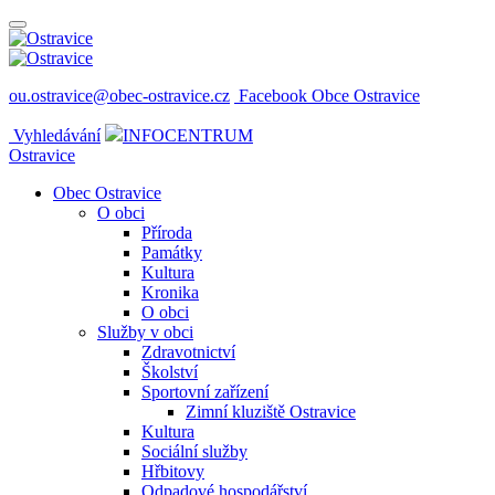
ou.ostravice@obec-ostravice.cz
Facebook Obce Ostravice
Vyhledávání
INFOCENTRUM
Ostravice
Obec Ostravice
O obci
Příroda
Památky
Kultura
Kronika
O obci
Služby v obci
Zdravotnictví
Školství
Sportovní zařízení
Zimní kluziště Ostravice
Kultura
Sociální služby
Hřbitovy
Odpadové hospodářství