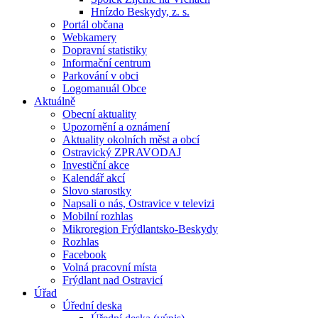
Hnízdo Beskydy, z. s.
Portál občana
Webkamery
Dopravní statistiky
Informační centrum
Parkování v obci
Logomanuál Obce
Aktuálně
Obecní aktuality
Upozornění a oznámení
Aktuality okolních měst a obcí
Ostravický ZPRAVODAJ
Investiční akce
Kalendář akcí
Slovo starostky
Napsali o nás, Ostravice v televizi
Mobilní rozhlas
Mikroregion Frýdlantsko-Beskydy
Rozhlas
Facebook
Volná pracovní místa
Frýdlant nad Ostravicí
Úřad
Úřední deska