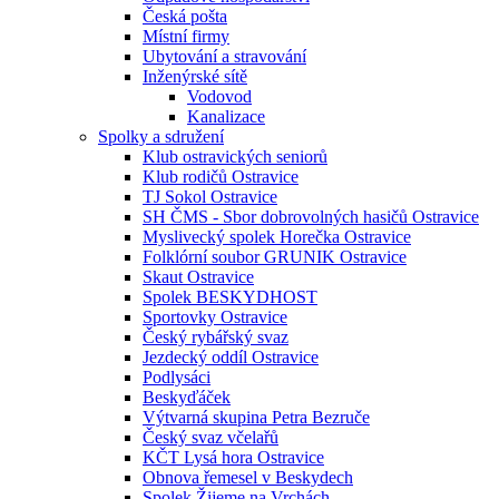
Česká pošta
Místní firmy
Ubytování a stravování
Inženýrské sítě
Vodovod
Kanalizace
Spolky a sdružení
Klub ostravických seniorů
Klub rodičů Ostravice
TJ Sokol Ostravice
SH ČMS - Sbor dobrovolných hasičů Ostravice
Myslivecký spolek Horečka Ostravice
Folklórní soubor GRUNIK Ostravice
Skaut Ostravice
Spolek BESKYDHOST
Sportovky Ostravice
Český rybářský svaz
Jezdecký oddíl Ostravice
Podlysáci
Beskyďáček
Výtvarná skupina Petra Bezruče
Český svaz včelařů
KČT Lysá hora Ostravice
Obnova řemesel v Beskydech
Spolek Žijeme na Vrchách