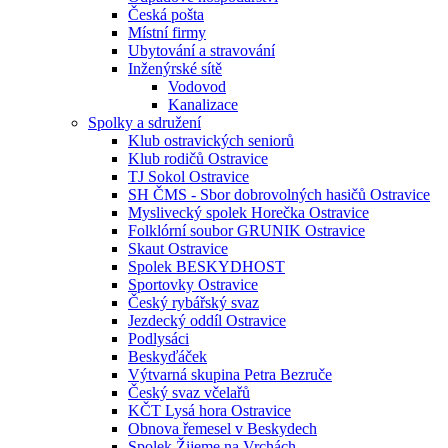
Česká pošta
Místní firmy
Ubytování a stravování
Inženýrské sítě
Vodovod
Kanalizace
Spolky a sdružení
Klub ostravických seniorů
Klub rodičů Ostravice
TJ Sokol Ostravice
SH ČMS - Sbor dobrovolných hasičů Ostravice
Myslivecký spolek Horečka Ostravice
Folklórní soubor GRUNIK Ostravice
Skaut Ostravice
Spolek BESKYDHOST
Sportovky Ostravice
Český rybářský svaz
Jezdecký oddíl Ostravice
Podlysáci
Beskyďáček
Výtvarná skupina Petra Bezruče
Český svaz včelařů
KČT Lysá hora Ostravice
Obnova řemesel v Beskydech
Spolek Žijeme na Vrchách