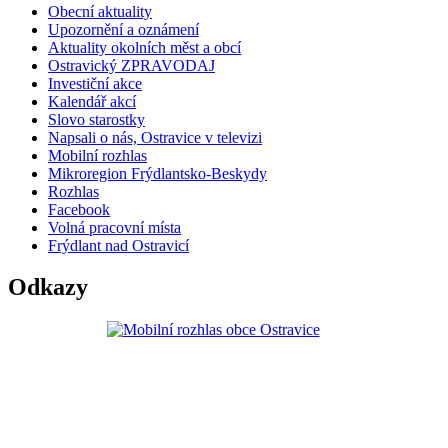
Obecní aktuality
Upozornění a oznámení
Aktuality okolních měst a obcí
Ostravický ZPRAVODAJ
Investiční akce
Kalendář akcí
Slovo starostky
Napsali o nás, Ostravice v televizi
Mobilní rozhlas
Mikroregion Frýdlantsko-Beskydy
Rozhlas
Facebook
Volná pracovní místa
Frýdlant nad Ostravicí
Odkazy