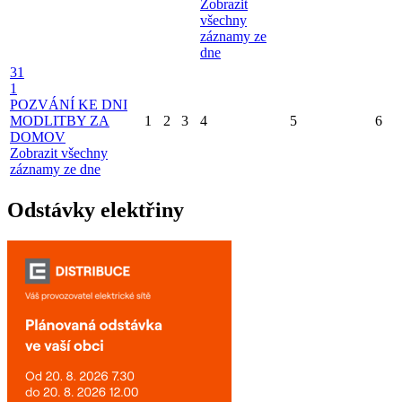
Zobrazit
všechny
záznamy ze
dne
31
1
POZVÁNÍ KE DNI
MODLITBY ZA
1
2
3
4
5
6
DOMOV
Zobrazit všechny
záznamy ze dne
Odstávky elektřiny