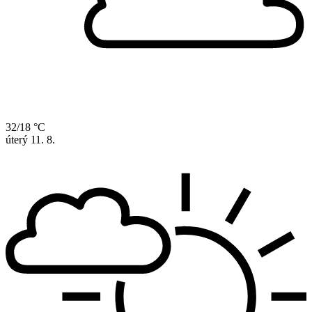
32/18 °C
úterý
11. 8.