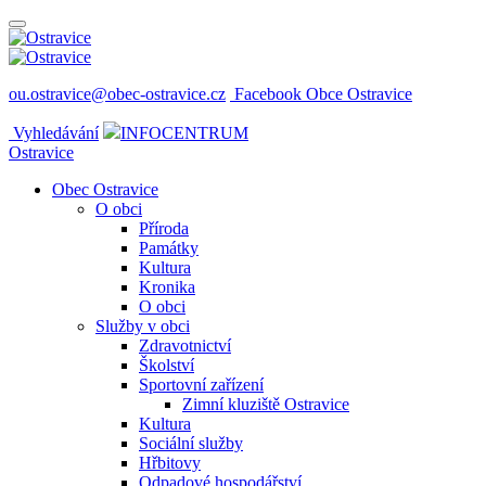
ou.ostravice@obec-ostravice.cz
Facebook Obce Ostravice
Vyhledávání
INFOCENTRUM
Ostravice
Obec Ostravice
O obci
Příroda
Památky
Kultura
Kronika
O obci
Služby v obci
Zdravotnictví
Školství
Sportovní zařízení
Zimní kluziště Ostravice
Kultura
Sociální služby
Hřbitovy
Odpadové hospodářství