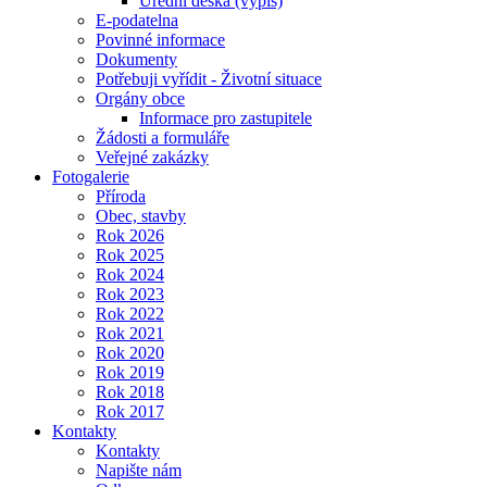
Úřední deska (výpis)
E-podatelna
Povinné informace
Dokumenty
Potřebuji vyřídit - Životní situace
Orgány obce
Informace pro zastupitele
Žádosti a formuláře
Veřejné zakázky
Fotogalerie
Příroda
Obec, stavby
Rok 2026
Rok 2025
Rok 2024
Rok 2023
Rok 2022
Rok 2021
Rok 2020
Rok 2019
Rok 2018
Rok 2017
Kontakty
Kontakty
Napište nám