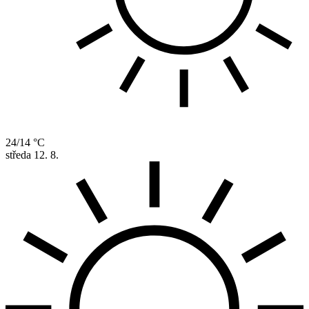
24/14 °C
středa
12. 8.