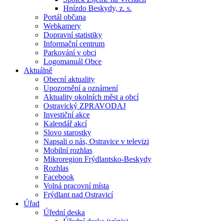
Hnízdo Beskydy, z. s.
Portál občana
Webkamery
Dopravní statistiky
Informační centrum
Parkování v obci
Logomanuál Obce
Aktuálně
Obecní aktuality
Upozornění a oznámení
Aktuality okolních měst a obcí
Ostravický ZPRAVODAJ
Investiční akce
Kalendář akcí
Slovo starostky
Napsali o nás, Ostravice v televizi
Mobilní rozhlas
Mikroregion Frýdlantsko-Beskydy
Rozhlas
Facebook
Volná pracovní místa
Frýdlant nad Ostravicí
Úřad
Úřední deska