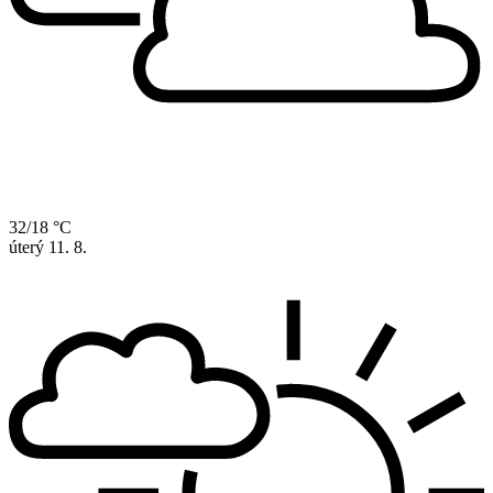
32/18 °C
úterý
11. 8.