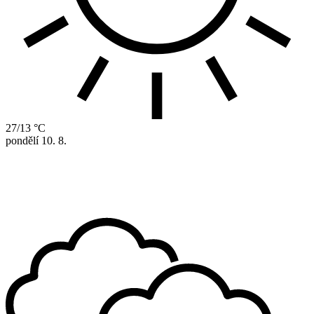
27/13 °C
pondělí
10. 8.