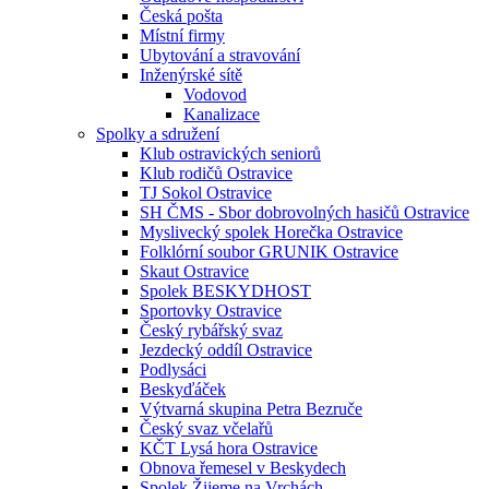
Česká pošta
Místní firmy
Ubytování a stravování
Inženýrské sítě
Vodovod
Kanalizace
Spolky a sdružení
Klub ostravických seniorů
Klub rodičů Ostravice
TJ Sokol Ostravice
SH ČMS - Sbor dobrovolných hasičů Ostravice
Myslivecký spolek Horečka Ostravice
Folklórní soubor GRUNIK Ostravice
Skaut Ostravice
Spolek BESKYDHOST
Sportovky Ostravice
Český rybářský svaz
Jezdecký oddíl Ostravice
Podlysáci
Beskyďáček
Výtvarná skupina Petra Bezruče
Český svaz včelařů
KČT Lysá hora Ostravice
Obnova řemesel v Beskydech
Spolek Žijeme na Vrchách