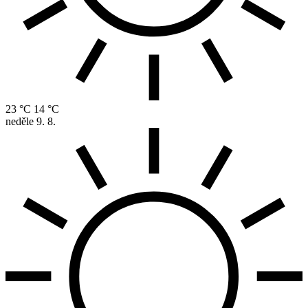
23 °C
14 °C
neděle
9. 8.