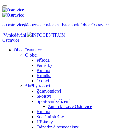
ou.ostravice@obec-ostravice.cz
Facebook Obce Ostravice
Vyhledávání
INFOCENTRUM
Ostravice
Obec Ostravice
O obci
Příroda
Památky
Kultura
Kronika
O obci
Služby v obci
Zdravotnictví
Školství
Sportovní zařízení
Zimní kluziště Ostravice
Kultura
Sociální služby
Hřbitovy
Odpadové hospodářství