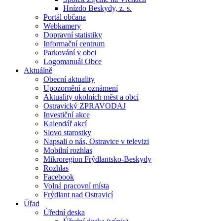
Hnízdo Beskydy, z. s.
Portál občana
Webkamery
Dopravní statistiky
Informační centrum
Parkování v obci
Logomanuál Obce
Aktuálně
Obecní aktuality
Upozornění a oznámení
Aktuality okolních měst a obcí
Ostravický ZPRAVODAJ
Investiční akce
Kalendář akcí
Slovo starostky
Napsali o nás, Ostravice v televizi
Mobilní rozhlas
Mikroregion Frýdlantsko-Beskydy
Rozhlas
Facebook
Volná pracovní místa
Frýdlant nad Ostravicí
Úřad
Úřední deska