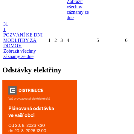
Zobrazit
všechny
záznamy ze
dne
31
1
POZVÁNÍ KE DNI
MODLITBY ZA
1
2
3
4
5
6
DOMOV
Zobrazit všechny
záznamy ze dne
Odstávky elektřiny