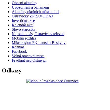
Obecní aktuality
Upozornění a oznámení
Aktuality okolních měst a obcí
Ostravický ZPRAVODAJ
Investiční akce
Kalendář akcí
Slovo starostky
Napsali o nás, Ostravice v televizi
Mobilní rozhlas
Mikroregion Frýdlantsko-Beskydy
Rozhlas
Facebook
Volná pracovní místa
Frýdlant nad Ostravicí
Odkazy