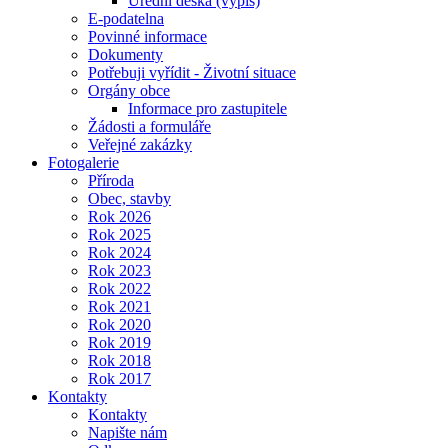
Úřední deska (výpis)
E-podatelna
Povinné informace
Dokumenty
Potřebuji vyřídit - Životní situace
Orgány obce
Informace pro zastupitele
Žádosti a formuláře
Veřejné zakázky
Fotogalerie
Příroda
Obec, stavby
Rok 2026
Rok 2025
Rok 2024
Rok 2023
Rok 2022
Rok 2021
Rok 2020
Rok 2019
Rok 2018
Rok 2017
Kontakty
Kontakty
Napište nám