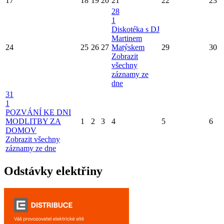
17
18
19
20
21
22
23
28
1
Diskotéka s DJ
Martinem
24
25
26
27
Matýskem
29
30
Zobrazit
všechny
záznamy ze
dne
31
1
POZVÁNÍ KE DNI
MODLITBY ZA
1
2
3
4
5
6
DOMOV
Zobrazit všechny
záznamy ze dne
Odstávky elektřiny