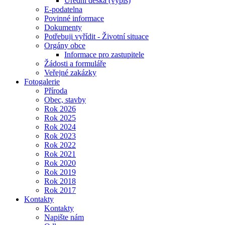
Úřední deska (výpis)
E-podatelna
Povinné informace
Dokumenty
Potřebuji vyřídit - Životní situace
Orgány obce
Informace pro zastupitele
Žádosti a formuláře
Veřejné zakázky
Fotogalerie
Příroda
Obec, stavby
Rok 2026
Rok 2025
Rok 2024
Rok 2023
Rok 2022
Rok 2021
Rok 2020
Rok 2019
Rok 2018
Rok 2017
Kontakty
Kontakty
Napište nám