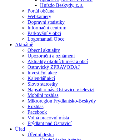
Hnízdo Beskydy, z. s.
Portál občana
Webkamery
Dopravní statistiky
Informační centrum
Parkování v obci
Logomanuál Obce
Aktuálně
Obecní aktuality
Upozornění a oznámení
Aktuality okolních měst a obcí
Ostravický ZPRAVODAJ
Investiční akce
Kalendář akcí
Slovo starostky
Napsali o nás, Ostravice v televizi
Mobilní rozhlas
Mikroregion Frýdlantsko-Beskydy
Rozhlas
Facebook
Volná pracovní místa
Frýdlant nad Ostravicí
Úřad
Úřední deska