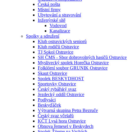
Česká pošta
Místní firmy
Ubytování a stravování
Inženýrské sítě
Vodovod
Kanalizace
Spolky a sdružení
Klub ostravických seniorů
Klub rodičů Ostravice
TJ Sokol Ostravice
SH ČMS - Sbor dobrovolných hasičů Ostravice
Myslivecký spolek Horečka Ostravice
Folklórní soubor GRUNIK Ostravice
Skaut Ostravice
Spolek BESKYDHOST
Sportovky Ostravice
Český rybářský svaz
Jezdecký oddíl Ostravice
Podlysáci
Beskyďáček
Výtvarná skupina Petra Bezruče
Český svaz včelařů
KČT Lysá hora Ostravice
Obnova řemesel v Beskydech
Spolek Žijeme na Vrchách