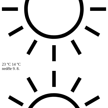
23 °C
14 °C
neděle
9. 8.