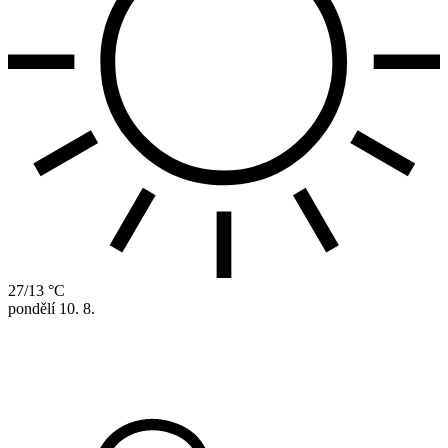
27/13 °C
pondělí
10. 8.