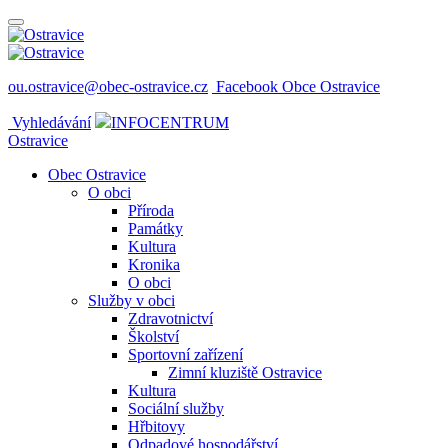
ou.ostravice@obec-ostravice.cz
Facebook Obce Ostravice
Vyhledávání
INFOCENTRUM
Ostravice
Obec Ostravice
O obci
Příroda
Památky
Kultura
Kronika
O obci
Služby v obci
Zdravotnictví
Školství
Sportovní zařízení
Zimní kluziště Ostravice
Kultura
Sociální služby
Hřbitovy
Odpadové hospodářství