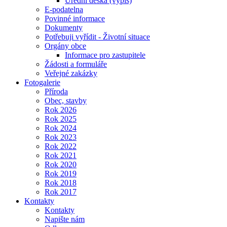
Úřední deska (výpis)
E-podatelna
Povinné informace
Dokumenty
Potřebuji vyřídit - Životní situace
Orgány obce
Informace pro zastupitele
Žádosti a formuláře
Veřejné zakázky
Fotogalerie
Příroda
Obec, stavby
Rok 2026
Rok 2025
Rok 2024
Rok 2023
Rok 2022
Rok 2021
Rok 2020
Rok 2019
Rok 2018
Rok 2017
Kontakty
Kontakty
Napište nám