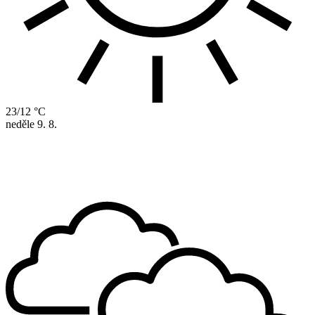
23/12 °C
neděle
9. 8.