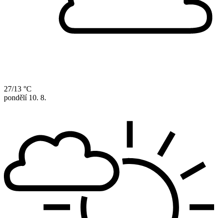
27/13 °C
pondělí
10. 8.