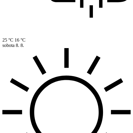
25 °C
16 °C
sobota
8. 8.