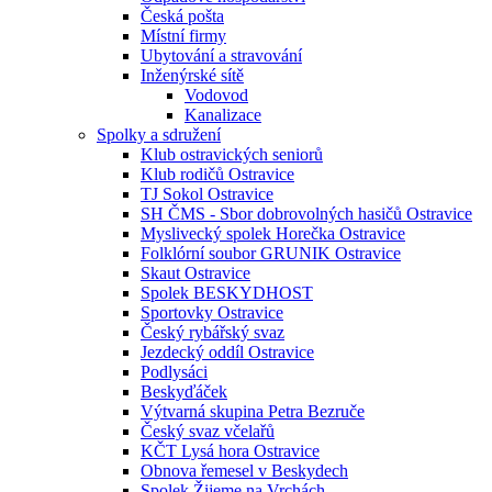
Česká pošta
Místní firmy
Ubytování a stravování
Inženýrské sítě
Vodovod
Kanalizace
Spolky a sdružení
Klub ostravických seniorů
Klub rodičů Ostravice
TJ Sokol Ostravice
SH ČMS - Sbor dobrovolných hasičů Ostravice
Myslivecký spolek Horečka Ostravice
Folklórní soubor GRUNIK Ostravice
Skaut Ostravice
Spolek BESKYDHOST
Sportovky Ostravice
Český rybářský svaz
Jezdecký oddíl Ostravice
Podlysáci
Beskyďáček
Výtvarná skupina Petra Bezruče
Český svaz včelařů
KČT Lysá hora Ostravice
Obnova řemesel v Beskydech
Spolek Žijeme na Vrchách