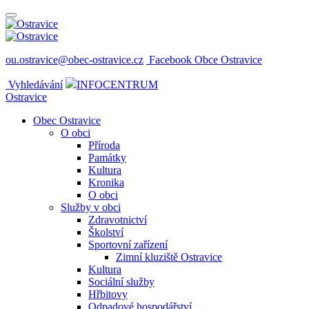
ou.ostravice@obec-ostravice.cz
Facebook Obce Ostravice
Vyhledávání
INFOCENTRUM
Ostravice
Obec Ostravice
O obci
Příroda
Památky
Kultura
Kronika
O obci
Služby v obci
Zdravotnictví
Školství
Sportovní zařízení
Zimní kluziště Ostravice
Kultura
Sociální služby
Hřbitovy
Odpadové hospodářství