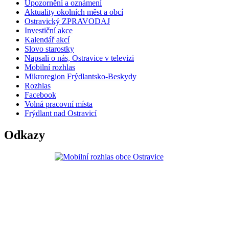
Upozornění a oznámení
Aktuality okolních měst a obcí
Ostravický ZPRAVODAJ
Investiční akce
Kalendář akcí
Slovo starostky
Napsali o nás, Ostravice v televizi
Mobilní rozhlas
Mikroregion Frýdlantsko-Beskydy
Rozhlas
Facebook
Volná pracovní místa
Frýdlant nad Ostravicí
Odkazy