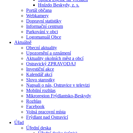
Hnízdo Beskydy, z. s.
Portál občana
Webkamery
Dopravní statistiky
Informační centrum
Parkování v obci
Logomanuál Obce
Aktuálně
Obecní aktuality
Upozornění a oznámení
Aktuality okolních měst a obcí
Ostravický ZPRAVODAJ
Investiční akce
Kalendář akcí
Slovo starostky
Napsali o nás, Ostravice v televizi
Mobilní rozhlas
Mikroregion Frýdlantsko-Beskydy
Rozhlas
Facebook
Volná pracovní místa
Frýdlant nad Ostravicí
Úřad
Úřední deska