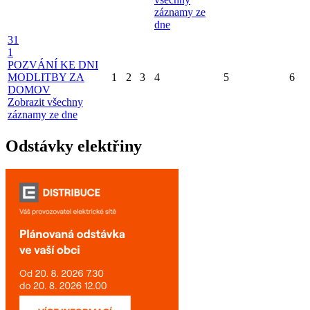
záznamy ze
dne
31
1
POZVÁNÍ KE DNI
MODLITBY ZA
1
2
3
4
5
6
DOMOV
Zobrazit všechny
záznamy ze dne
Odstávky elektřiny