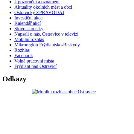
Upozornění a oznámení
Aktuality okolních měst a obcí
Ostravický ZPRAVODAJ
Investiční akce
Kalendář akcí
Slovo starostky
Napsali o nás, Ostravice v televizi
Mobilní rozhlas
Mikroregion Frýdlantsko-Beskydy
Rozhlas
Facebook
Volná pracovní místa
Frýdlant nad Ostravicí
Odkazy