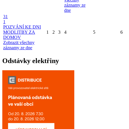
záznamy ze
dne
31
1
POZVÁNÍ KE DNI
MODLITBY ZA
1
2
3
4
5
6
DOMOV
Zobrazit všechny
záznamy ze dne
Odstávky elektřiny