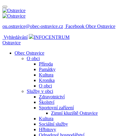
ou.ostravice@obec-ostravice.cz
Facebook Obce Ostravice
Vyhledávání
INFOCENTRUM
Ostravice
Obec Ostravice
O obci
Příroda
Památky
Kultura
Kronika
O obci
Služby v obci
Zdravotnictví
Školství
Sportovní zařízení
Zimní kluziště Ostravice
Kultura
Sociální služby
Hřbitovy
Odpadové hospodářství