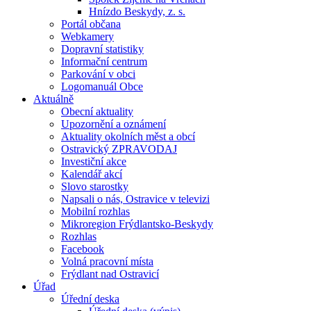
Hnízdo Beskydy, z. s.
Portál občana
Webkamery
Dopravní statistiky
Informační centrum
Parkování v obci
Logomanuál Obce
Aktuálně
Obecní aktuality
Upozornění a oznámení
Aktuality okolních měst a obcí
Ostravický ZPRAVODAJ
Investiční akce
Kalendář akcí
Slovo starostky
Napsali o nás, Ostravice v televizi
Mobilní rozhlas
Mikroregion Frýdlantsko-Beskydy
Rozhlas
Facebook
Volná pracovní místa
Frýdlant nad Ostravicí
Úřad
Úřední deska