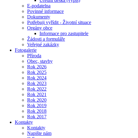
Úřední deska (výpis)
E-podatelna
Povinné informace
Dokumenty
Potřebuji vyřídit - Životní situace
Orgány obce
Informace pro zastupitele
Žádosti a formuláře
Veřejné zakázky
Fotogalerie
Příroda
Obec, stavby
Rok 2026
Rok 2025
Rok 2024
Rok 2023
Rok 2022
Rok 2021
Rok 2020
Rok 2019
Rok 2018
Rok 2017
Kontakty
Kontakty
Napište nám