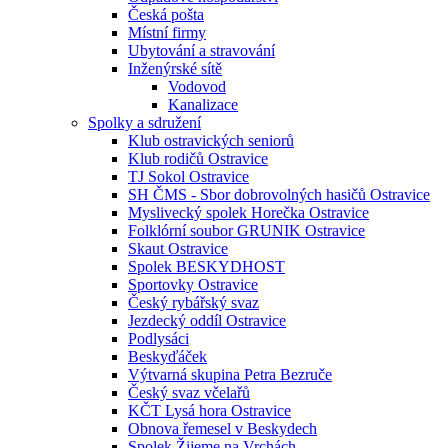
Česká pošta
Místní firmy
Ubytování a stravování
Inženýrské sítě
Vodovod
Kanalizace
Spolky a sdružení
Klub ostravických seniorů
Klub rodičů Ostravice
TJ Sokol Ostravice
SH ČMS - Sbor dobrovolných hasičů Ostravice
Myslivecký spolek Horečka Ostravice
Folklórní soubor GRUNIK Ostravice
Skaut Ostravice
Spolek BESKYDHOST
Sportovky Ostravice
Český rybářský svaz
Jezdecký oddíl Ostravice
Podlysáci
Beskyďáček
Výtvarná skupina Petra Bezruče
Český svaz včelařů
KČT Lysá hora Ostravice
Obnova řemesel v Beskydech
Spolek Žijeme na Vrchách