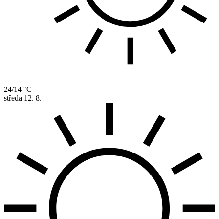
24/14 °C
středa
12. 8.