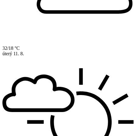
32/18 °C
úterý
11. 8.