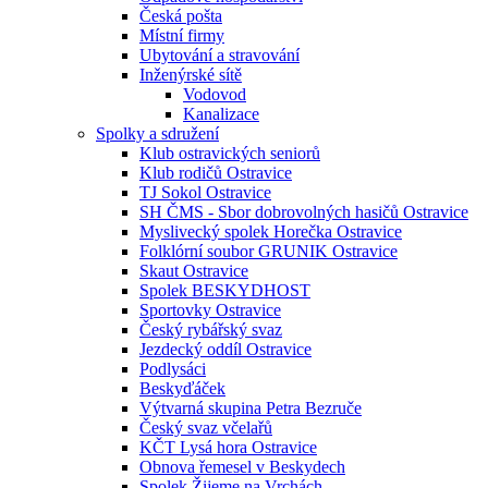
Česká pošta
Místní firmy
Ubytování a stravování
Inženýrské sítě
Vodovod
Kanalizace
Spolky a sdružení
Klub ostravických seniorů
Klub rodičů Ostravice
TJ Sokol Ostravice
SH ČMS - Sbor dobrovolných hasičů Ostravice
Myslivecký spolek Horečka Ostravice
Folklórní soubor GRUNIK Ostravice
Skaut Ostravice
Spolek BESKYDHOST
Sportovky Ostravice
Český rybářský svaz
Jezdecký oddíl Ostravice
Podlysáci
Beskyďáček
Výtvarná skupina Petra Bezruče
Český svaz včelařů
KČT Lysá hora Ostravice
Obnova řemesel v Beskydech
Spolek Žijeme na Vrchách