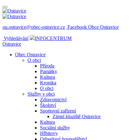
ou.ostravice@obec-ostravice.cz
Facebook Obce Ostravice
Vyhledávání
INFOCENTRUM
Ostravice
Obec Ostravice
O obci
Příroda
Památky
Kultura
Kronika
O obci
Služby v obci
Zdravotnictví
Školství
Sportovní zařízení
Zimní kluziště Ostravice
Kultura
Sociální služby
Hřbitovy
Odpadové hospodářství