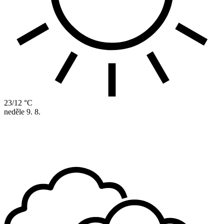
23/12 °C
neděle
9. 8.