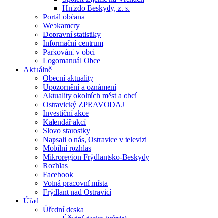
Hnízdo Beskydy, z. s.
Portál občana
Webkamery
Dopravní statistiky
Informační centrum
Parkování v obci
Logomanuál Obce
Aktuálně
Obecní aktuality
Upozornění a oznámení
Aktuality okolních měst a obcí
Ostravický ZPRAVODAJ
Investiční akce
Kalendář akcí
Slovo starostky
Napsali o nás, Ostravice v televizi
Mobilní rozhlas
Mikroregion Frýdlantsko-Beskydy
Rozhlas
Facebook
Volná pracovní místa
Frýdlant nad Ostravicí
Úřad
Úřední deska