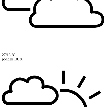
27/13 °C
pondělí
10. 8.