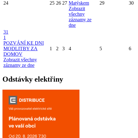
24
25
26
27
Matýskem
29
30
Zobrazit
všechny
záznamy ze
dne
31
1
POZVÁNÍ KE DNI
MODLITBY ZA
1
2
3
4
5
6
DOMOV
Zobrazit všechny
záznamy ze dne
Odstávky elektřiny