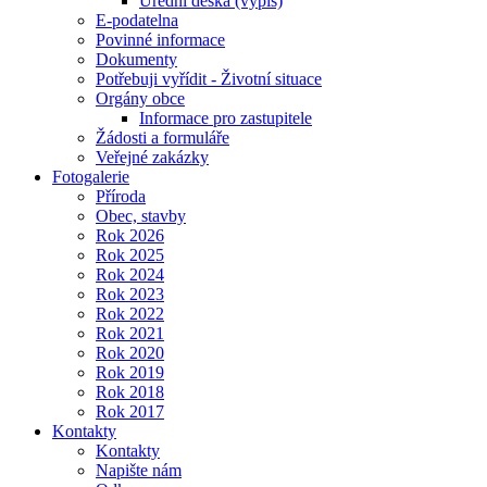
Úřední deska (výpis)
E-podatelna
Povinné informace
Dokumenty
Potřebuji vyřídit - Životní situace
Orgány obce
Informace pro zastupitele
Žádosti a formuláře
Veřejné zakázky
Fotogalerie
Příroda
Obec, stavby
Rok 2026
Rok 2025
Rok 2024
Rok 2023
Rok 2022
Rok 2021
Rok 2020
Rok 2019
Rok 2018
Rok 2017
Kontakty
Kontakty
Napište nám