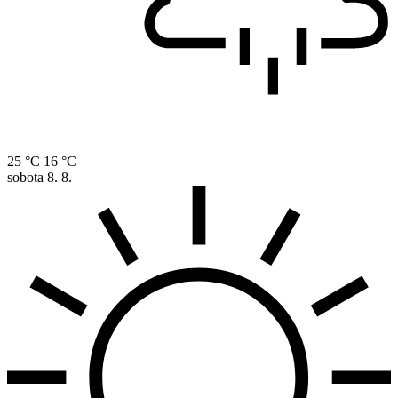
25 °C
16 °C
sobota
8. 8.