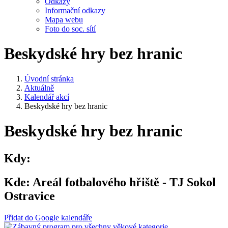
Odkazy
Informační odkazy
Mapa webu
Foto do soc. sítí
Beskydské hry bez hranic
Úvodní stránka
Aktuálně
Kalendář akcí
Beskydské hry bez hranic
Beskydské hry bez hranic
Kdy:
Kde:
Areál fotbalového hřiště - TJ Sokol
Ostravice
Přidat do Google kalendáře