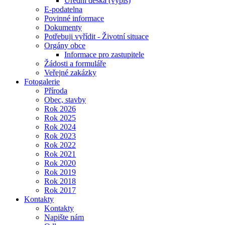
Úřední deska (výpis)
E-podatelna
Povinné informace
Dokumenty
Potřebuji vyřídit - Životní situace
Orgány obce
Informace pro zastupitele
Žádosti a formuláře
Veřejné zakázky
Fotogalerie
Příroda
Obec, stavby
Rok 2026
Rok 2025
Rok 2024
Rok 2023
Rok 2022
Rok 2021
Rok 2020
Rok 2019
Rok 2018
Rok 2017
Kontakty
Kontakty
Napište nám