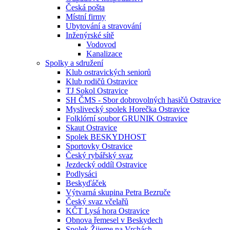
Česká pošta
Místní firmy
Ubytování a stravování
Inženýrské sítě
Vodovod
Kanalizace
Spolky a sdružení
Klub ostravických seniorů
Klub rodičů Ostravice
TJ Sokol Ostravice
SH ČMS - Sbor dobrovolných hasičů Ostravice
Myslivecký spolek Horečka Ostravice
Folklórní soubor GRUNIK Ostravice
Skaut Ostravice
Spolek BESKYDHOST
Sportovky Ostravice
Český rybářský svaz
Jezdecký oddíl Ostravice
Podlysáci
Beskyďáček
Výtvarná skupina Petra Bezruče
Český svaz včelařů
KČT Lysá hora Ostravice
Obnova řemesel v Beskydech
Spolek Žijeme na Vrchách