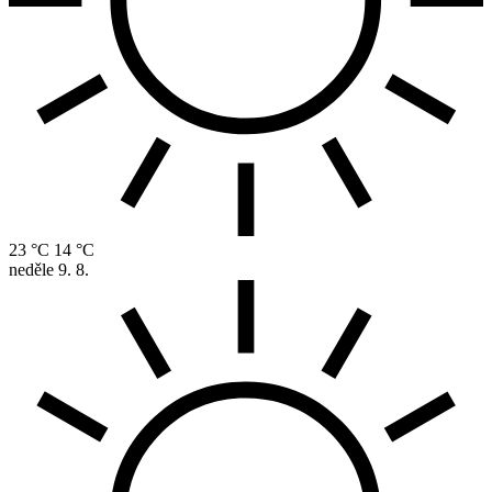
23 °C
14 °C
neděle
9. 8.