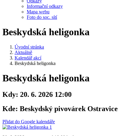
Odkazy
Informační odkazy
Mapa webu
Foto do soc. sítí
Beskydská heligonka
Úvodní stránka
Aktuálně
Kalendář akcí
Beskydská heligonka
Beskydská heligonka
Kdy:
20. 6. 2026 12:00
Kde:
Beskydský pivovárek Ostravice
Přidat do Google kalendáře