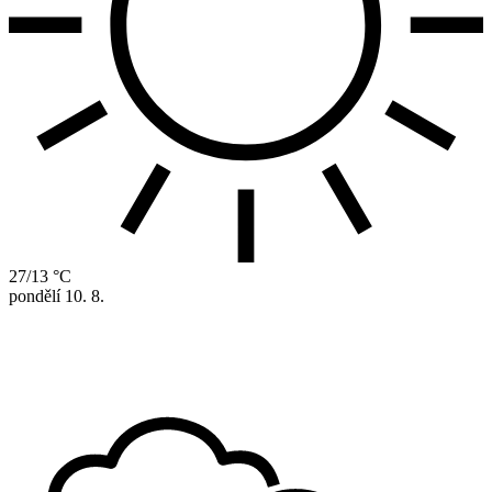
27/13 °C
pondělí
10. 8.