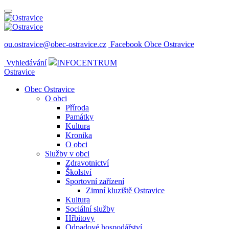
ou.ostravice@obec-ostravice.cz
Facebook Obce Ostravice
Vyhledávání
INFOCENTRUM
Ostravice
Obec Ostravice
O obci
Příroda
Památky
Kultura
Kronika
O obci
Služby v obci
Zdravotnictví
Školství
Sportovní zařízení
Zimní kluziště Ostravice
Kultura
Sociální služby
Hřbitovy
Odpadové hospodářství