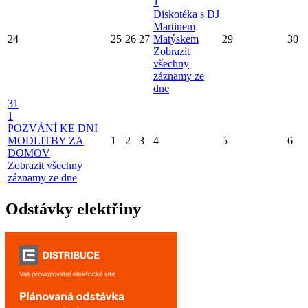
1
Diskotéka s DJ
Martinem
24
25
26
27
Matýskem
29
30
Zobrazit
všechny
záznamy ze
dne
31
1
POZVÁNÍ KE DNI
MODLITBY ZA
1
2
3
4
5
6
DOMOV
Zobrazit všechny
záznamy ze dne
Odstávky elektřiny