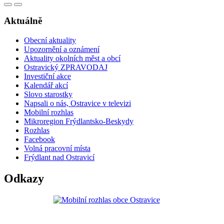
Aktuálně
Obecní aktuality
Upozornění a oznámení
Aktuality okolních měst a obcí
Ostravický ZPRAVODAJ
Investiční akce
Kalendář akcí
Slovo starostky
Napsali o nás, Ostravice v televizi
Mobilní rozhlas
Mikroregion Frýdlantsko-Beskydy
Rozhlas
Facebook
Volná pracovní místa
Frýdlant nad Ostravicí
Odkazy