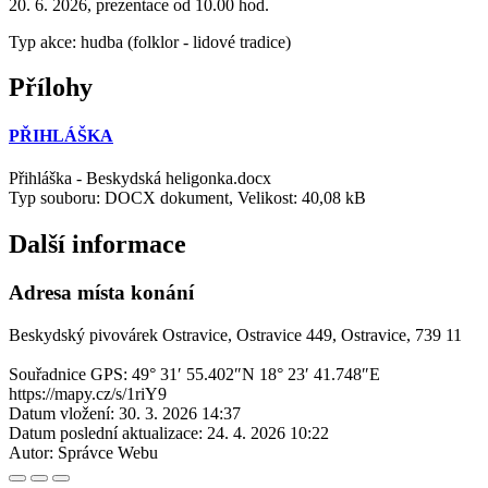
20. 6. 2026, prezentace od 10.00 hod.
Typ akce: hudba (folklor - lidové tradice)
Přílohy
PŘIHLÁŠKA
Přihláška - Beskydská heligonka.docx
Typ souboru: DOCX dokument, Velikost: 40,08 kB
Další informace
Adresa místa konání
Beskydský pivovárek Ostravice, Ostravice 449, Ostravice, 739 11
Souřadnice GPS:
49° 31′ 55.402″N 18° 23′ 41.748″E
https://mapy.cz/s/1riY9
Datum vložení:
30. 3. 2026 14:37
Datum poslední aktualizace:
24. 4. 2026 10:22
Autor:
Správce Webu