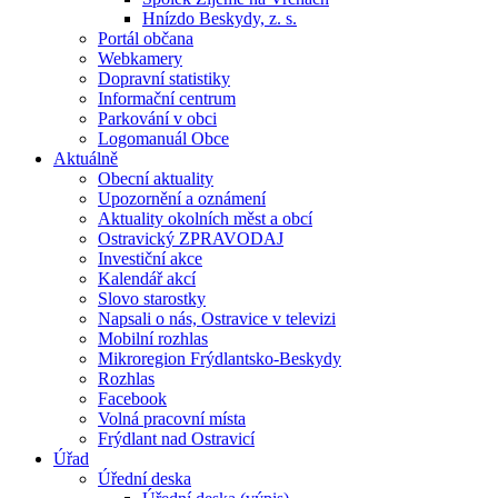
Hnízdo Beskydy, z. s.
Portál občana
Webkamery
Dopravní statistiky
Informační centrum
Parkování v obci
Logomanuál Obce
Aktuálně
Obecní aktuality
Upozornění a oznámení
Aktuality okolních měst a obcí
Ostravický ZPRAVODAJ
Investiční akce
Kalendář akcí
Slovo starostky
Napsali o nás, Ostravice v televizi
Mobilní rozhlas
Mikroregion Frýdlantsko-Beskydy
Rozhlas
Facebook
Volná pracovní místa
Frýdlant nad Ostravicí
Úřad
Úřední deska